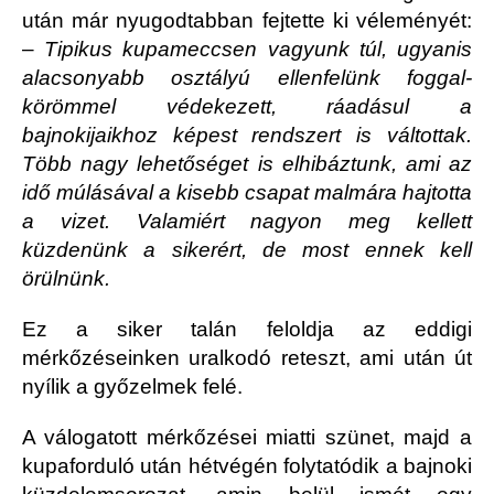
után már nyugodtabban fejtette ki véleményét:
–
Tipikus kupameccsen vagyunk túl, ugyanis
alacsonyabb osztályú ellenfelünk foggal-
körömmel védekezett, ráadásul a
bajnokijaikhoz képest rendszert is váltottak.
Több nagy lehetőséget is elhibáztunk, ami az
idő múlásával a kisebb csapat malmára hajtotta
a vizet. Valamiért nagyon meg kellett
küzdenünk a sikerért, de most ennek kell
örülnünk.
Ez a siker talán feloldja az eddigi
mérkőzéseinken uralkodó reteszt, ami után út
nyílik a győzelmek felé.
A válogatott mérkőzései miatti szünet, majd a
kupaforduló után hétvégén folytatódik a bajnoki