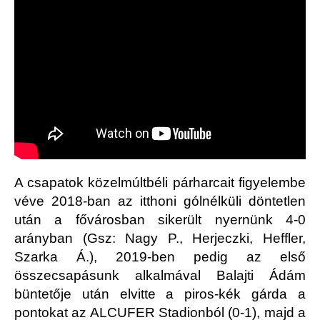
A csapatok közelmúltbéli párharcait figyelembe
véve 2018-ban az itthoni gólnélküli döntetlen
után a fővárosban sikerült nyernünk 4-0
arányban (Gsz: Nagy P., Herjeczki, Heffler,
Szarka Á.), 2019-ben pedig az első
összecsapásunk alkalmával Balajti Ádám
büntetője után elvitte a piros-kék gárda a
pontokat az ALCUFER Stadionból (0-1), majd a