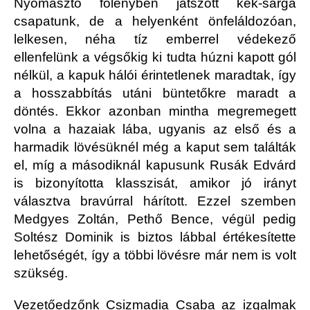
Nyomasztó fölényben játszott kék-sárga
csapatunk, de a helyenként önfeláldozóan,
lelkesen, néha tíz emberrel védekező
ellenfelünk a végsőkig ki tudta húzni kapott gól
nélkül, a kapuk hálói érintetlenek maradtak, így
a hosszabbítás utáni büntetőkre maradt a
döntés. Ekkor azonban mintha megremegett
volna a hazaiak lába, ugyanis az első és a
harmadik lövésüknél még a kaput sem találták
el, míg a másodiknál kapusunk Rusák Edvárd
is bizonyította klasszisát, amikor jó irányt
választva bravúrral hárított. Ezzel szemben
Medgyes Zoltán, Pethő Bence, végül pedig
Soltész Dominik is biztos lábbal értékesítette
lehetőségét, így a többi lövésre már nem is volt
szükség.
Vezetőedzőnk Csizmadia Csaba az izgalmak