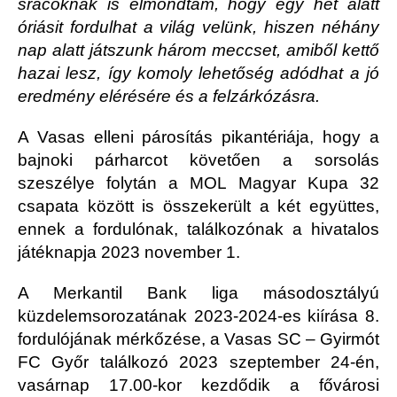
srácoknak is elmondtam, hogy egy hét alatt
óriásit fordulhat a világ velünk, hiszen néhány
nap alatt játszunk három meccset, amiből kettő
hazai lesz, így komoly lehetőség adódhat a jó
eredmény elérésére és a felzárkózásra.
A Vasas elleni párosítás pikantériája, hogy a
bajnoki párharcot követően a sorsolás
szeszélye folytán a MOL Magyar Kupa 32
csapata között is összekerült a két együttes,
ennek a fordulónak, találkozónak a hivatalos
játéknapja 2023 november 1.
A Merkantil Bank liga másodosztályú
küzdelemsorozatának 2023-2024-es kiírása 8.
fordulójának mérkőzése, a Vasas SC – Gyirmót
FC Győr találkozó 2023 szeptember 24-én,
vasárnap 17.00-kor kezdődik a fővárosi