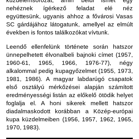
küzdelemsorozat, amin belül ismét egy
nehéznek ígérkező feladat elé néz
együttesünk, ugyanis ahhoz a fővárosi Vasas
SC gárdájához látogatunk, amellyel az elmúlt
években is fontos találkozókat vívtunk.
Leendő ellenfelünk története során hatszor
ünnepelhetett élvonalbeli bajnoki címet (1957,
1960-61, 1965, 1966, 1976-77), négy
alkalommal pedig kupagyőzelmet (1955, 1973,
1981, 1986). A magyar labdarúgó csapatok
első osztályú mérkőzései alapján számított
eredményességi listán az előkelő ötödik helyet
foglalja el. A honi sikerek mellett hatszor
diadalmaskodott korábban a Közép-európai
kupa küzdelmeiben (1956, 1957, 1962, 1965,
1970, 1983).