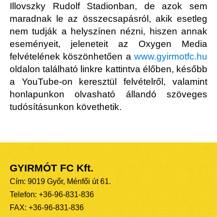
Illovszky Rudolf Stadionban, de azok sem
maradnak le az összecsapásról, akik esetleg
nem tudják a helyszínen nézni, hiszen annak
eseményeit, jeleneteit az Oxygen Media
felvételének köszönhetően a
www.gyirmotfc.hu
oldalon található linkre kattintva élőben, később
a YouTube-on keresztül felvételről, valamint
honlapunkon olvasható állandó szöveges
tudósításunkon követhetik.
GYIRMÓT FC Kft.
Cím: 9019 Győr, Ménfői út 61.
Telefon: +36-96-831-836
FAX: +36-96-831-836