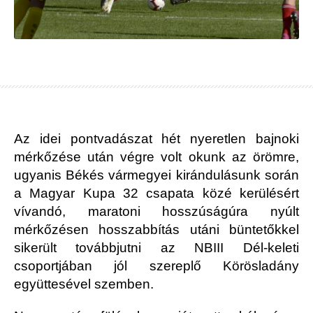
Az idei pontvadászat hét nyeretlen bajnoki
mérkőzése után végre volt okunk az örömre,
ugyanis Békés vármegyei kirándulásunk során
a Magyar Kupa 32 csapata közé kerülésért
vívandó, maratoni hosszúságúra nyúlt
mérkőzésen hosszabbítás utáni büntetőkkel
sikerült továbbjutni az NBIII Dél-keleti
csoportjában jól szereplő Körösladány
együttesével szemben.