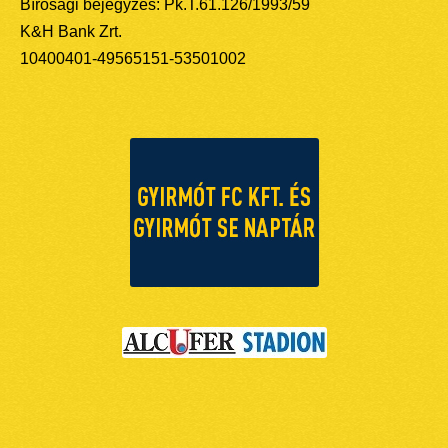
Bírósági bejegyzés: Pk.T.61.126/1993/59
K&H Bank Zrt.
10400401-49565151-53501002