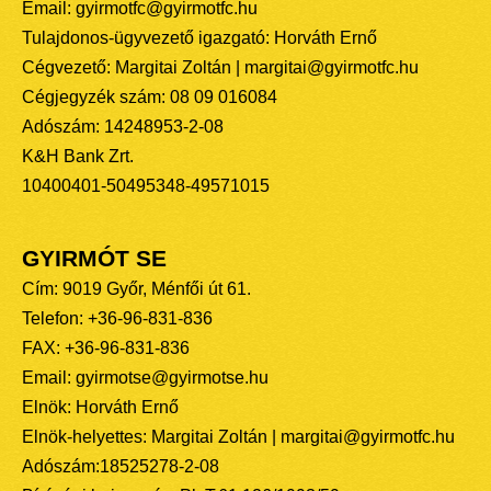
Email: gyirmotfc@gyirmotfc.hu
Tulajdonos-ügyvezető igazgató: Horváth Ernő
Cégvezető: Margitai Zoltán | margitai@gyirmotfc.hu
Cégjegyzék szám: 08 09 016084
Adószám: 14248953-2-08
K&H Bank Zrt.
10400401-50495348-49571015
GYIRMÓT SE
Cím: 9019 Győr, Ménfői út 61.
Telefon: +36-96-831-836
FAX: +36-96-831-836
Email: gyirmotse@gyirmotse.hu
Elnök: Horváth Ernő
Elnök-helyettes: Margitai Zoltán | margitai@gyirmotfc.hu
Adószám:18525278-2-08