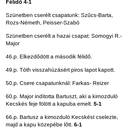
Félidő 4-1
Szünetben cserélt csapatunk: Szűcs-Barta,
Rozs-Németh, Peisser-Szabó
Szünetben cserélt a hazai csapat: Somogyi R.-
Major
46.p. Elkezdődött a második félidő.
49.p. Tóth visszahúzásért piros lapot kapott.
50.p. Csere csapatunknál: Farkas- Reizer
60.p. Major indította Bartuszt, aki a kimozduló
Kecskés feje fölött a kapuba emelt.
5-1
66.p. Bartusz a kimozduló Kecskést cselezte,
majd a kapu közepébe lőtt.
6-1