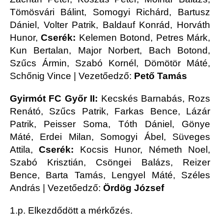
Tömösvári Bálint, Somogyi Richárd, Bartusz
Dániel, Volter Patrik, Baldauf Konrád, Horváth
Hunor,
Cserék:
Kelemen Botond, Petres Márk,
Kun Bertalan, Major Norbert, Bach Botond,
Szűcs Ármin, Szabó Kornél, Dömötör Máté,
Schőnig Vince | Vezetőedző:
Pető Tamás
Gyirmót FC Győr II:
Kecskés Barnabás, Rozs
Renátó, Szűcs Patrik, Farkas Bence, Lázár
Patrik, Peisser Soma, Tóth Dániel, Gönye
Máté, Erdei Milan, Somogyi Ábel, Süveges
Attila,
Cserék:
Kocsis Hunor, Németh Noel,
Szabó Krisztián, Csöngei Balázs, Reizer
Bence, Barta Tamás, Lengyel Máté, Széles
András | Vezetőedző:
Ördög József
1.p. Elkezdődött a mérkőzés.