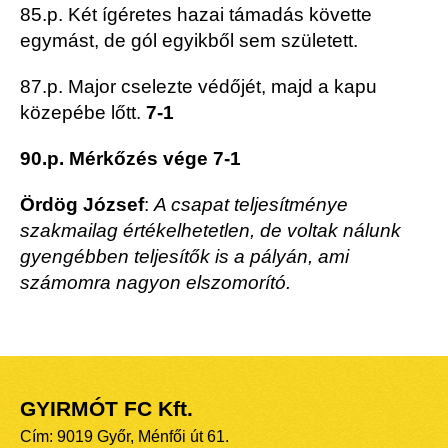
85.p. Két ígéretes hazai támadás követte
egymást, de gól egyikből sem született.
87.p. Major cselezte védőjét, majd a kapu
közepébe lőtt.
7-1
90.p. Mérkőzés vége 7-1
Ördög József
:
A csapat teljesítménye
szakmailag értékelhetetlen, de voltak nálunk
gyengébben teljesítők is a pályán,
ami
számomra nagyon elszomorító.
GYIRMÓT FC Kft.
Cím: 9019 Győr, Ménfői út 61.