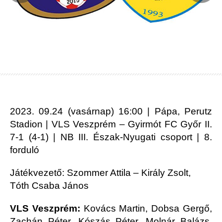
2023. 09.24 (vasárnap) 16:00 | Pápa, Perutz
Stadion | VLS Veszprém – Gyirmót FC Győr II.
7-1 (4-1) | NB III. Észak-Nyugati csoport | 8.
forduló
Játékvezető: Szommer Attila – Király Zsolt,
Tóth Csaba János
VLS Veszprém:
Kovács Martin, Dobsa Gergő,
Zachán Péter, Kószás Péter, Molnár Balázs,