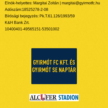
Elnök-helyettes: Margitai Zoltán | margitai@gyirmotfc.hu
Adószám:18525278-2-08
Bírósági bejegyzés: Pk.T.61.126/1993/59
K&H Bank Zrt.
10400401-49565151-53501002