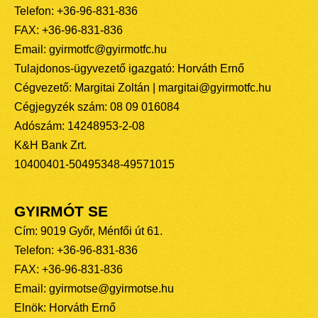
Telefon: +36-96-831-836
FAX: +36-96-831-836
Email: gyirmotfc@gyirmotfc.hu
Tulajdonos-ügyvezető igazgató: Horváth Ernő
Cégvezető: Margitai Zoltán | margitai@gyirmotfc.hu
Cégjegyzék szám: 08 09 016084
Adószám: 14248953-2-08
K&H Bank Zrt.
10400401-50495348-49571015
GYIRMÓT SE
Cím: 9019 Győr, Ménfői út 61.
Telefon: +36-96-831-836
FAX: +36-96-831-836
Email: gyirmotse@gyirmotse.hu
Elnök: Horváth Ernő