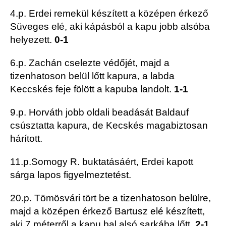
4.p. Erdei remekül készített a középen érkező
Süveges elé, aki kápásból a kapu jobb alsóba
helyezett.
0-1
6.p. Zachán cselezte védőjét, majd a
tizenhatoson belül lőtt kapura, a labda
Keccskés feje fölött a kapuba landolt.
1-1
9.p. Horváth jobb oldali beadását Baldauf
csúsztatta kapura, de Kecskés magabiztosan
hárított.
11.p.Somogy R. buktatásáért, Erdei kapott
sárga lapos figyelmeztetést.
20.p. Tömösvári tört be a tizenhatoson belülre,
majd a középen érkező Bartusz elé készített,
aki 7 méterről a kapu bal alsó sarkába lőtt.
2-1