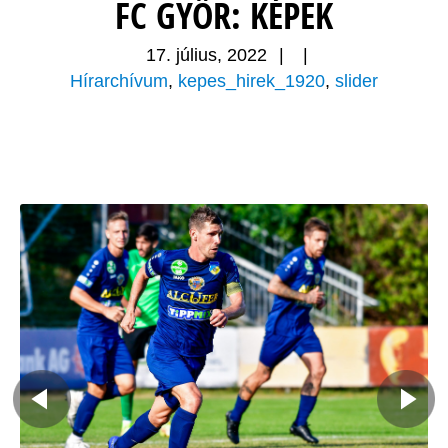
FC GYŐR: KÉPEK
17. július, 2022
|
|
Hírarchívum
,
kepes_hirek_1920
,
slider