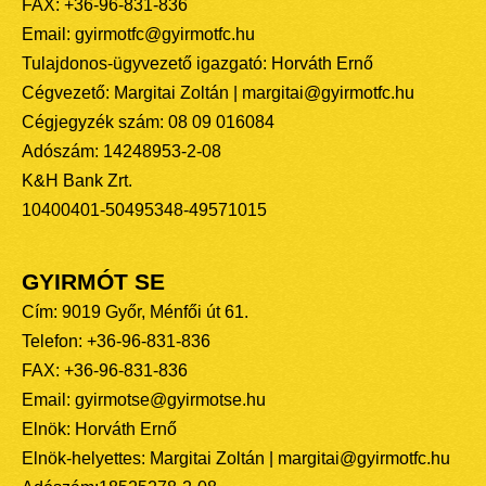
FAX: +36-96-831-836
Email: gyirmotfc@gyirmotfc.hu
Tulajdonos-ügyvezető igazgató: Horváth Ernő
Cégvezető: Margitai Zoltán | margitai@gyirmotfc.hu
Cégjegyzék szám: 08 09 016084
Adószám: 14248953-2-08
K&H Bank Zrt.
10400401-50495348-49571015
GYIRMÓT SE
Cím: 9019 Győr, Ménfői út 61.
Telefon: +36-96-831-836
FAX: +36-96-831-836
Email: gyirmotse@gyirmotse.hu
Elnök: Horváth Ernő
Elnök-helyettes: Margitai Zoltán | margitai@gyirmotfc.hu