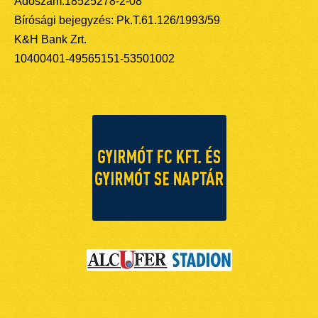
Adószám:18525278-2-08
Bírósági bejegyzés: Pk.T.61.126/1993/59
K&H Bank Zrt.
10400401-49565151-53501002