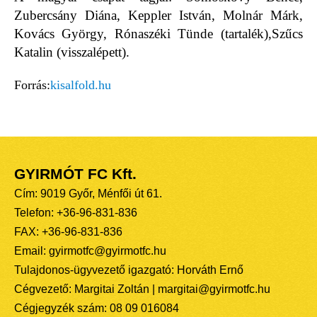
Zubercsány Diána, Keppler István, Molnár Márk,
Kovács György, Rónaszéki Tünde (tartalék),Szűcs
Katalin (visszalépett).
Forrás:
kisalfold.hu
GYIRMÓT FC Kft.
Cím: 9019 Győr, Ménfői út 61.
Telefon: +36-96-831-836
FAX: +36-96-831-836
Email: gyirmotfc@gyirmotfc.hu
Tulajdonos-ügyvezető igazgató: Horváth Ernő
Cégvezető: Margitai Zoltán | margitai@gyirmotfc.hu
Cégjegyzék szám: 08 09 016084