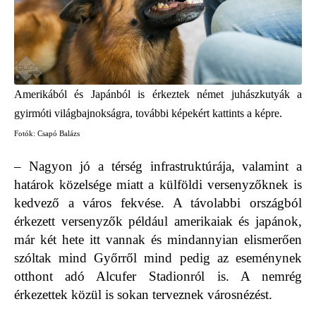
Amerikából és Japánból is érkeztek német juhászkutyák a
gyirmóti világbajnokságra, további képekért kattints a képre.
Fotók: Csapó Balázs
– Nagyon jó a térség infrastruktúrája, valamint a
határok közelsége miatt a külföldi versenyzőknek is
kedvező a város fekvése. A távolabbi országból
érkezett versenyzők például amerikaiak és japánok,
már két hete itt vannak és mindannyian elismerően
szóltak mind Győrről mind pedig az eseménynek
otthont adó Alcufer Stadionról is. A nemrég
érkezettek közül is sokan terveznek városnézést.