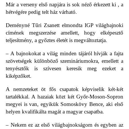
Már a verseny első napjára is sok néző érkezett ki , a
hétvégére pedig telt ház várható.
Deményné Tűri Zsanett elmondta IGP világbajnoki
címének megszerzése amellett, hogy elképesztő
teljesítmény, a győztes életét is megváltoztatja.
– A bajnokokat a világ minden tájáról hívják a fajta
szövetségek különböző szemináriumokra, emellett a
tenyésztők is szívesen keresik meg ezeket a
kiképzőket.
A nemzeteket öt fős csapatok képviselik két-két
tartalékkal. A hazaiak közt két Győr-Moson-Sopron
megyei is van, egyikük Somoskövy Bence, aki első
helyen kvalifikálta magát a magyar csapatba.
– Nekem ez az első világbajnokságom és egyben az