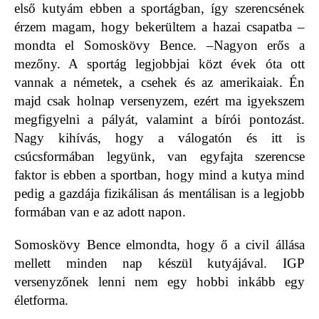
első kutyám ebben a sportágban, így szerencsének
érzem magam, hogy bekerültem a hazai csapatba –
mondta el Somoskövy Bence. –Nagyon erős a
mezőny. A sportág legjobbjai közt évek óta ott
vannak a németek, a csehek és az amerikaiak. Én
majd csak holnap versenyzem, ezért ma igyekszem
megfigyelni a pályát, valamint a bírói pontozást.
Nagy kihívás, hogy a válogatón és itt is
csúcsformában legyünk, van egyfajta szerencse
faktor is ebben a sportban, hogy mind a kutya mind
pedig a gazdája fizikálisan ás mentálisan is a legjobb
formában van e az adott napon.
Somoskövy Bence elmondta, hogy ő a civil állása
mellett minden nap készül kutyájával. IGP
versenyzőnek lenni nem egy hobbi inkább egy
életforma.