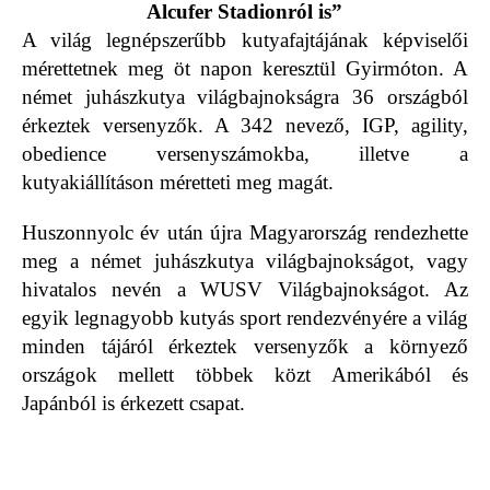
Alcufer Stadionról is”
A világ legnépszerűbb kutyafajtájának képviselői
mérettetnek meg öt napon keresztül Gyirmóton. A
német juhászkutya világbajnokságra 36 országból
érkeztek versenyzők. A 342 nevező, IGP, agility,
obedience versenyszámokba, illetve a
kutyakiállításon méretteti meg magát.
Huszonnyolc év után újra Magyarország rendezhette
meg a német juhászkutya világbajnokságot, vagy
hivatalos nevén a WUSV Világbajnokságot. Az
egyik legnagyobb kutyás sport rendezvényére a világ
minden tájáról érkeztek versenyzők a környező
országok mellett többek közt Amerikából és
Japánból is érkezett csapat.