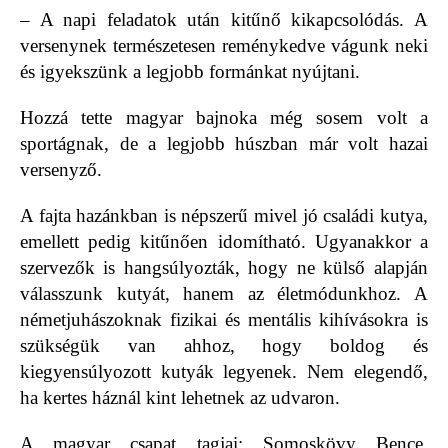
– A napi feladatok után kitűnő kikapcsolódás. A
versenynek természetesen reménykedve vágunk neki
és igyekszünk a legjobb formánkat nyújtani.
Hozzá tette magyar bajnoka még sosem volt a
sportágnak, de a legjobb húszban már volt hazai
versenyző.
A fajta hazánkban is népszerű mivel jó családi kutya,
emellett pedig kitűnően idomítható. Ugyanakkor a
szervezők is hangsúlyozták, hogy ne külső alapján
válasszunk kutyát, hanem az életmódunkhoz. A
németjuhászoknak fizikai és mentális kihívásokra is
szükségük van ahhoz, hogy boldog és
kiegyensúlyozott kutyák legyenek. Nem elegendő,
ha kertes háznál kint lehetnek az udvaron.
A magyar csapat tagjai: Somoskövy Bence,