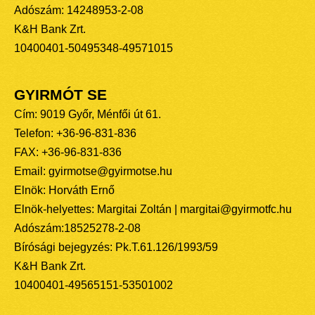
Adószám: 14248953-2-08
K&H Bank Zrt.
10400401-50495348-49571015
GYIRMÓT SE
Cím: 9019 Győr, Ménfői út 61.
Telefon: +36-96-831-836
FAX: +36-96-831-836
Email: gyirmotse@gyirmotse.hu
Elnök: Horváth Ernő
Elnök-helyettes: Margitai Zoltán | margitai@gyirmotfc.hu
Adószám:18525278-2-08
Bírósági bejegyzés: Pk.T.61.126/1993/59
K&H Bank Zrt.
10400401-49565151-53501002