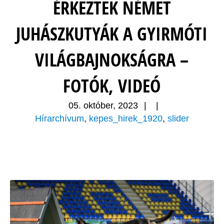
ÉRKEZTEK NÉMET
JUHÁSZKUTYÁK A GYIRMÓTI
VILÁGBAJNOKSÁGRA –
FOTÓK, VIDEÓ
05. október, 2023
|
|
Hírarchívum
,
kepes_hirek_1920
,
slider