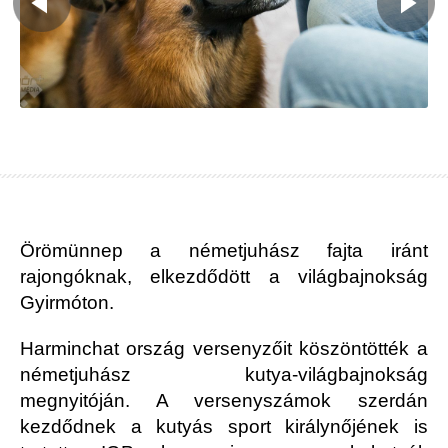
Örömünnep a németjuhász fajta iránt
rajongóknak, elkezdődött a világbajnokság
Gyirmóton.
Harminchat ország versenyzőit köszöntötték a
németjuhász kutya-világbajnokság
megnyitóján. A versenyszámok szerdán
kezdődnek a kutyás sport királynőjének is