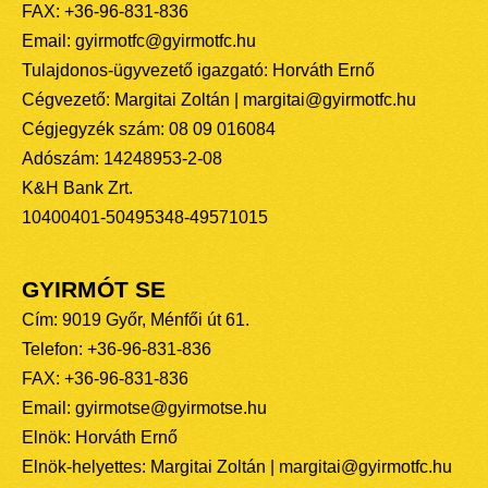
FAX: +36-96-831-836
Email: gyirmotfc@gyirmotfc.hu
Tulajdonos-ügyvezető igazgató: Horváth Ernő
Cégvezető: Margitai Zoltán | margitai@gyirmotfc.hu
Cégjegyzék szám: 08 09 016084
Adószám: 14248953-2-08
K&H Bank Zrt.
10400401-50495348-49571015
GYIRMÓT SE
Cím: 9019 Győr, Ménfői út 61.
Telefon: +36-96-831-836
FAX: +36-96-831-836
Email: gyirmotse@gyirmotse.hu
Elnök: Horváth Ernő
Elnök-helyettes: Margitai Zoltán | margitai@gyirmotfc.hu