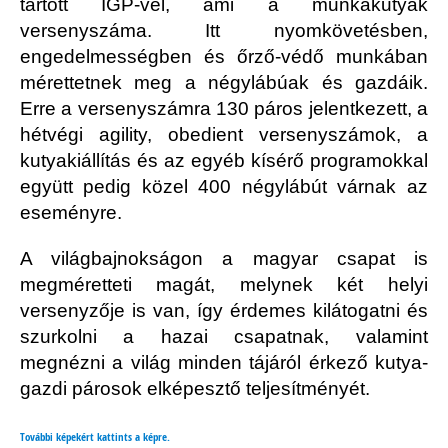
tartott IGP-vel, ami a munkakutyák
versenyszáma. Itt nyomkövetésben,
engedelmességben és őrző-védő munkában
mérettetnek meg a négylábúak és gazdáik.
Erre a versenyszámra 130 páros jelentkezett, a
hétvégi agility, obedient versenyszámok, a
kutyakiállítás és az egyéb kísérő programokkal
együtt pedig közel 400 négylábút várnak az
eseményre.
A világbajnokságon a magyar csapat is
megméretteti magát, melynek két helyi
versenyzője is van, így érdemes kilátogatni és
szurkolni a hazai csapatnak, valamint
megnézni a világ minden tájáról érkező kutya-
gazdi párosok elképesztő teljesítményét.
További képekért kattints a képre.