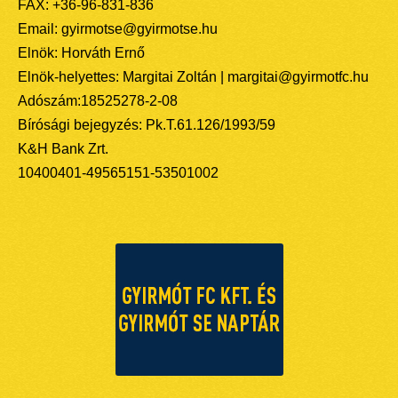
FAX: +36-96-831-836
Email: gyirmotse@gyirmotse.hu
Elnök: Horváth Ernő
Elnök-helyettes: Margitai Zoltán | margitai@gyirmotfc.hu
Adószám:18525278-2-08
Bírósági bejegyzés: Pk.T.61.126/1993/59
K&H Bank Zrt.
10400401-49565151-53501002