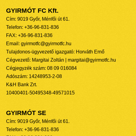
GYIRMÓT FC Kft.
Cím: 9019 Győr, Ménfői út 61.
Telefon: +36-96-831-836
FAX: +36-96-831-836
Email: gyirmotfc@gyirmotfc.hu
Tulajdonos-ügyvezető igazgató: Horváth Ernő
Cégvezető: Margitai Zoltán | margitai@gyirmotfc.hu
Cégjegyzék szám: 08 09 016084
Adószám: 14248953-2-08
K&H Bank Zrt.
10400401-50495348-49571015
GYIRMÓT SE
Cím: 9019 Győr, Ménfői út 61.
Telefon: +36-96-831-836