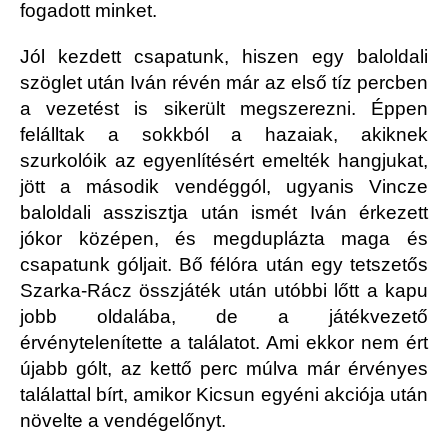
fogadott minket.
Jól kezdett csapatunk, hiszen egy baloldali
szöglet után Iván révén már az első tíz percben
a vezetést is sikerült megszerezni. Éppen
felálltak a sokkból a hazaiak, akiknek
szurkolóik az egyenlítésért emelték hangjukat,
jött a második vendéggól, ugyanis Vincze
baloldali asszisztja után ismét Iván érkezett
jókor középen, és megduplázta maga és
csapatunk góljait. Bő félóra után egy tetszetős
Szarka-Rácz összjáték után utóbbi lőtt a kapu
jobb oldalába, de a játékvezető
érvénytelenítette a találatot. Ami ekkor nem ért
újabb gólt, az kettő perc múlva már érvényes
találattal bírt, amikor Kicsun egyéni akciója után
növelte a vendégelőnyt.