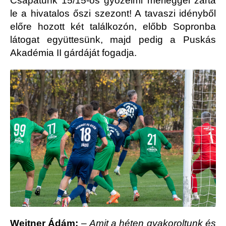
Csapatunk 15/15-ös győzelmi mérleggel zárta
le a hivatalos őszi szezont! A tavaszi idényből
előre hozott két találkozón, előbb Sopronba
látogat együttesünk, majd pedig a Puskás
Akadémia II gárdáját fogadja.
Weitner Ádám:
–
Amit a héten gyakoroltunk és