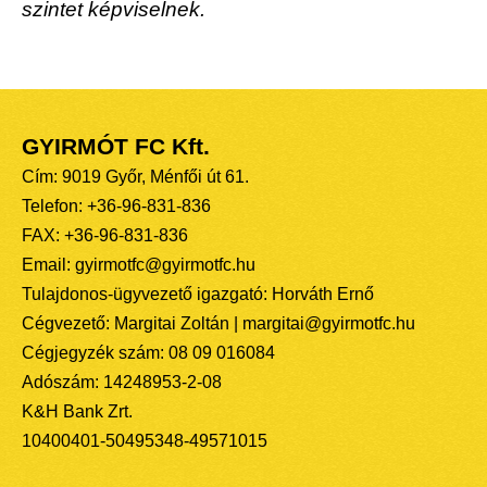
szintet képviselnek.
GYIRMÓT FC Kft.
Cím: 9019 Győr, Ménfői út 61.
Telefon: +36-96-831-836
FAX: +36-96-831-836
Email: gyirmotfc@gyirmotfc.hu
Tulajdonos-ügyvezető igazgató: Horváth Ernő
Cégvezető: Margitai Zoltán | margitai@gyirmotfc.hu
Cégjegyzék szám: 08 09 016084
Adószám: 14248953-2-08
K&H Bank Zrt.
10400401-50495348-49571015