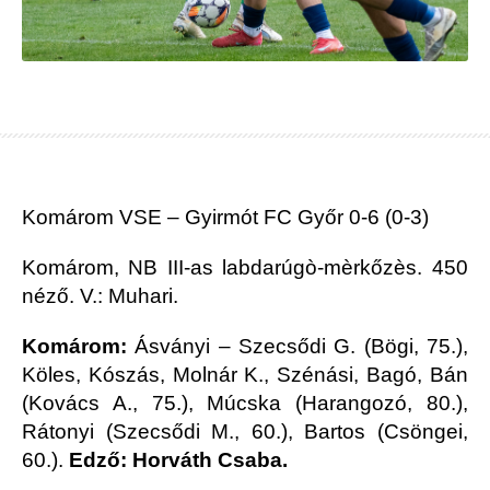
Komárom VSE – Gyirmót FC Győr 0-6 (0-3)
Komárom, NB III-as labdarúgò-mèrkőzès. 450
néző. V.: Muhari.
Komárom:
Ásványi – Szecsődi G. (Bögi, 75.),
Köles, Kószás, Molnár K., Szénási, Bagó, Bán
(Kovács A., 75.), Múcska (Harangozó, 80.),
Rátonyi (Szecsődi M., 60.), Bartos (Csöngei,
60.).
Edző: Horváth Csaba.