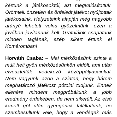
kértünk a játékosoktól, azt megvalósítottuk.
Örömteli, önzetlen és önfeledt játékot nyújtottak
játékosaink. Helyzeteink alapján még nagyobb
arányú lehetett volna győzelmünk, ezen a
jövőben javítanunk kell. Gratulálok csapatunk
minden tagjának, szép sikert értünk el
Komáromban!
Horváth Csaba:
–
Mai mérkőzésünk szinte a
múlt heti győri mérkőzésünkön eldőlt, ami után
elvesztettük védekező középpályásainkat.
Nem vagyunk azon a szinten, hogy három
meghatározó játékost pótolni tudjunk. Ennek
ellenére mindent megpróbáltunk a jobb
eredmény érdekében, de nem sikerült. Az első
kapott gól után gyengének találtattunk, és
szembesültünk vele, hogy a vendégek más