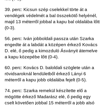
39. perc: Kicsun szép cselekkel törte át a
vendégek védelmét a bal összekötő helyénél,
majd 13 méterről jobbal a kapu bal oldalába lőtt
(0-3).
56. perc: Iván jobboldali passza után Szarka
engedte át a labdát a középen érkező Kovács
D. elé, ő pedig a kimozduló Ásványit átemelve
a kapu közepébe lőtt (0-4).
60. perc: Kovács D. baloldali szöglete után a
rövidsaroknál lendületből érkező Lányi 6
méterről a kapu jobb oldalába fejelt (0-5).
74. perc: Szarka remekül készítette elő a
mögötte érkező Madarász elé, ő pedig egy
cselt követően jobbal 15 méterről a jobb alsó