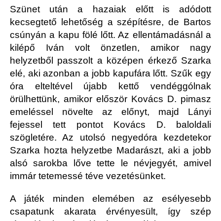
Szünet után a hazaiak előtt is adódott
kecsegtető lehetőség a szépítésre, de Bartos
csúnyán a kapu fölé lőtt. Az ellentámadásnál a
kilépő Iván volt önzetlen, amikor nagy
helyzetből passzolt a középen érkező Szarka
elé, aki azonban a jobb kapufára lőtt. Szűk egy
óra elteltével újabb kettő vendéggólnak
örülhettünk, amikor először Kovács D. pimasz
emeléssel növelte az előnyt, majd Lányi
fejessel tett pontot Kovács D. baloldali
szögletére. Az utolsó negyedóra kezdetekor
Szarka hozta helyzetbe Madarászt, aki a jobb
alsó sarokba lőve tette le névjegyét, amivel
immár tetemessé téve vezetésünket.
A játék minden elemében az esélyesebb
csapatunk akarata érvényesült, így szép