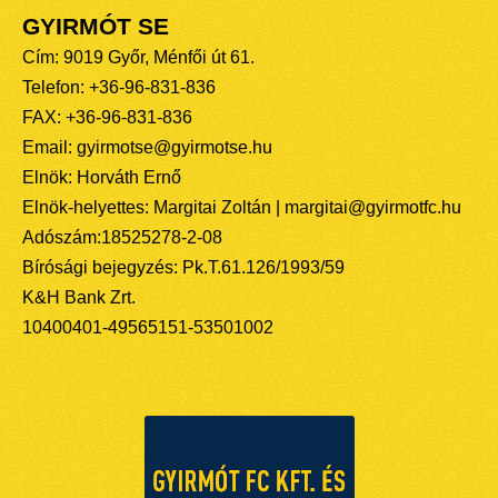
GYIRMÓT SE
Cím: 9019 Győr, Ménfői út 61.
Telefon: +36-96-831-836
FAX: +36-96-831-836
Email: gyirmotse@gyirmotse.hu
Elnök: Horváth Ernő
Elnök-helyettes: Margitai Zoltán | margitai@gyirmotfc.hu
Adószám:18525278-2-08
Bírósági bejegyzés: Pk.T.61.126/1993/59
K&H Bank Zrt.
10400401-49565151-53501002