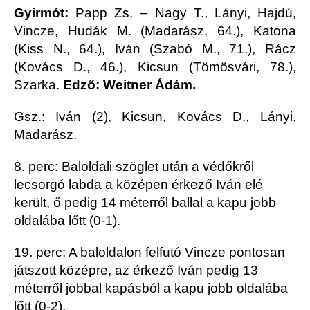
Gyirmót:
Papp Zs. – Nagy T., Lányi, Hajdú,
Vincze, Hudák M. (Madarász, 64.), Katona
(Kiss N., 64.), Iván (Szabó M., 71.), Rácz
(Kovács D., 46.), Kicsun (Tömösvári, 78.),
Szarka.
Edző: Weitner Ádám.
Gsz.: Iván (2), Kicsun, Kovács D., Lányi,
Madarász.
8. perc: Baloldali szöglet után a védőkről
lecsorgó labda a középen érkező Iván elé
került, ő pedig 14 méterről ballal a kapu jobb
oldalába lőtt (0-1).
19. perc: A baloldalon felfutó Vincze pontosan
játszott középre, az érkező Iván pedig 13
méterről jobbal kapásból a kapu jobb oldalába
lőtt (0-2).