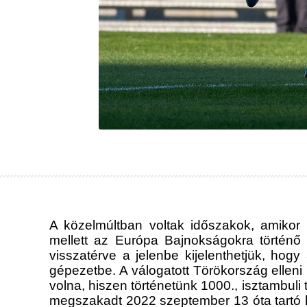
A közelmúltban voltak időszakok, amikor e
mellett az Európa Bajnokságokra történő 
visszatérve a jelenbe kijelenthetjük, ho
gépezetbe. A válogatott Törökország ellen
volna, hiszen történetünk 1000., isztambul
megszakadt 2022 szeptember 13 óta tartó h