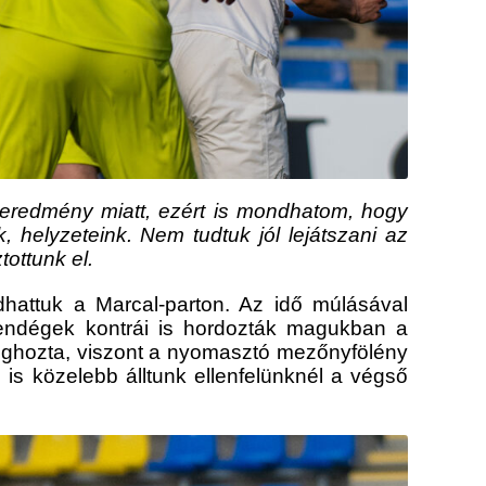
eredmény miatt, ezért is mondhatom, hogy
 helyzeteink. Nem tudtuk jól lejátszani az
ottunk el.
adhattuk a Marcal-parton. Az idő múlásával
vendégek kontrái is hordozták magukban a
meghozta, viszont a nyomasztó mezőnyfölény
is közelebb álltunk ellenfelünknél a végső