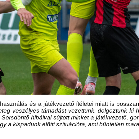
asználás és a játékvezető ítéletei miatt is bossza
teg veszélyes támadást vezettünk, dolgoztunk ki he
. Sorsdöntő hibáival sújtott minket a játékvezető, go
gy a kispadunk előtti szituációra, ami büntetlen mara