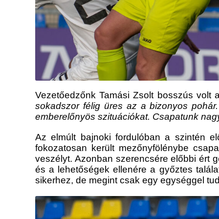
Vezetőedzőnk Tamási Zsolt bosszús volt a
sokadszor félig üres az a bizonyos pohár.
emberelőnyös szituációkat. Csapatunk nagyot
Az elmúlt bajnoki fordulóban a szintén el
fokozatosan került mezőnyfölénybe csapa
veszélyt. Azonban szerencsére előbbi ért 
és a lehetőségek ellenére a győztes talál
sikerhez, de megint csak egy egységgel tud