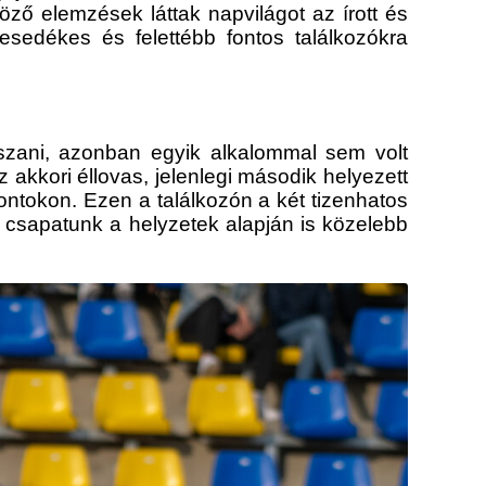
ző elemzések láttak napvilágot az írott és
esedékes és felettébb fontos találkozókra
tszani, azonban egyik alkalommal sem volt
kkori éllovas, jelenlegi második helyezett
ontokon. Ezen a találkozón a két tizenhatos
n csapatunk a helyzetek alapján is közelebb