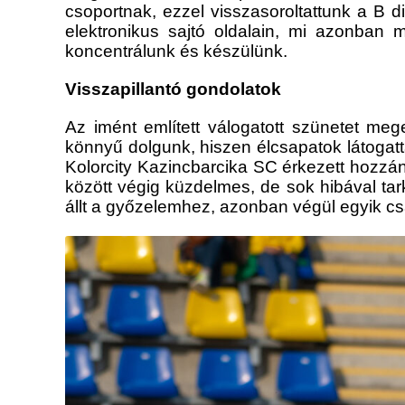
csoportnak, ezzel visszasoroltattunk a B 
elektronikus sajtó oldalain, mi azonban 
koncentrálunk és készülünk.
Visszapillantó gondolatok
Az imént említett válogatott szünetet me
könnyű dolgunk, hiszen élcsapatok látogat
Kolorcity Kazincbarcika SC érkezett hozzán
között végig küzdelmes, de sok hibával tar
állt a győzelemhez, azonban végül egyik c