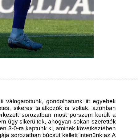
ti válogatottunk, gondolhatunk itt egyebek
es, sikeres találkozók is voltak, azonban
érkezett sorozatban most porszem került a
em úgy sikerültek, ahogyan sokan szerették
sen 3-0-ra kaptunk ki, aminek következtében
ja sorozatban búcsút kellett intenünk az A