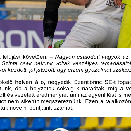
 lefújást követően:
– Nagyon csalódott vagyok az 
 Szinte csak nekünk voltak veszélyes támadásaink,
 küzdött, jól játszott, úgy érzem győzelmet szalaszt
őkelő helyen álló, negyedik Szentlőrinc SE-t fog
tunk, de a helyzetek sokáig kimaradtak, míg a 
gólt és vezetett eredményre, ami az egyenlítést is 
atot nem sikerült megszereznünk. Ezen a találkozón 
tuk növelni pontjaink számát.