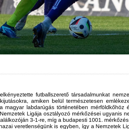
lkényeztette futballszerető társadalmunkat nemze
kijutásokra, amiken belül természetesen emlékezet
gy a magyar labdarúgás történetében mérföldkőhöz 
i Nemzetek Ligája osztályozó mérkőzései ugyanis n
i találkozóján 3-1-re, míg a budapesti 1001. mérkőzé
azai veretlenségünk is egyben, így a Nemzetek Ligá