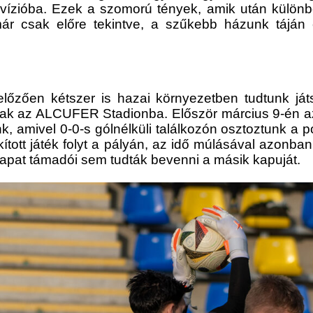
divízióba. Ezek a szomorú tények, amik után különbö
már csak előre tekintve, a szűkebb házunk táján 
gelőzően kétszer is hazai környezetben tudtunk já
tak az ALCUFER Stadionba. Először március 9-én az a
k, amivel 0-0-s gólnélküli találkozón osztoztunk a p
kított játék folyt a pályán, az idő múlásával azonba
sapat támadói sem tudták bevenni a másik kapuját.