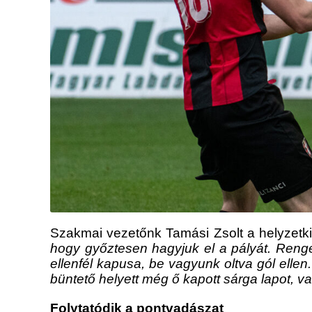
Szakmai vezetőnk Tamási Zsolt a helyzetkih
hogy győztesen hagyjuk el a pályát. Renge
ellenfél kapusa, be vagyunk oltva gól ellen
büntető helyett még ő kapott sárga lapot, va
Folytatódik a pontvadászat