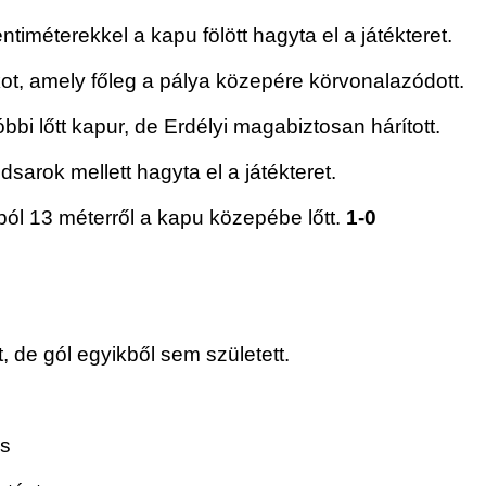
méterekkel a kapu fölött hagyta el a játékteret.
ot, amely főleg a pálya közepére körvonalazódott.
bbi lőtt kapur, de Erdélyi magabiztosan hárított.
arok mellett hagyta el a játékteret.
sból 13 méterről a kapu közepébe lőtt.
1-0
 de gól egyikből sem született.
es