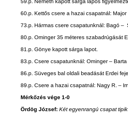
59.p. Németh kapott sárga lapos figyelmezte
60.p. Kettős csere a hazai csapatnál: Majo
73.p. Hármas csere csapatunknál: Bagó –
80.p. Ominger 35 méteres szabadrúgását Er
81.p. Gönye kapott sárga lapot.
83.p. Csere csapatunknál: Ominger – Barta
86.p. Süveges bal oldali beadását Erdei fejel
89.p. Csere a hazai csapatnál: Nagy R. – Im
Mérkőzés vége 1-0
Ördög József:
Két egyenrangú csapat tipiku