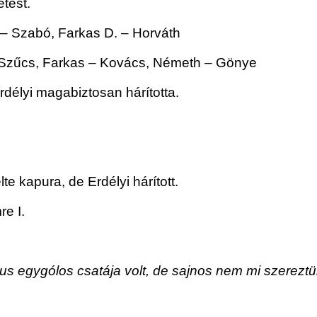
tést.
r – Szabó, Farkas D. – Horváth
 Szűcs, Farkas – Kovács, Németh – Gönye
délyi magabiztosan hárította.
te kapura, de Erdélyi hárított.
re I.
s egygólos csatája volt, de sajnos nem mi szereztük 