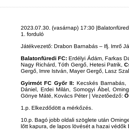
2023.07.30. (vasárnap) 17:30 |Balatonfüredi
1. forduló
Játékvezető: Drabon Barnabás – Ifj. Imrő Já
Balatonfüredi FC:
Erdélyi Ádám, Farkas Dán
Nagy Richárd, Tóth Gergő, Hetesi Patrik,
C
Gergő, Imre István, Mayer Gergő, Lasz Sza
Gyirmót FC Győr II:
Kecskés Barnabás, N
Dániel, Erdei Milán, Somogyi Ábel, Omin
Gönye Máté, Kovács Péter | Vezetőedző:
Ö
1.p. Elkezdődött a mérkőzés.
10.p. Bagó jobb oldali szöglete után Ominge
lőtt kapura, de lapos lövését a hazai védők