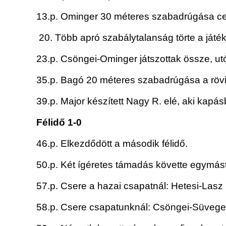
13.p. Ominger 30 méteres szabadrúgása centi
20. Több apró szabálytalanság törte a játék
23.p. Csöngei-Ominger játszottak össze, utó
35.p. Bagó 20 méteres szabadrúgása a rövids
39.p. Major készített Nagy R. elé, aki kapá
Félidő 1-0
46.p. Elkezdődött a második félidő.
50.p. Két ígéretes támadás követte egymást,
57.p. Csere a hazai csapatnál: Hetesi-Lasz
58.p. Csere csapatunknál: Csöngei-Süveg