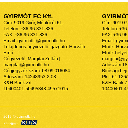
GYIRMÓT FC Kft.
GYIRMÓ
Cím: 9019 Győr, Ménfői út 61.
Cím: 9019 Gy
Telefon: +36-96-831-836
Telefon: +36
FAX: +36-96-831-836
FAX: +36-96
Email: gyirmotfc@gyirmotfc.hu
Email: gyir
Tulajdonos-ügyvezető igazgató: Horváth
Elnök: Horvá
Ernő
Elnök-helyett
Cégvezető: Margitai Zoltán |
margitai@gyi
margitai@gyirmotfc.hu
Adószám:18
Cégjegyzék szám: 08 09 016084
Bírósági bej
Adószám: 14248953-2-08
Pk.T.61.126
K&H Bank Zrt.
K&H Bank Zr
10400401-50495348-49571015
10400401-4
2019. © gyirmotfc.hu
Készítette: