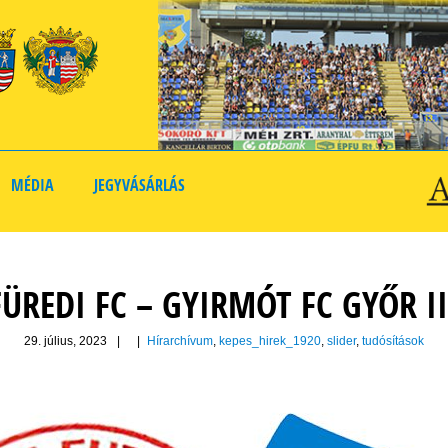
MÉDIA
JEGYVÁSÁRLÁS
REDI FC – GYIRMÓT FC GYŐR II.
29. július, 2023
|
|
Hírarchívum
,
kepes_hirek_1920
,
slider
,
tudósítások