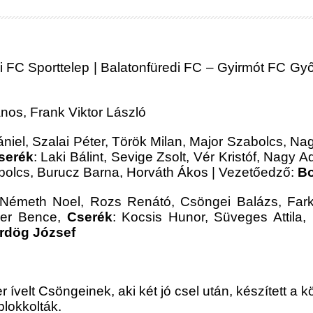
 FC Sporttelep | Balatonfüredi FC – Gyirmót FC Győr I
nos, Frank Viktor László
iel, Szalai Péter, Török Milan, Major Szabolcs, Nag
serék
: Laki Bálint, Sevige Zsolt, Vér Kristóf, Nagy
bolcs, Burucz Barna, Horváth Ákos | Vezetőedző:
Bo
émeth Noel, Rozs Renátó, Csöngei Balázs, Farka
ger Bence,
Cserék
: Kocsis Hunor, Süveges Attila,
rdög József
r ívelt Csöngeinek, aki két jó csel után, készített a
 blokkolták.