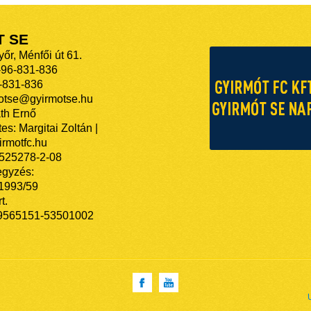
T SE
őr, Ménfői út 61.
-96-831-836
-831-836
motse@gyirmotse.hu
th Ernő
es: Margitai Zoltán |
rmotfc.hu
525278-2-08
egyzés:
/1993/59
t.
9565151-53501002