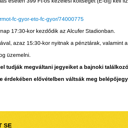
lás esetén 399 Ft-os kezelési költséget (E-díj) kell f
irmot-fc-gyor-eto-fc-gyor/74000775
árnap 17:30-kor kezdődik az Alcufer Stadionban.
al, azaz 15:30-kor nyitnak a pénztárak, valamint a
fog üzemelni.
 tudják megváltani jegyeiket a bajnoki találkoz
se érdekében elővételben váltsák meg belépőjegy
T SE