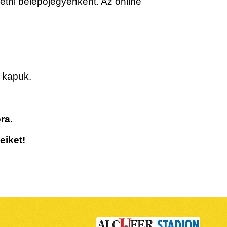
izetni belépőjegyenként. Az online
 kapuk.
óra.
eiket!