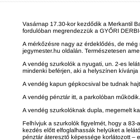
Vasárnap 17.30-kor kezdődik a Merkantil B
fordulóban megrendezzük a GYŐRI DERBI-t,
A mérkőzésre nagy az érdeklődés, de még mi
jegymester.hu oldalán. Természetesen amen
A vendég szurkolók a nyugati, un. 2-es lelá
mindenki beférjen, aki a helyszínen kívánja
A vendég kapun gépkocsival be tudnak hajtan
A vendég pénztár itt, a parkolóban működik
A vendég szurkolóknak dupla, megemelt kap
Felhívjuk a szurkolók figyelmét, hogy a 83-
kezdés előtt elfoglalhassák helyüket a lelá
pénztár áteresztő képessége korlátozott – e