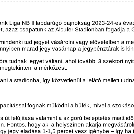
ank Liga NB II labdarúgó bajnokság 2023-24-es év
 azaz csapatunk az Alcufer Stadionban fogadja a G
ndenki tud jegyet vásárolni vagy elővételben a meg
nyiben marad jegy vasárnap a jegypénztárak is kin
tóra tudnak jegyet váltani, ahol további 3 szektort 
 megtekinteni a mérkőzést.
i a stadionba, így közvetlenül a lelátó mellett tudna
.
acitással fognak működni a büfék, mivel a szokásos
as út felújítása valamint a szigorú beléptetés miatt
tón. Fontos, hogy aki a helyszínen akarja megvásárol
gy jegy eladása 1-1,5 percet vesz igénybe – így ha i