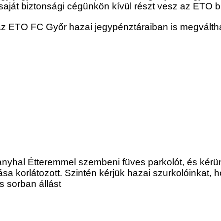
saját biztonsági cégünkön kívül részt vesz az ETO b
 ETO FC Győr hazai jegypénztáraiban is megváltható
nyhal Étteremmel szembeni füves parkolót, és kérünk
ása korlátozott. Szintén kérjük hazai szurkolóinkat, 
s sorban állást