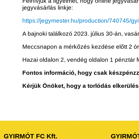
Felhívjuk a figyelmet, hogy online jegyvásár
jegyvásárlás linkje:
https://jegymester.hu/production/740745/gy
A bajnoki találkozó 2023. július 30-án, vas
Meccsnapon a mérkőzés kezdése előtt 2 óráv
Hazai oldalon 2, vendég oldalon 1 pénztár 
Fontos információ, hogy csak készpénzzel
Kérjük Önöket, hogy a torlódás elkerülé
GYIRMÓT FC Kft.
GYIRMÓ