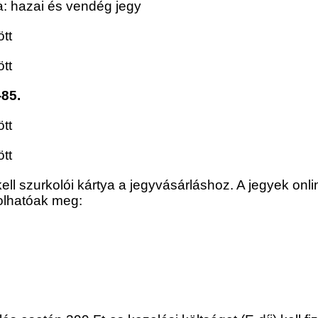
da: hazai és vendég jegy
tt
tt
-85.
tt
tt
ll szurkolói kártya a jegyvásárláshoz. A jegyek onli
olhatóak meg: