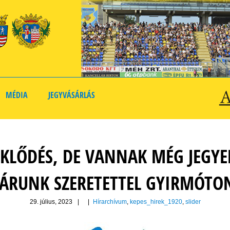
MÉDIA
JEGYVÁSÁRLÁS
EKLŐDÉS, DE VANNAK MÉG JEGY
ÁRUNK SZERETETTEL GYIRMÓTO
29. július, 2023
|
|
Hírarchívum
,
kepes_hirek_1920
,
slider