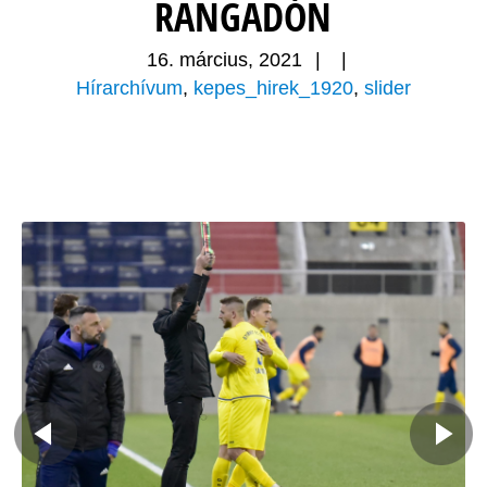
RANGADÓN
16. március, 2021
|
|
Hírarchívum
,
kepes_hirek_1920
,
slider