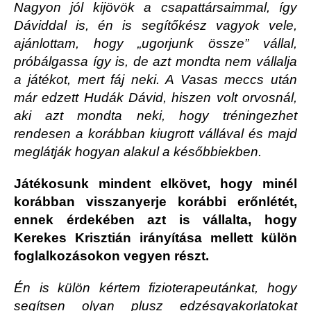
Nagyon jól kijövök a csapattársaimmal, így
Dáviddal is, én is segítőkész vagyok vele,
ajánlottam, hogy „ugorjunk össze” vállal,
próbálgassa így is, de azt mondta nem vállalja
a játékot, mert fáj neki. A Vasas meccs után
már edzett Hudák Dávid, hiszen volt orvosnál,
aki azt mondta neki, hogy tréningezhet
rendesen a korábban kiugrott vállával és majd
meglátják hogyan alakul a későbbiekben.
Játékosunk mindent elkövet, hogy minél
korábban visszanyerje korábbi erőnlétét,
ennek érdekében azt is vállalta, hogy
Kerekes Krisztián irányítása mellett külön
foglalkozásokon vegyen részt.
Én is külön kértem fizioterapeutánkat, hogy
segítsen olyan plusz edzésgyakorlatokat