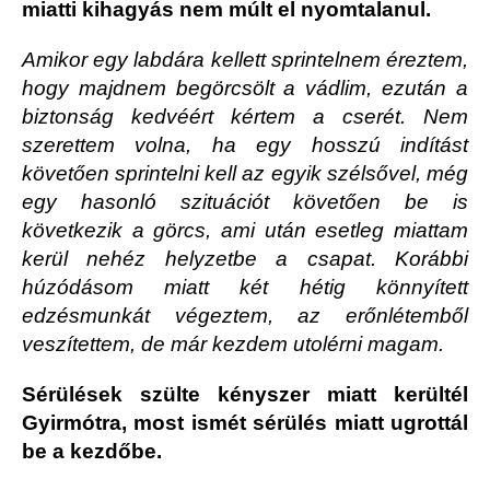
miatti kihagyás nem múlt el nyomtalanul.
Amikor egy labdára kellett sprintelnem éreztem,
hogy majdnem begörcsölt a vádlim, ezután a
biztonság kedvéért kértem a cserét. Nem
szerettem volna, ha egy hosszú indítást
követően sprintelni kell az egyik szélsővel, még
egy hasonló szituációt követően be is
következik a görcs, ami után esetleg miattam
kerül nehéz helyzetbe a csapat. Korábbi
húzódásom miatt két hétig könnyített
edzésmunkát végeztem, az erőnlétemből
veszítettem, de már kezdem utolérni magam.
Sérülések szülte kényszer miatt kerültél
Gyirmótra, most ismét sérülés miatt ugrottál
be a kezdőbe.