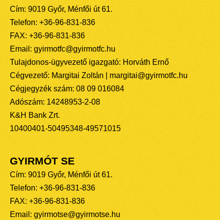
Cím: 9019 Győr, Ménfői út 61.
Telefon: +36-96-831-836
FAX: +36-96-831-836
Email: gyirmotfc@gyirmotfc.hu
Tulajdonos-ügyvezető igazgató: Horváth Ernő
Cégvezető: Margitai Zoltán | margitai@gyirmotfc.hu
Cégjegyzék szám: 08 09 016084
Adószám: 14248953-2-08
K&H Bank Zrt.
10400401-50495348-49571015
GYIRMÓT SE
Cím: 9019 Győr, Ménfői út 61.
Telefon: +36-96-831-836
FAX: +36-96-831-836
Email: gyirmotse@gyirmotse.hu