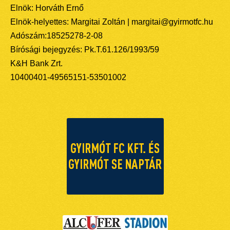
Elnök: Horváth Ernő
Elnök-helyettes: Margitai Zoltán | margitai@gyirmotfc.hu
Adószám:18525278-2-08
Bírósági bejegyzés: Pk.T.61.126/1993/59
K&H Bank Zrt.
10400401-49565151-53501002