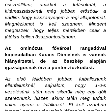
összeállítani, amikkel a futásoknál, a
kitámasztásoknál még jobban erősödik a
vádlim, hogy visszanyerjem a régi állapotomat.
Magnéziumot is kell szednem. Mindent
megteszek, hogy teljes mértékben csak a
játékra kelljen összpontosítanom.
Az ominózus fővárosi rangadóval
kapcsolatban Karacs Dánielnek is vannak
hiányérzetei, de az összkép alapján
igazságosnak érzi a pontosztozkodást.
Az első félidőben jobban futballoztunk
ellenfelünknél, sajnálom, hogy 1-0-s
vezetésünk után nem sikerült még egy gólt
szereznünk, hiszen akkor talán meg tudtuk
volna nyerni a találkozót. El kell azonban