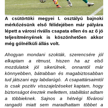
A csütörtöki megyei I. osztályú bajnoki
mérkőzésünk első félidejében már pályára
lépett a városi rivális csapata ellen és az ő jó
teljesítményének is köszönhetően akkor
még gólnélküli állás volt.
Ahogyan mondani szokták, szerencsére jól
elkaptam a ritmust, hiszen ha az első
mozdulatok jól sikerülnek, onnantól már
könnyebben, bátrabban és magabiztosabban
tud játszani egy labdarúgó. A csapattársaimtól
is csak pozitív visszajelzéseket kaptam, hogy
biztonságot éreztek mellettem, stabilitást adtam
a többieknek. Sajnos a hétvégi fővárosi
rangadó miatt sem maradhattam többet a