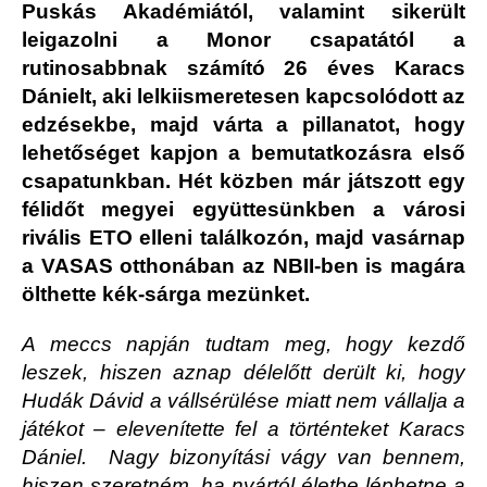
Puskás Akadémiától, valamint sikerült
leigazolni a Monor csapatától a
rutinosabbnak számító 26 éves Karacs
Dánielt, aki lelkiismeretesen kapcsolódott az
edzésekbe, majd várta a pillanatot, hogy
lehetőséget kapjon a bemutatkozásra első
csapatunkban. Hét közben már játszott egy
félidőt megyei együttesünkben a városi
rivális ETO elleni találkozón, majd vasárnap
a VASAS otthonában az NBII-ben is magára
ölthette kék-sárga mezünket.
A meccs napján tudtam meg, hogy kezdő
leszek, hiszen aznap délelőtt derült ki, hogy
Hudák Dávid a vállsérülése miatt nem vállalja a
játékot – elevenítette fel a történteket Karacs
Dániel. Nagy bizonyítási vágy van bennem,
hiszen szeretném, ha nyártól életbe léphetne a