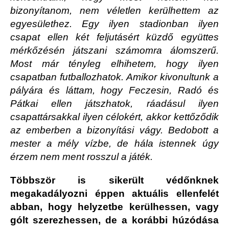
bizonyítanom, nem véletlen kerülhettem az
egyesülethez. Egy ilyen stadionban ilyen
csapat ellen két feljutásért küzdő együttes
mérkőzésén játszani számomra álomszerű.
Most már tényleg elhihetem, hogy ilyen
csapatban futballozhatok. Amikor kivonultunk a
pályára és láttam, hogy Feczesin, Radó és
Pátkai ellen játszhatok, ráadásul ilyen
csapattársakkal ilyen célokért, akkor kettőződik
az emberben a bizonyítási vágy. Bedobott a
mester a mély vízbe, de hála istennek úgy
érzem nem ment rosszul a játék.
Többször is sikerült védőnknek
megakadályozni éppen aktuális ellenfelét
abban, hogy helyzetbe kerülhessen, vagy
gólt szerezhessen, de a korábbi húzódása