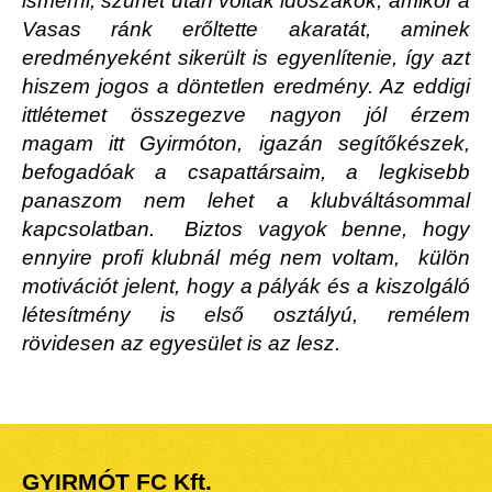
ismerni, szünet után voltak időszakok, amikor a
Vasas ránk erőltette akaratát, aminek
eredményeként sikerült is egyenlítenie, így azt
hiszem jogos a döntetlen eredmény. Az eddigi
ittlétemet összegezve nagyon jól érzem
magam itt Gyirmóton, igazán segítőkészek,
befogadóak a csapattársaim, a legkisebb
panaszom nem lehet a klubváltásommal
kapcsolatban. Biztos vagyok benne, hogy
ennyire profi klubnál még nem voltam, külön
motivációt jelent, hogy a pályák és a kiszolgáló
létesítmény is első osztályú, remélem
rövidesen az egyesület is az lesz.
GYIRMÓT FC Kft.