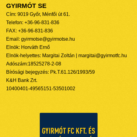
GYIRMÓT SE
Cím: 9019 Győr, Ménfői út 61.
Telefon: +36-96-831-836
FAX: +36-96-831-836
Email: gyirmotse@gyirmotse.hu
Elnök: Horváth Ernő
Elnök-helyettes: Margitai Zoltán | margitai@gyirmotfc.hu
Adószám:18525278-2-08
Bírósági bejegyzés: Pk.T.61.126/1993/59
K&H Bank Zrt.
10400401-49565151-53501002