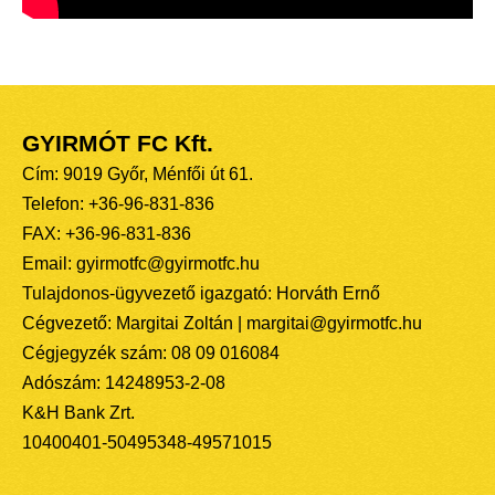
GYIRMÓT FC Kft.
Cím: 9019 Győr, Ménfői út 61.
Telefon: +36-96-831-836
FAX: +36-96-831-836
Email: gyirmotfc@gyirmotfc.hu
Tulajdonos-ügyvezető igazgató: Horváth Ernő
Cégvezető: Margitai Zoltán | margitai@gyirmotfc.hu
Cégjegyzék szám: 08 09 016084
Adószám: 14248953-2-08
K&H Bank Zrt.
10400401-50495348-49571015