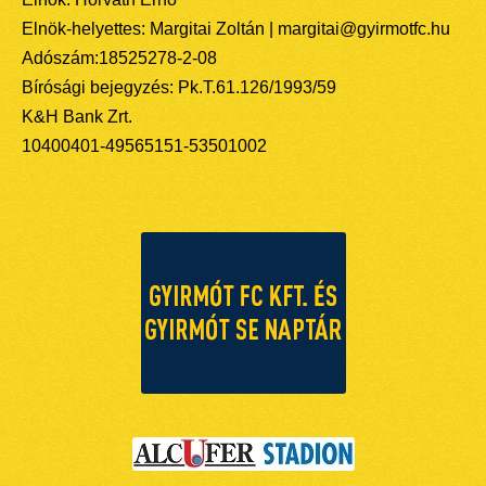
Elnök-helyettes: Margitai Zoltán | margitai@gyirmotfc.hu
Adószám:18525278-2-08
Bírósági bejegyzés: Pk.T.61.126/1993/59
K&H Bank Zrt.
10400401-49565151-53501002