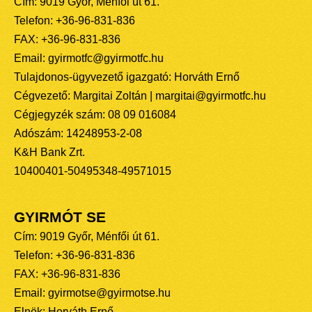
Cím: 9019 Győr, Ménfői út 61.
Telefon: +36-96-831-836
FAX: +36-96-831-836
Email: gyirmotfc@gyirmotfc.hu
Tulajdonos-ügyvezető igazgató: Horváth Ernő
Cégvezető: Margitai Zoltán | margitai@gyirmotfc.hu
Cégjegyzék szám: 08 09 016084
Adószám: 14248953-2-08
K&H Bank Zrt.
10400401-50495348-49571015
GYIRMÓT SE
Cím: 9019 Győr, Ménfői út 61.
Telefon: +36-96-831-836
FAX: +36-96-831-836
Email: gyirmotse@gyirmotse.hu
Elnök: Horváth Ernő