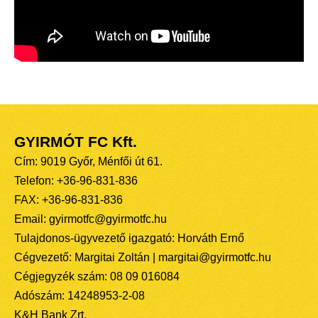
GYIRMÓT FC Kft.
Cím: 9019 Győr, Ménfői út 61.
Telefon: +36-96-831-836
FAX: +36-96-831-836
Email: gyirmotfc@gyirmotfc.hu
Tulajdonos-ügyvezető igazgató: Horváth Ernő
Cégvezető: Margitai Zoltán | margitai@gyirmotfc.hu
Cégjegyzék szám: 08 09 016084
Adószám: 14248953-2-08
K&H Bank Zrt.