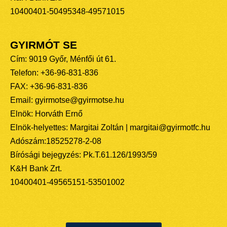
10400401-50495348-49571015
GYIRMÓT SE
Cím: 9019 Győr, Ménfői út 61.
Telefon: +36-96-831-836
FAX: +36-96-831-836
Email: gyirmotse@gyirmotse.hu
Elnök: Horváth Ernő
Elnök-helyettes: Margitai Zoltán | margitai@gyirmotfc.hu
Adószám:18525278-2-08
Bírósági bejegyzés: Pk.T.61.126/1993/59
K&H Bank Zrt.
10400401-49565151-53501002