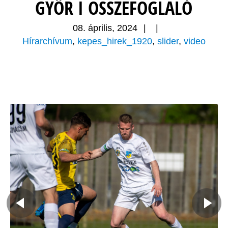
GYŐR I ÖSSZEFOGLALÓ
08. április, 2024
|
|
Hírarchívum
,
kepes_hirek_1920
,
slider
,
video