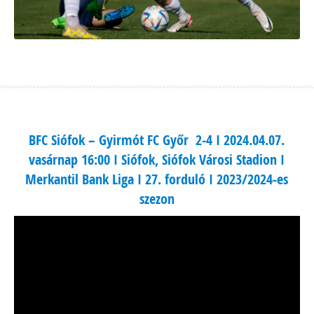
BFC Siófok – Gyirmót FC Győr 2-4 I 2024.04.07.
vasárnap 16:00 I Siófok, Siófok Városi Stadion I
Merkantil Bank Liga I 27. forduló I 2023/2024-es
szezon