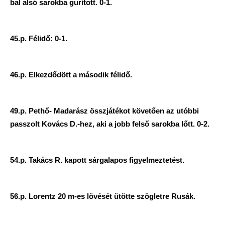
bal alsó sarokba gurított. 0-1.
45.p. Félidő: 0-1.
46.p. Elkezdődött a második félidő.
49.p. Pethő- Madarász összjátékot követően az utóbbi
passzolt Kovács D.-hez, aki a jobb felső sarokba lőtt. 0-2.
54.p. Takács R. kapott sárgalapos figyelmeztetést.
56.p. Lorentz 20 m-es lövését ütötte szögletre Rusák.