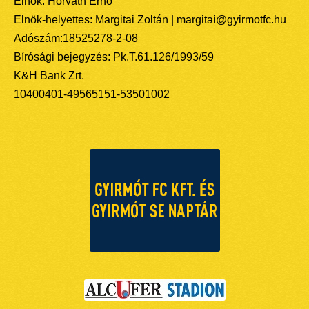
Elnök: Horváth Ernő
Elnök-helyettes: Margitai Zoltán | margitai@gyirmotfc.hu
Adószám:18525278-2-08
Bírósági bejegyzés: Pk.T.61.126/1993/59
K&H Bank Zrt.
10400401-49565151-53501002