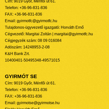
Cím: 9019 Győr, Ménfői út 61.
Telefon: +36-96-831-836
FAX: +36-96-831-836
Email: gyirmotfc@gyirmotfc.hu
Tulajdonos-ügyvezető igazgató: Horváth Ernő
Cégvezető: Margitai Zoltán | margitai@gyirmotfc.hu
Cégjegyzék szám: 08 09 016084
Adószám: 14248953-2-08
K&H Bank Zrt.
10400401-50495348-49571015
GYIRMÓT SE
Cím: 9019 Győr, Ménfői út 61.
Telefon: +36-96-831-836
FAX: +36-96-831-836
Email: gyirmotse@gyirmotse.hu