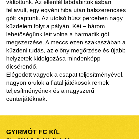
váltottunk. Az ellenfél labdabirtoklásban
feljavult, egy egyéni hiba után balszerencsés
gólt kaptunk. Az utolsó húsz perceben nagy
küzdelem folyt a pályán. Két – három
lehetőségünk lett volna a harmadik gól
megszerzése. A meccs ezen szakaszában a
küzdeni tudás, az előny megőrzése és újabb
helyzetek kidolgozása mindenképp
dicsérendő.
Elégedett vagyok a csapat teljesítményével,
nagyon örülök a fiatal játékosok remek
teljesítményének és a nagyszerű
centerjátéknak
.
GYIRMÓT FC Kft.