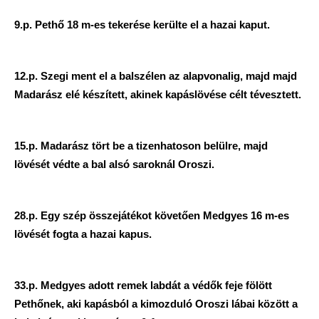
9.p. Pethő 18 m-es tekerése kerülte el a hazai kaput.
12.p. Szegi ment el a balszélen az alapvonalig, majd majd
Madarász elé készített, akinek kapáslövése célt tévesztett.
15.p. Madarász tört be a tizenhatoson belülre, majd
lövését védte a bal alsó saroknál Oroszi.
28.p. Egy szép összejátékot követően Medgyes 16 m-es
lövését fogta a hazai kapus.
33.p. Medgyes adott remek labdát a védők feje fölött
Pethőnek, aki kapásból a kimozduló Oroszi lábai között a