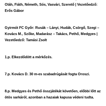
Oláh, Fiáth, Németh, Sós, Vasvári, Szerető | Vezetőedző:
Erős Gábor
Gyirmót FC Győr: Rusák – Lányi, Hudák, Csörgő, Szegi –
Kovács M., Szőke, Madarász – Takács, Pethő, Medgyes |
Vezetőedző: Tamási Zsolt
1.p. Elkezdődött a mérkőzés.
7.p. Kovács D. 30 m-es szabadrúgását fogta Oroszi.
8.p. Medgyes és Pethő összjátékát követően, előbbi lőtt az
ötös sarkáról, azonban a hazaiak kapusa védeni tudta.