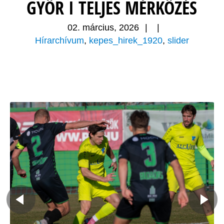
GYŐR I TELJES MÉRKŐZÉS
02. március, 2026
|
|
Hírarchívum
,
kepes_hirek_1920
,
slider