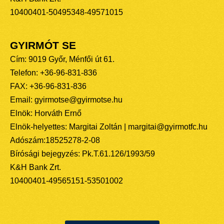
10400401-50495348-49571015
GYIRMÓT SE
Cím: 9019 Győr, Ménfői út 61.
Telefon: +36-96-831-836
FAX: +36-96-831-836
Email: gyirmotse@gyirmotse.hu
Elnök: Horváth Ernő
Elnök-helyettes: Margitai Zoltán | margitai@gyirmotfc.hu
Adószám:18525278-2-08
Bírósági bejegyzés: Pk.T.61.126/1993/59
K&H Bank Zrt.
10400401-49565151-53501002