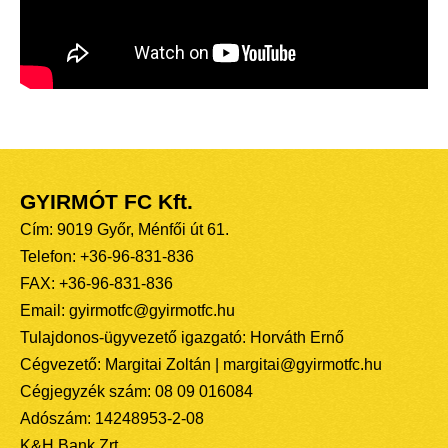
GYIRMÓT FC Kft.
Cím: 9019 Győr, Ménfői út 61.
Telefon: +36-96-831-836
FAX: +36-96-831-836
Email: gyirmotfc@gyirmotfc.hu
Tulajdonos-ügyvezető igazgató: Horváth Ernő
Cégvezető: Margitai Zoltán | margitai@gyirmotfc.hu
Cégjegyzék szám: 08 09 016084
Adószám: 14248953-2-08
K&H Bank Zrt.