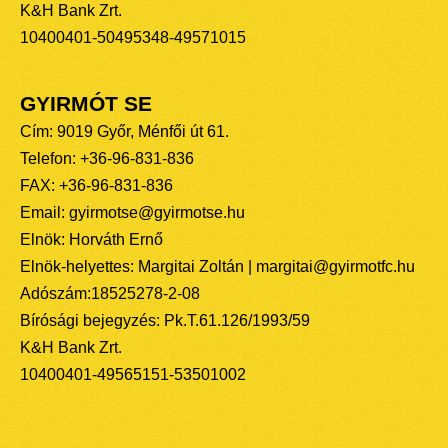
K&H Bank Zrt.
10400401-50495348-49571015
GYIRMÓT SE
Cím: 9019 Győr, Ménfői út 61.
Telefon: +36-96-831-836
FAX: +36-96-831-836
Email: gyirmotse@gyirmotse.hu
Elnök: Horváth Ernő
Elnök-helyettes: Margitai Zoltán | margitai@gyirmotfc.hu
Adószám:18525278-2-08
Bírósági bejegyzés: Pk.T.61.126/1993/59
K&H Bank Zrt.
10400401-49565151-53501002