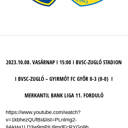
2023.10.08. VASÁRNAP I 15:00 I BVSC-ZUGLÓ STADION
I BVSC-ZUGLÓ – GYIRMÓT FC GYŐR 0-3 (0-0) I
MERKANTIL BANK LIGA 11. FORDULÓ
https://www.youtube.com/watch?
v=1kbhezQUfBI&list=PLnlmg2-
9AkHa1LD3w9mPIU9mdEcRYGp9h