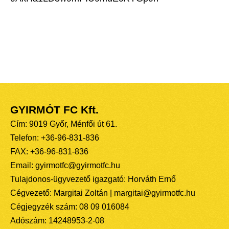
GYIRMÓT FC Kft.
Cím: 9019 Győr, Ménfői út 61.
Telefon: +36-96-831-836
FAX: +36-96-831-836
Email: gyirmotfc@gyirmotfc.hu
Tulajdonos-ügyvezető igazgató: Horváth Ernő
Cégvezető: Margitai Zoltán | margitai@gyirmotfc.hu
Cégjegyzék szám: 08 09 016084
Adószám: 14248953-2-08