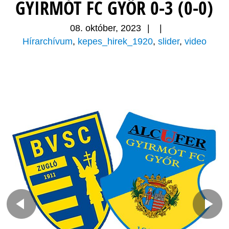
GYIRMÓT FC GYŐR 0-3 (0-0)
08. október, 2023
|
|
Hírarchívum
,
kepes_hirek_1920
,
slider
,
video