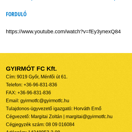
FORDULÓ
https://www.youtube.com/watch?v=fEy3ynexQ84
GYIRMÓT FC Kft.
Cím: 9019 Győr, Ménfői út 61.
Telefon: +36-96-831-836
FAX: +36-96-831-836
Email: gyirmotfc@gyirmotfc.hu
Tulajdonos-ügyvezető igazgató: Horváth Ernő
Cégvezető: Margitai Zoltán | margitai@gyirmotfc.hu
Cégjegyzék szám: 08 09 016084