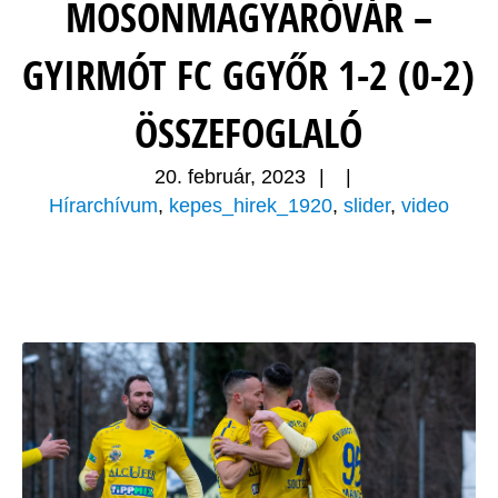
MOSONMAGYARÓVÁR –
GYIRMÓT FC GGYŐR 1-2 (0-2)
ÖSSZEFOGLALÓ
20. február, 2023
|
|
Hírarchívum
,
kepes_hirek_1920
,
slider
,
video