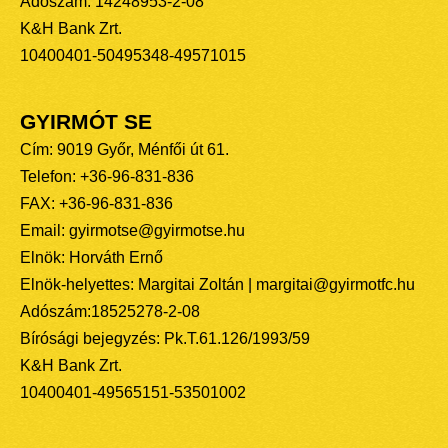
Adószám: 14248953-2-08
K&H Bank Zrt.
10400401-50495348-49571015
GYIRMÓT SE
Cím: 9019 Győr, Ménfői út 61.
Telefon: +36-96-831-836
FAX: +36-96-831-836
Email: gyirmotse@gyirmotse.hu
Elnök: Horváth Ernő
Elnök-helyettes: Margitai Zoltán | margitai@gyirmotfc.hu
Adószám:18525278-2-08
Bírósági bejegyzés: Pk.T.61.126/1993/59
K&H Bank Zrt.
10400401-49565151-53501002