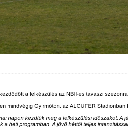
ezdődött a felkészülés az NBII-es tavaszi szezonra
ően mindvégig Gyirmóton, az ALCUFER Stadionban k
ai napon kezdtük meg a felkészülési időszakot. A já
ek a heti programban.
A jövő héttől teljes intenzitássa