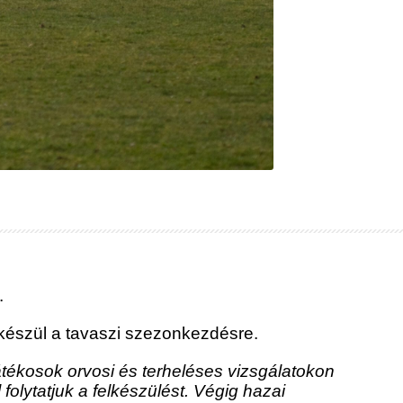
.
észül a tavaszi szezonkezdésre.
tékosok orvosi és terheléses vizsgálatokon
l folytatjuk a felkészülést. Végig hazai