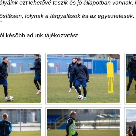
lyáink ezt lehetővé teszik és jó állapotban vannak, il
tésén, folynak a tárgyalások és az egyeztetések. K
”
ól később adunk tájékoztatást.