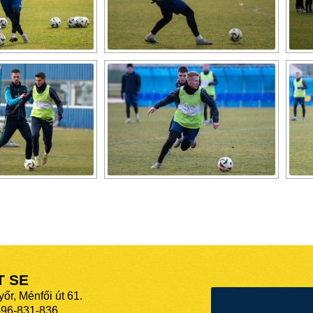
T SE
őr, Ménfői út 61.
-96-831-836