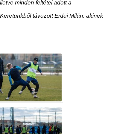
letve minden feltétel adott a
eretünkből távozott Erdei Milán, akinek