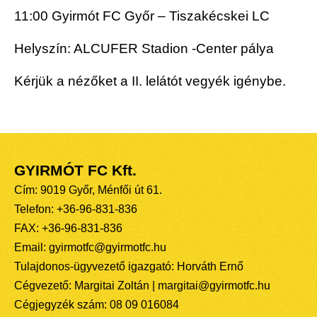
11:00 Gyirmót FC Győr – Tiszakécskei LC
Helyszín: ALCUFER Stadion -Center pálya
Kérjük a nézőket a II. lelátót vegyék igénybe.
GYIRMÓT FC Kft.
Cím: 9019 Győr, Ménfői út 61.
Telefon: +36-96-831-836
FAX: +36-96-831-836
Email: gyirmotfc@gyirmotfc.hu
Tulajdonos-ügyvezető igazgató: Horváth Ernő
Cégvezető: Margitai Zoltán | margitai@gyirmotfc.hu
Cégjegyzék szám: 08 09 016084