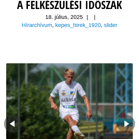
A FELKÉSZÜLÉSI IDŐSZAK
18. július, 2025
|
|
Hírarchívum
,
kepes_hirek_1920
,
slider