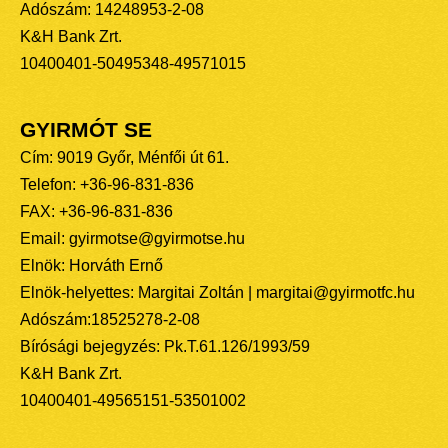
Adószám: 14248953-2-08
K&H Bank Zrt.
10400401-50495348-49571015
GYIRMÓT SE
Cím: 9019 Győr, Ménfői út 61.
Telefon: +36-96-831-836
FAX: +36-96-831-836
Email: gyirmotse@gyirmotse.hu
Elnök: Horváth Ernő
Elnök-helyettes: Margitai Zoltán | margitai@gyirmotfc.hu
Adószám:18525278-2-08
Bírósági bejegyzés: Pk.T.61.126/1993/59
K&H Bank Zrt.
10400401-49565151-53501002