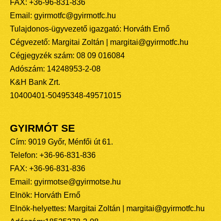
FAX: +36-96-831-836
Email: gyirmotfc@gyirmotfc.hu
Tulajdonos-ügyvezető igazgató: Horváth Ernő
Cégvezető: Margitai Zoltán | margitai@gyirmotfc.hu
Cégjegyzék szám: 08 09 016084
Adószám: 14248953-2-08
K&H Bank Zrt.
10400401-50495348-49571015
GYIRMÓT SE
Cím: 9019 Győr, Ménfői út 61.
Telefon: +36-96-831-836
FAX: +36-96-831-836
Email: gyirmotse@gyirmotse.hu
Elnök: Horváth Ernő
Elnök-helyettes: Margitai Zoltán | margitai@gyirmotfc.hu