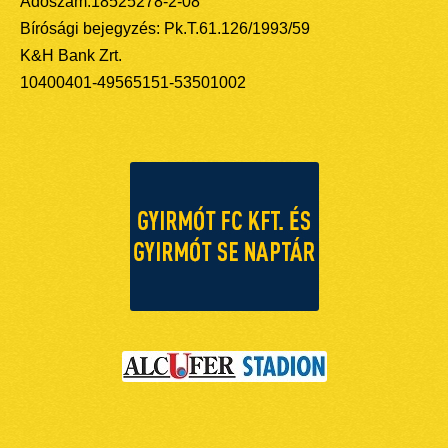
Adószám:18525278-2-08
Bírósági bejegyzés: Pk.T.61.126/1993/59
K&H Bank Zrt.
10400401-49565151-53501002