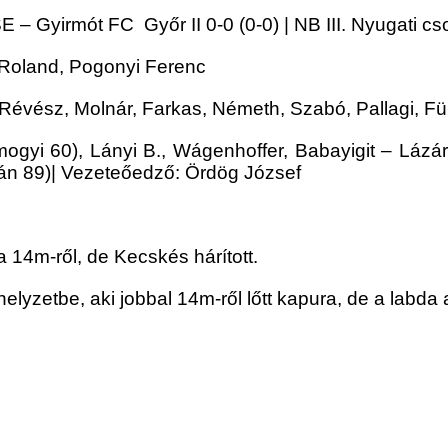
E – Gyirmót FC Győr II 0-0 (0-0) | NB III. Nyugati cso
Roland, Pogonyi Ferenc
, Révész, Molnár, Farkas, Németh, Szabó, Pallagi, Fü
ogyi 60), Lányi B., Wágenhoffer, Babayigit – Lázár 
án 89)| Vezeteőedző: Ördög József
ura 14m-ről, de Kecskés hárított.
yzetbe, aki jobbal 14m-ről lőtt kapura, de a labda a 