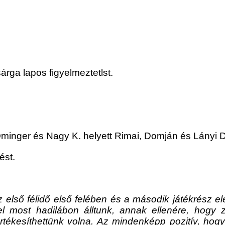
árga lapos figyelmeztetlst.
.
minger és Nagy K. helyett Rimai, Domján és Lányi D
ést.
lső félidő első felében és a második játékrész elej
l most hadilábon álltunk, annak ellenére, hogy z
rtékesíthettünk volna. Az mindenképp pozitív, hog