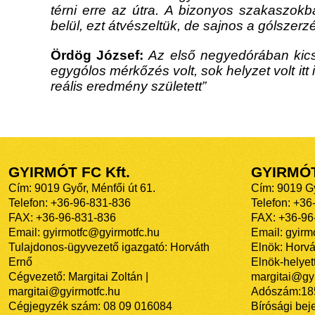
térni erre az útra. A bizonyos szakaszok
belül, ezt átvészeltük, de sajnos a gólszerz
Ördög József:
Az első negyedórában kicsi
egygólos mérkőzés volt, sok helyzet volt itt
reális eredmény született”
GYIRMÓT FC Kft.
GYIRMÓ
Cím: 9019 Győr, Ménfői út 61.
Cím: 9019 Gy
Telefon: +36-96-831-836
Telefon: +36
FAX: +36-96-831-836
FAX: +36-96
Email: gyirmotfc@gyirmotfc.hu
Email: gyir
Tulajdonos-ügyvezető igazgató: Horváth
Elnök: Horvá
Ernő
Elnök-helyett
Cégvezető: Margitai Zoltán |
margitai@gyi
margitai@gyirmotfc.hu
Adószám:18
Cégjegyzék szám: 08 09 016084
Bírósági bej