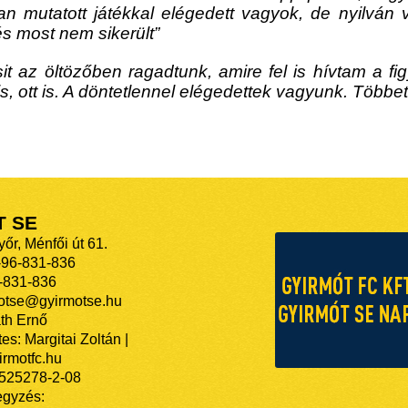
ban mutatott játékkal elégedett vagyok, de nyilv
és most nem sikerült”
t az öltözőben ragadtunk, amire fel is hívtam a fi
 is, ott is. A döntetlennel elégedettek vagyunk. Több
T SE
őr, Ménfői út 61.
-96-831-836
-831-836
motse@gyirmotse.hu
th Ernő
es: Margitai Zoltán |
rmotfc.hu
525278-2-08
egyzés: