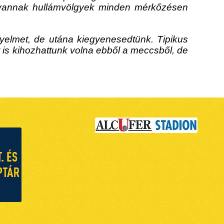
án vannak hullámvölgyek minden mérkőzésen
gyelmet, de utána kiegyenesedtünk. Tipikus
et is kihozhattunk volna ebből a meccsből, de