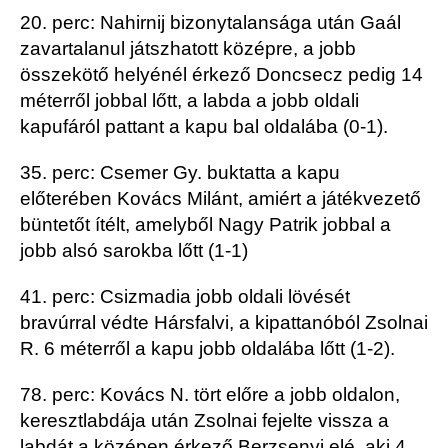
20. perc: Nahirnij bizonytalansága után Gaál
zavartalanul játszhatott középre, a jobb
összekötő helyénél érkező Doncsecz pedig 14
méterről jobbal lőtt, a labda a jobb oldali
kapufáról pattant a kapu bal oldalába (0-1).
35. perc: Csemer Gy. buktatta a kapu
előterében Kovács Milánt, amiért a játékvezető
büntetőt ítélt, amelyből Nagy Patrik jobbal a
jobb alsó sarokba lőtt (1-1)
41. perc: Csizmadia jobb oldali lövését
bravúrral védte Hársfalvi, a kipattanóból Zsolnai
R. 6 méterről a kapu jobb oldalába lőtt (1-2).
78. perc: Kovács N. tört előre a jobb oldalon,
keresztlabdája után Zsolnai fejelte vissza a
labdát a középen érkező Berzsenyi elé, aki 4