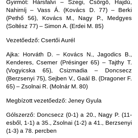
Gyirmót: Hársfalvi – Szegi, Csörgő, Hajdú,
Nahirníj – Vass Á. (Kovács D. 77) – Berki
(Pethő 56), Kovács M., Nagy P., Medgyes
(Soltész 77) – Simon A. (Erdei M. 85)
Vezetőedző: Csertői Aurél
Ajka: Horváth D. – Kovács N., Jagodics B.,
Kenderes, Csemer (Présinger 65) – Tajthy T.
(Vogyicska 65), Csizmadia – Doncsecz
(Berzsenyi 75), Sejben V., Gaál B. (Dragoner F.
65) – Zsolnai R. (Molnár M. 80)
Megbízott vezetőedző: Jeney Gyula
Gólszerző: Doncsecz (0-1) a 20., Nagy P. (11-
esből, 1-1) a 35., Zsolnai (1-2) a 41., Berzsenyi
(1-3) a 78. percben