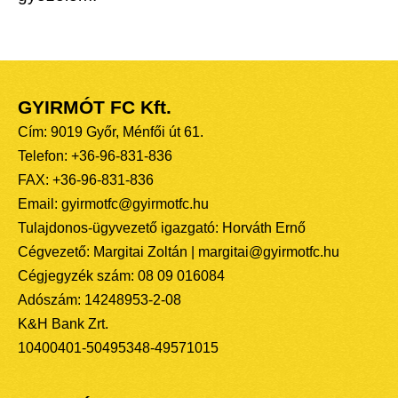
GYIRMÓT FC Kft.
Cím: 9019 Győr, Ménfői út 61.
Telefon: +36-96-831-836
FAX: +36-96-831-836
Email: gyirmotfc@gyirmotfc.hu
Tulajdonos-ügyvezető igazgató: Horváth Ernő
Cégvezető: Margitai Zoltán | margitai@gyirmotfc.hu
Cégjegyzék szám: 08 09 016084
Adószám: 14248953-2-08
K&H Bank Zrt.
10400401-50495348-49571015