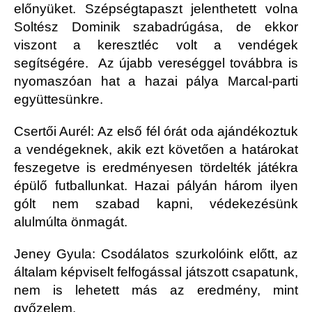
előnyüket. Szépségtapaszt jelenthetett volna
Soltész Dominik szabadrúgása, de ekkor
viszont a keresztléc volt a vendégek
segítségére. Az újabb vereséggel továbbra is
nyomaszóan hat a hazai pálya Marcal-parti
együttesünkre.
Csertői Aurél: Az első fél órát oda ajándékoztuk
a vendégeknek, akik ezt követően a határokat
feszegetve is eredményesen tördelték játékra
épülő futballunkat. Hazai pályán három ilyen
gólt nem szabad kapni, védekezésünk
alulmúlta önmagát.
Jeney Gyula: Csodálatos szurkolóink előtt, az
általam képviselt felfogással játszott csapatunk,
nem is lehetett más az eredmény, mint
győzelem.