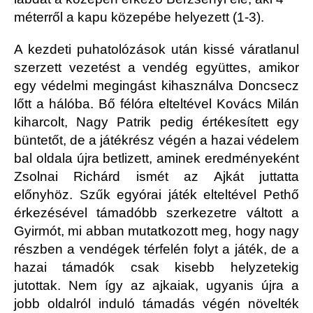
méterről a kapu közepébe helyezett (1-3).
A kezdeti puhatolózások után kissé váratlanul
szerzett vezetést a vendég együttes, amikor
egy védelmi megingást kihasználva Doncsecz
lőtt a hálóba. Bő félóra elteltével Kovács Milán
kiharcolt, Nagy Patrik pedig értékesített egy
büntetőt, de a játékrész végén a hazai védelem
bal oldala újra betlizett, aminek eredményeként
Zsolnai Richárd ismét az Ajkát juttatta
előnyhöz. Szűk egyórai játék elteltével Pethő
érkezésével támadóbb szerkezetre váltott a
Gyirmót, mi abban mutatkozott meg, hogy nagy
részben a vendégek térfelén folyt a játék, de a
hazai támadók csak kisebb helyzetekig
jutottak. Nem így az ajkaiak, ugyanis újra a
jobb oldalról induló támadás végén növelték