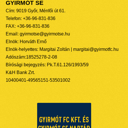
GYIRMÓT SE
Cím: 9019 Győr, Ménfői út 61.
Telefon: +36-96-831-836
FAX: +36-96-831-836
Email: gyirmotse@gyirmotse.hu
Elnök: Horváth Ernő
Elnök-helyettes: Margitai Zoltán | margitai@gyirmotfc.hu
Adószám:18525278-2-08
Bírósági bejegyzés: Pk.T.61.126/1993/59
K&H Bank Zrt.
10400401-49565151-53501002