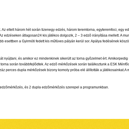
. Az eltelt három hét során tizenegy edzés, három teremtorna, egyteremfoci, egy
. Az edzéseken átlagosan24 kis játékos dolgozik, 2 – 3 edzõ irányítása mellett. A
több esettben a Gyirmóti fedett kis mûfüves pályán kerül sor. Apálya fedésének kö
nyújtani, és amikor ez mindenkinek sikerült az torna gyõzelmet ért. Amikorpedig n
õk a torna során továbbfejlõdtek. Az edzõ mérkõzések során találkoztunk a ESK Mé
z perces dupla mérkõzések bizony komoly próba elé állították a játékosainkat.A 
 3 edzõmérkõzés, és 2 dupla edzõmérkõzés szerepel a programunkban.