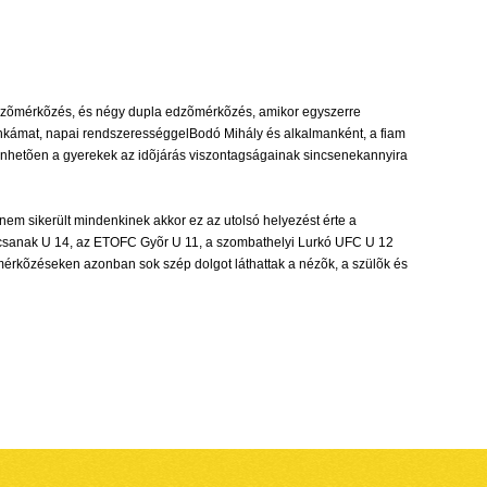
 edzõmérkõzés, és négy dupla edzõmérkõzés, amikor egyszerre
 munkámat, napai rendszerességgelBodó Mihály és alkalmanként, a fiam
szönhetõen a gyerekek az idõjárás viszontagságainak sincsenekannyira
em sikerült mindenkinek akkor ez az utolsó helyezést érte a
nfõcsanak U 14, az ETOFC Gyõr U 11, a szombathelyi Lurkó UFC U 12
mérkõzéseken azonban sok szép dolgot láthattak a nézõk, a szülõk és