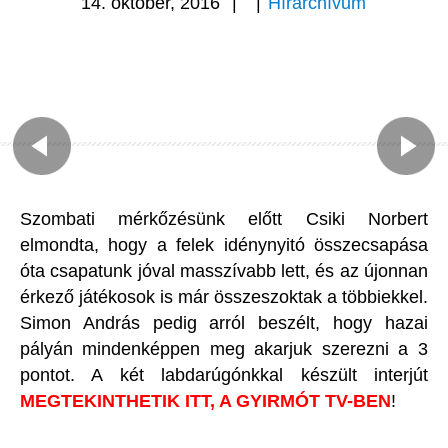
14. október, 2016
|
|
Hírarchívum
Szombati mérkőzésünk előtt Csiki Norbert
elmondta, hogy a felek idénynyitó összecsapása
óta csapatunk jóval masszívabb lett, és az újonnan
érkező játékosok is már összeszoktak a többiekkel.
Simon András pedig arról beszélt, hogy hazai
pályán mindenképpen meg akarjuk szerezni a 3
pontot. A két labdarúgónkkal készült interjút
MEGTEKINTHETIK ITT, A GYIRMÓT TV-BEN
!