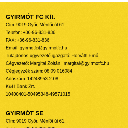
GYIRMÓT FC Kft.
Cím: 9019 Győr, Ménfői út 61.
Telefon: +36-96-831-836
FAX: +36-96-831-836
Email: gyirmotfc@gyirmotfc.hu
Tulajdonos-ügyvezető igazgató: Horváth Ernő
Cégvezető: Margitai Zoltán | margitai@gyirmotfc.hu
Cégjegyzék szám: 08 09 016084
Adószám: 14248953-2-08
K&H Bank Zrt.
10400401-50495348-49571015
GYIRMÓT SE
Cím: 9019 Győr, Ménfői út 61.