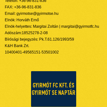
Telefon: +36-96-831-836
FAX: +36-96-831-836
Email: gyirmotse@gyirmotse.hu
Elnök: Horváth Ernő
Elnök-helyettes: Margitai Zoltán | margitai@gyirmotfc.hu
Adószám:18525278-2-08
Bírósági bejegyzés: Pk.T.61.126/1993/59
K&H Bank Zrt.
10400401-49565151-53501002