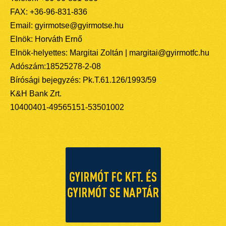
FAX: +36-96-831-836
Email: gyirmotse@gyirmotse.hu
Elnök: Horváth Ernő
Elnök-helyettes: Margitai Zoltán | margitai@gyirmotfc.hu
Adószám:18525278-2-08
Bírósági bejegyzés: Pk.T.61.126/1993/59
K&H Bank Zrt.
10400401-49565151-53501002