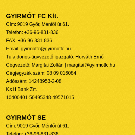
GYIRMÓT FC Kft.
Cím: 9019 Győr, Ménfői út 61.
Telefon: +36-96-831-836
FAX: +36-96-831-836
Email: gyirmotfc@gyirmotfc.hu
Tulajdonos-ügyvezető igazgató: Horváth Ernő
Cégvezető: Margitai Zoltán | margitai@gyirmotfc.hu
Cégjegyzék szám: 08 09 016084
Adószám: 14248953-2-08
K&H Bank Zrt.
10400401-50495348-49571015
GYIRMÓT SE
Cím: 9019 Győr, Ménfői út 61.
Telefon: +36-96-831-836