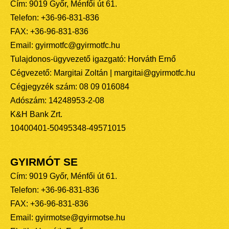
Cím: 9019 Győr, Ménfői út 61.
Telefon: +36-96-831-836
FAX: +36-96-831-836
Email: gyirmotfc@gyirmotfc.hu
Tulajdonos-ügyvezető igazgató: Horváth Ernő
Cégvezető: Margitai Zoltán | margitai@gyirmotfc.hu
Cégjegyzék szám: 08 09 016084
Adószám: 14248953-2-08
K&H Bank Zrt.
10400401-50495348-49571015
GYIRMÓT SE
Cím: 9019 Győr, Ménfői út 61.
Telefon: +36-96-831-836
FAX: +36-96-831-836
Email: gyirmotse@gyirmotse.hu