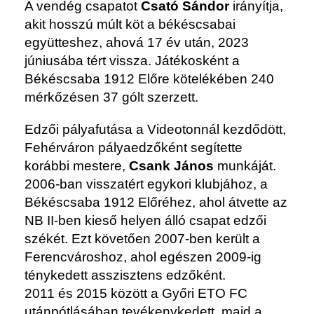
A vendég csapatot
Csató Sándor
irányítja,
akit hosszú múlt köt a békéscsabai
együtteshez, ahová 17 év után, 2023
júniusába tért vissza. Játékosként a
Békéscsaba 1912 Előre kötelékében 240
mérkőzésen 37 gólt szerzett.
Edzői pályafutása a Videotonnál kezdődött,
Fehérváron pályaedzőként segítette
korábbi mestere,
Csank János
munkáját.
2006-ban visszatért egykori klubjához, a
Békéscsaba 1912 Előréhez, ahol átvette az
NB II-ben kieső helyen álló csapat edzői
székét. Ezt követően 2007-ben került a
Ferencvároshoz, ahol egészen 2009-ig
ténykedett asszisztens edzőként.
2011 és 2015 között a Győri ETO FC
utánpótlásában tevékenykedett, majd a