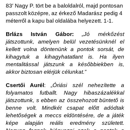
83′ Nagy P. tört be a baloldalról, majd pontosan
passzolt középre, az érkező Madarász pedig 4
méterről a kapu bal oldalába helyezett. 1-1.
Brlázs István Gábor:
„Jó mérkőzést
játszottunk, amelyen belül vezetésünknél el
kellett volna döntenünk a pontok sorsát, de
kihagytuk a kihagyhatatlant is. Ha ilyen
mentalitással játszunk a későbbiekben is,
akkor biztosan elérjük célunkat.”
Csertői Aurél
:
„Óriási szél nehezítette a
folyamatos futballt. Nagy hibaszázalékkal
játszottunk, s ebben az összehozott büntető is
benne volt. Mindkét csapat előtt adódtak
lehetőségek a meccs eldöntésére, de a játék
képe alapján reális eredmény született.