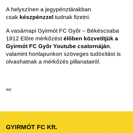
A helyszínen a jegypénztárakban
csak
készpénzzel
tudnak fizetni.
A vasárnapi Gyirmót FC Győr – Békéscsaba
1912 Előre mérkőzést
élőben közvetítjük a
Gyirmót FC Győr Youtube csatornáján
,
valamint honlapunkon szöveges tudósítást is
olvashatnak a mérkőzés pillanatairól.
IMZ
GYIRMÓT FC Kft.