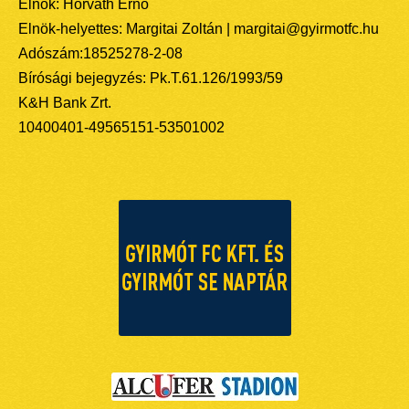
Elnök: Horváth Ernő
Elnök-helyettes: Margitai Zoltán | margitai@gyirmotfc.hu
Adószám:18525278-2-08
Bírósági bejegyzés: Pk.T.61.126/1993/59
K&H Bank Zrt.
10400401-49565151-53501002