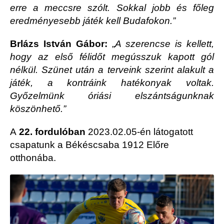
erre a meccsre szólt. Sokkal jobb és főleg
eredményesebb játék kell Budafokon.”
Brlázs István Gábor:
„
A szerencse is kellett,
hogy az első félidőt megússzuk kapott gól
nélkül. Szünet után a terveink szerint alakult a
játék, a kontráink hatékonyak voltak.
Győzelmünk óriási elszántságunknak
köszönhető.”
A
22. fordulóban
2023.02.05-én látogatott
csapatunk a Békéscsaba 1912 Előre
otthonába.