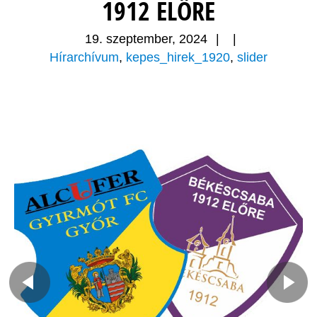
1912 ELŐRE
19. szeptember, 2024
|
|
Hírarchívum
,
kepes_hirek_1920
,
slider