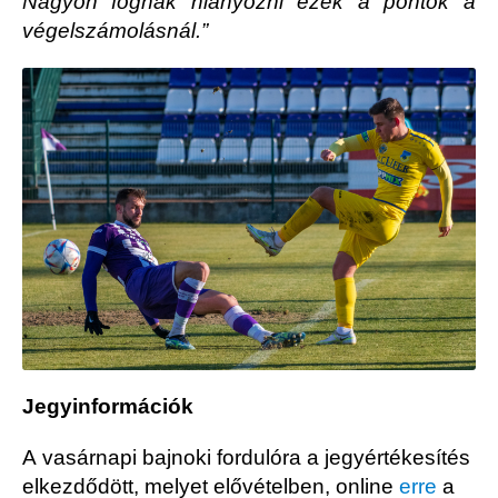
Nagyon fognak hiányozni ezek a pontok a
végelszámolásnál.”
Jegyinformációk
A vasárnapi bajnoki fordulóra a jegyértékesítés
elkezdődött, melyet elővételben, online
erre
a