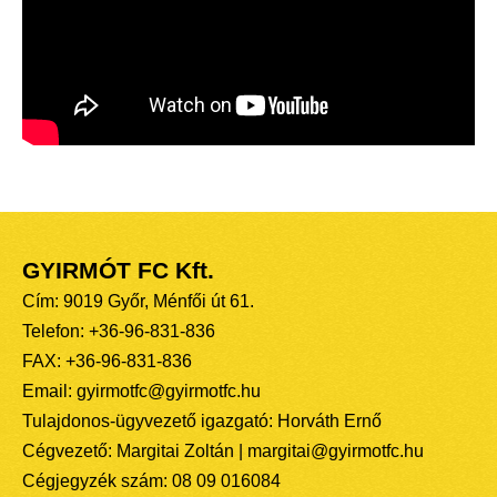
GYIRMÓT FC Kft.
Cím: 9019 Győr, Ménfői út 61.
Telefon: +36-96-831-836
FAX: +36-96-831-836
Email: gyirmotfc@gyirmotfc.hu
Tulajdonos-ügyvezető igazgató: Horváth Ernő
Cégvezető: Margitai Zoltán | margitai@gyirmotfc.hu
Cégjegyzék szám: 08 09 016084