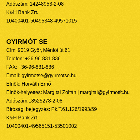
Adószám: 14248953-2-08
K&H Bank Zrt.
10400401-50495348-49571015
GYIRMÓT SE
Cím: 9019 Győr, Ménfői út 61.
Telefon: +36-96-831-836
FAX: +36-96-831-836
Email: gyirmotse@gyirmotse.hu
Elnök: Horváth Ernő
Elnök-helyettes: Margitai Zoltán | margitai@gyirmotfc.hu
Adószám:18525278-2-08
Bírósági bejegyzés: Pk.T.61.126/1993/59
K&H Bank Zrt.
10400401-49565151-53501002