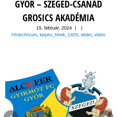
GYŐR – SZEGED-CSANÁD
GROSICS AKADÉMIA
15. február, 2024
|
|
Hírarchívum
,
kepes_hirek_1920
,
slider
,
video