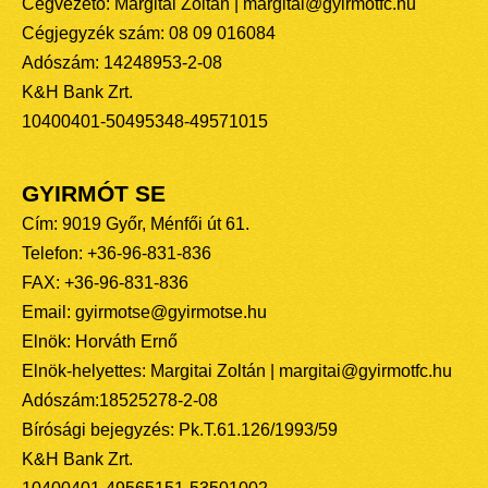
Cégvezető: Margitai Zoltán | margitai@gyirmotfc.hu
Cégjegyzék szám: 08 09 016084
Adószám: 14248953-2-08
K&H Bank Zrt.
10400401-50495348-49571015
GYIRMÓT SE
Cím: 9019 Győr, Ménfői út 61.
Telefon: +36-96-831-836
FAX: +36-96-831-836
Email: gyirmotse@gyirmotse.hu
Elnök: Horváth Ernő
Elnök-helyettes: Margitai Zoltán | margitai@gyirmotfc.hu
Adószám:18525278-2-08
Bírósági bejegyzés: Pk.T.61.126/1993/59
K&H Bank Zrt.