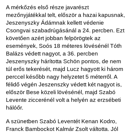
A mérkőzés első része javarészt
mezőnyjátékkal telt, először a hazai kapusnak,
Jeszenyszky Ádámnak kellett védenie
Csongvai szabadrúgásánál a 24. percben. Ezt
követően azért jobban felpörögtek az
események, Soós 18 méteres lövésénél Tóth
Balázs védett nagyot, a 36. percben
Jeszenyszky hárította Schön pontos, de nem
túl erős tekerését, majd Lucz hagyott ki három
perccel később nagy helyzetet 5 méterről. A
félidő végén Jeszenszky védett két nagyot is,
először Bese közeli lövésénél, majd Szabó
Levente ziccerénél volt a helyén az erzsébeti
hálóőr.
A szünetben Szabó Leventét Kenan Kodro,
Franck Bambockot Kalmár Zsolt váltotta. Jól