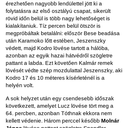
érezhetően nagyobb lendülettel jött ki a
folytatásra az első osztályú csapat, sikerült
rövid időn belül is több nagy lehetőséget is
kialakítaniuk. Tíz percen belül ötször is
megpróbáltak betalálni: először Bese beadása
után Karamoko lőtt estében, Jeszenszky
védett, majd Kodro lövése tartott a hálóba,
azonban az egyik hazai hátvédről szögletre
pattant a labda. Ezt követően Kalmár remek
lövését védte szép mozdulattal Jeszenszky, aki
Kodro 17 és 10 méteres kísérleténél is a
helyén volt.
A sok helyzet után egy csendesebb időszak
következett, amelyet Lucz lövése tört meg a
64. percben, azonban Tóthnak ekkora nem
kellett védenie. Három perccel később
Molnár