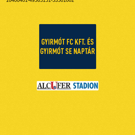
10400401-49565151-53501002