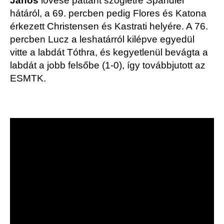
János
lövése pattant szögletre Spandler
hátáról, a 69. percben pedig Flores és Katona
érkezett Christensen és Kastrati helyére. A 76.
percben Lucz a leshatárról kilépve egyedül
vitte a labdát Tóthra, és kegyetlenül bevágta a
labdát a jobb felsőbe (1-0), így továbbjutott az
ESMTK.