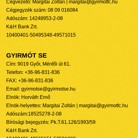
Cégvezető: Margitai Zoltán | margitai@gyirmotfc.hu
Cégjegyzék szám: 08 09 016084
Adószám: 14248953-2-08
K&H Bank Zrt.
10400401-50495348-49571015
GYIRMÓT SE
Cím: 9019 Győr, Ménfői út 61.
Telefon: +36-96-831-836
FAX: +36-96-831-836
Email: gyirmotse@gyirmotse.hu
Elnök: Horváth Ernő
Elnök-helyettes: Margitai Zoltán | margitai@gyirmotfc.hu
Adószám:18525278-2-08
Bírósági bejegyzés: Pk.T.61.126/1993/59
K&H Bank Zrt.