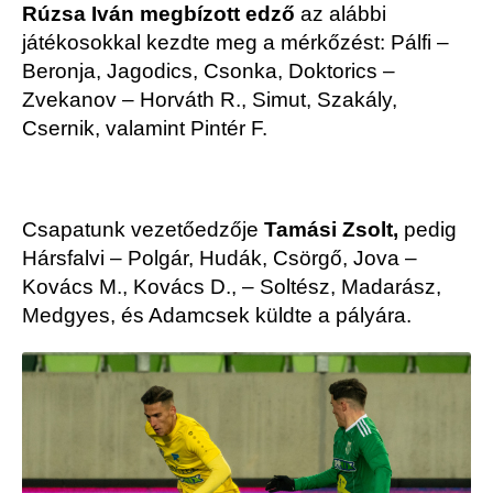
Rúzsa Iván
megbízott edző
az alábbi
játékosokkal kezdte meg a mérkőzést: Pálfi –
Beronja, Jagodics, Csonka, Doktorics –
Zvekanov – Horváth R., Simut, Szakály,
Csernik, valamint Pintér F.
Csapatunk vezetőedzője
Tamási Zsolt,
pedig
Hársfalvi – Polgár, Hudák, Csörgő, Jova –
Kovács M., Kovács D., – Soltész, Madarász,
Medgyes, és Adamcsek küldte a pályára.