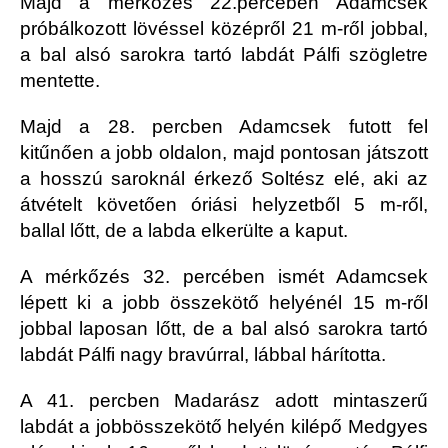
Majd a mérkőzés 22.percében Adamcsek
próbálkozott lövéssel középről 21 m-ről jobbal,
a bal alsó sarokra tartó labdát Pálfi szögletre
mentette.
Majd a 28. percben Adamcsek futott fel
kitűnően a jobb oldalon, majd pontosan játszott
a hosszú saroknál érkező Soltész elé, aki az
átvételt követően óriási helyzetből 5 m-ről,
ballal lőtt, de a labda elkerülte a kaput.
A mérkőzés 32. percében ismét Adamcsek
lépett ki a jobb összekötő helyénél 15 m-ről
jobbal laposan lőtt, de a bal alsó sarokra tartó
labdát Pálfi nagy bravúrral, lábbal hárította.
A 41. percben Madarász adott mintaszerű
labdát a jobbösszekötő helyén kilépő Medgyes