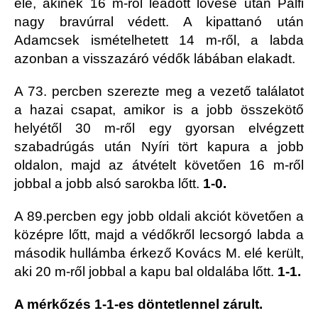
elé, akinek 16 m-ről leadott lövése után Pálfi
nagy bravúrral védett. A kipattanó után
Adamcsek ismételhetett 14 m-ről, a labda
azonban a visszazáró védők lábában elakadt.
A 73. percben szerezte meg a vezető találatot
a hazai csapat, amikor is a jobb összekötő
helyétől 30 m-ről egy gyorsan elvégzett
szabadrúgás után Nyíri tört kapura a jobb
oldalon, majd az átvételt követően 16 m-ről
jobbal a jobb alsó sarokba lőtt.
1-0.
A 89.percben egy jobb oldali akciót követően a
középre lőtt, majd a védőkről lecsorgó labda a
második hullámba érkező Kovács M. elé került,
aki 20 m-ről jobbal a kapu bal oldalába lőtt.
1-1.
A mérkőzés 1-1-es döntetlennel zárult.