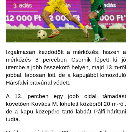
Izgalmasan kezdődött a mérkőzés, hiszen a
mérkőzés 8 percében Csernik lépett ki jó
ütembe a jobb összekötő helyén, majd 13 m-ről
jobbal, laposan lőtt, de a kapujából kimozduló
Hársfalvi bravúrral védett.
A 13. percben egy jobb oldali támadást
követően Kovács M. lőhetett középről 20 m-ről,
de a kapu közepére tartó labdát Pálfi hárítani
tudta.