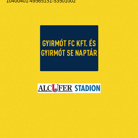
10400401-49565151-53501002