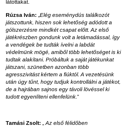
látottakat.
Rúzsa Iván:
„
Elég eseménydús találkozót
játszottunk, hiszen sok lehetőség adódott a
gólszerzésre mindkét csapat előtt. Az első
játékrészben gondunk volt a letámadással, így
a vendégek be tudták ívelni a labdát
védelmünk mögé, amiből több lehetőséget is ki
tudtak alakítani. Próbáltuk a saját játékunkat
játszani, szünetben azonban több
agresszivitást kértem a fiúktól. A vezetésünk
után úgy tűnt, hogy tudjuk kontrollálni a játékot,
de a hajrában sajnos egy távoli lövéssel ki
tudott egyenlíteni ellenfelünk.
”
Tamási Zsolt:
„
Az első félidőben