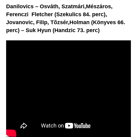
Danilovics – Osváth, Szatmári,Mészáros,
Ferenczi  Fletcher (Szekulics 84. perc),
Jovanovic, Filip, Tõzsér,Holman (Könyves 66.
perc) – Suk Hyun (Handzic 73. perc)