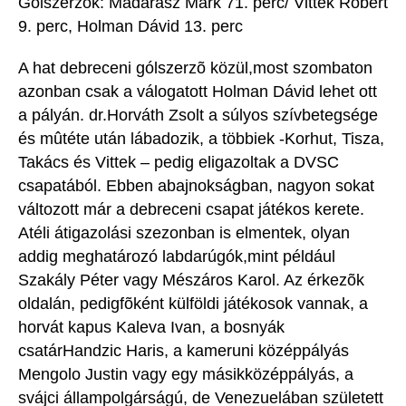
Gólszerzõk: Madarász Márk 71. perc/ Vittek Robert
9. perc, Holman Dávid 13. perc
A hat debreceni gólszerzõ közül,most szombaton
azonban csak a válogatott Holman Dávid lehet ott
a pályán. dr.Horváth Zsolt a súlyos szívbetegsége
és mûtéte után lábadozik, a többiek -Korhut, Tisza,
Takács és Vittek – pedig eligazoltak a DVSC
csapatából. Ebben abajnokságban, nagyon sokat
változott már a debreceni csapat játékos kerete.
Atéli átigazolási szezonban is elmentek, olyan
addig meghatározó labdarúgók,mint például
Szakály Péter vagy Mészáros Karol. Az érkezõk
oldalán, pedigfõként külföldi játékosok vannak, a
horvát kapus Kaleva Ivan, a bosnyák
csatárHandzic Haris, a kameruni középpályás
Mengolo Justin vagy egy másikközéppályás, a
svájci állampolgárságú, de Venezuelában született