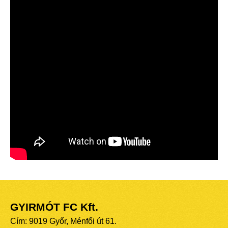
GYIRMÓT FC Kft.
Cím: 9019 Győr, Ménfői út 61.