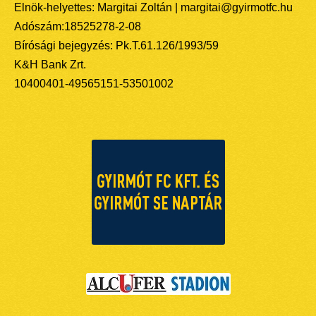
Elnök-helyettes: Margitai Zoltán | margitai@gyirmotfc.hu
Adószám:18525278-2-08
Bírósági bejegyzés: Pk.T.61.126/1993/59
K&H Bank Zrt.
10400401-49565151-53501002