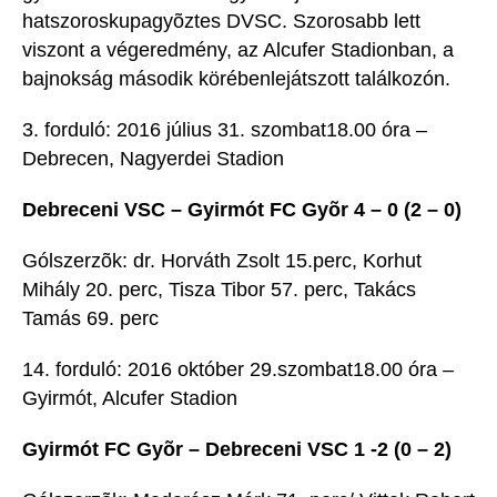
hatszoroskupagyõztes DVSC. Szorosabb lett
viszont a végeredmény, az Alcufer Stadionban, a
bajnokság második körébenlejátszott találkozón.
3. forduló: 2016 július 31. szombat18.00 óra –
Debrecen, Nagyerdei Stadion
Debreceni VSC – Gyirmót FC Gyõr 4 – 0 (2 – 0)
Gólszerzõk: dr. Horváth Zsolt 15.perc, Korhut
Mihály 20. perc, Tisza Tibor 57. perc, Takács
Tamás 69. perc
14. forduló: 2016 október 29.szombat18.00 óra –
Gyirmót, Alcufer Stadion
Gyirmót FC Gyõr – Debreceni VSC 1 -2 (0 – 2)