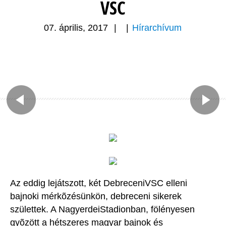
VSC
07. április, 2017
|
|
Hírarchívum
Az eddig lejátszott, két DebreceniVSC elleni
bajnoki mérkõzésünkön, debreceni sikerek
születtek. A NagyerdeiStadionban, fölényesen
gyõzött a hétszeres magyar bajnok és