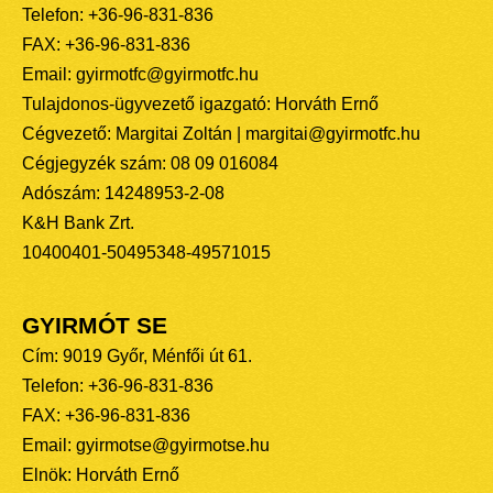
Telefon: +36-96-831-836
FAX: +36-96-831-836
Email: gyirmotfc@gyirmotfc.hu
Tulajdonos-ügyvezető igazgató: Horváth Ernő
Cégvezető: Margitai Zoltán | margitai@gyirmotfc.hu
Cégjegyzék szám: 08 09 016084
Adószám: 14248953-2-08
K&H Bank Zrt.
10400401-50495348-49571015
GYIRMÓT SE
Cím: 9019 Győr, Ménfői út 61.
Telefon: +36-96-831-836
FAX: +36-96-831-836
Email: gyirmotse@gyirmotse.hu
Elnök: Horváth Ernő