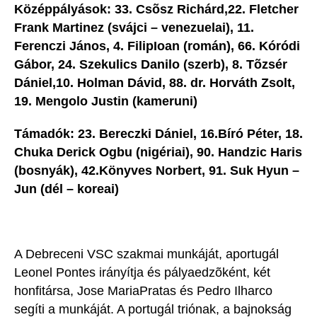
Középpályások: 33. Csõsz Richárd,22. Fletcher
Frank Martinez (svájci – venezuelai), 11.
Ferenczi János, 4. FilipIoan (román), 66. Kóródi
Gábor, 24. Szekulics Danilo (szerb), 8. Tõzsér
Dániel,10. Holman Dávid, 88. dr. Horváth Zsolt,
19. Mengolo Justin (kameruni)
Támadók: 23. Bereczki Dániel, 16.Bíró Péter, 18.
Chuka Derick Ogbu (nigériai), 90. Handzic Haris
(bosnyák), 42.Könyves Norbert, 91. Suk Hyun –
Jun (dél – koreai)
A Debreceni VSC szakmai munkáját, aportugál
Leonel Pontes irányítja és pályaedzõként, két
honfitársa, Jose MariaPratas és Pedro Ilharco
segíti a munkáját. A portugál triónak, a bajnokság