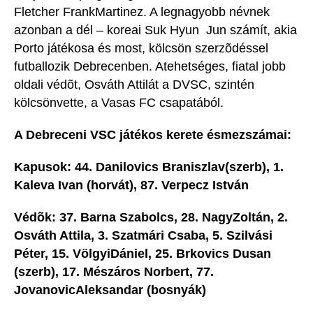
Fletcher FrankMartinez. A legnagyobb névnek
azonban a dél – koreai Suk Hyun  Jun számít, akia
Porto játékosa és most, kölcsön szerzõdéssel
futballozik Debrecenben. Atehetséges, fiatal jobb
oldali védõt, Osváth Attilát a DVSC, szintén
kölcsönvette, a Vasas FC csapatából.
A Debreceni VSC játékos kerete ésmezszámai:
Kapusok: 44. Danilovics Braniszlav(szerb), 1.
Kaleva Ivan (horvát), 87. Verpecz István
Védõk: 37. Barna Szabolcs, 28. NagyZoltán, 2.
Osváth Attila, 3. Szatmári Csaba, 5. Szilvási
Péter, 15. VölgyiDániel, 25. Brkovics Dusan
(szerb), 17. Mészáros Norbert, 77.
JovanovicAleksandar (bosnyák)