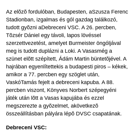
Az elõzõ fordulóban, Budapesten, aSzusza Ferenc
Stadionban, izgalmas és gól gazdag találkozó,
tudott gyõzni aDebreceni VSC. A 26. percben,
Tõzsér Dániel egy távoli, lapos lövéssel
szerzettvezetést, amelyet Burmeister öngóljával
meg is tudott duplázni a Loki. A Vasasmég a
szünet elõtt szépített, Ádám Martin büntetõjével. A
hajrában egyenlítettekis a budapesti piros – kékek,
amikor a 77. percben egy szöglet után,
VaskóTamás fejelt a debreceni kapuba. A 88.
percben viszont, Könyves Norbert szépegyéni
játék után lõtt a Vasas kapujába és ezzel
megszerezte a gyõzelmet, akövetkezõ
összeállításban pályára lépõ DVSC csapatának.
Debreceni VSC: