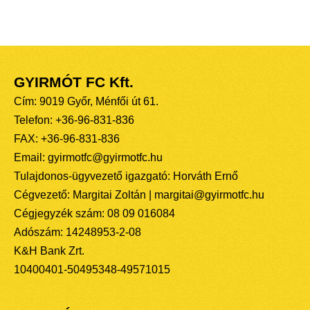
GYIRMÓT FC Kft.
Cím: 9019 Győr, Ménfői út 61.
Telefon: +36-96-831-836
FAX: +36-96-831-836
Email: gyirmotfc@gyirmotfc.hu
Tulajdonos-ügyvezető igazgató: Horváth Ernő
Cégvezető: Margitai Zoltán | margitai@gyirmotfc.hu
Cégjegyzék szám: 08 09 016084
Adószám: 14248953-2-08
K&H Bank Zrt.
10400401-50495348-49571015