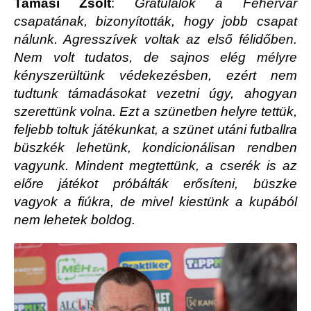
Tamási Zsolt
:
Gratulálok a Fehérvár
csapatának, bizonyították, hogy jobb csapat
nálunk. Agresszívek voltak az első félidőben.
Nem volt tudatos, de sajnos elég mélyre
kényszerültünk védekezésben, ezért nem
tudtunk támadásokat vezetni úgy, ahogyan
szerettünk volna. Ezt a szünetben helyre tettük,
feljebb toltuk játékunkat, a szünet utáni futballra
büszkék lehetünk, kondicionálisan rendben
vagyunk. Mindent megtettünk, a cserék is az
előre játékot próbálták erősíteni, büszke
vagyok a fiúkra, de mivel kiestünk a kupából
nem lehetek boldog.