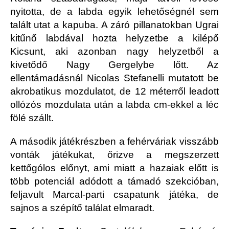
nyitotta, de a labda egyik lehetőségnél sem
talált utat a kapuba. A záró pillanatokban Ugrai
kitűnő labdával hozta helyzetbe a kilépő
Kicsunt, aki azonban nagy helyzetből a
kivetődő Nagy Gergelybe lőtt. Az
ellentámadásnál Nicolas Stefanelli mutatott be
akrobatikus mozdulatot, de 12 méterről leadott
ollózós mozdulata után a labda cm-ekkel a léc
fölé szállt.
A második játékrészben a fehérváriak visszább
vonták játékukat, őrizve a megszerzett
kettőgólos előnyt, ami miatt a hazaiak előtt is
több potenciál adódott a támadó szekcióban,
feljavult Marcal-parti csapatunk játéka, de
sajnos a szépítő találat elmaradt.