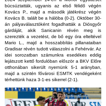
búcsúztatták, ugyanis az első félidő végén
Kovács P., majd a második játékrész végén
Kovács B. talált be a hálóba (0-2). Október 30-
án pályaválasztóként fogadhatták a Diósgyőr
gárdáját, akik Sanicanin révén meg is
szerezték a vezetést, de bő egy óra elteltével
Mario L., majd a hosszabbítás pillanataiban
Gradisar révén tudott válaszolni a Fehérvár. Az
idei sorozatban számunkra esedékes eddig
lejátszott kettő fordulóban először a BKV Előre
otthonában sikerült nyernünk 5-1 arányban,
majd a szintén fővárosi ESMTK vendégeként
térhettünk haza 3-1-es sikerrel (2-1).