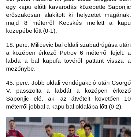
egy kapu előtti kavarodás közepette Saponjic
erőszakosan alakított ki helyzetet magának,
majd 8 méterről Kecskés mellett a kapu
közepébe lőtt (0-1).
18. perc: Milicevic bal oldali szabadrúgása után
a középen érkező Petrov 6 méterről fejelt, a
labda a bal kapufa tövéről pattant vissza a
mezőnybe.
45. perc: Jobb oldali vendégakció után Csörgő
V. passzolta a labdát a középen érkező
Saponjic elé, aki az átvételt követően 10
méterről jobbal a kapu bal oldalába lőtt (0-2).