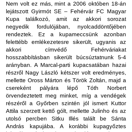
Nem volt ez más, mint a 2006 októben 18-án
lejátszott Gyirmót SE – Fehérvár FC Magyar
Kupa találkozó, amit az akkori sorozat
negyedik fordulójában, nyolcaddöntőjében
rendeztek. Ez a kupameccsünk azonban
felettébb emlékezetesre sikerült, ugyanis az
akkori címvédő Fehérváriakat
hosszabbításban sikerült búcsúztatnunk 5-4
arányban. A Marcal-parti kupacsatában hazai
részről Nagy László kétszer volt eredményes,
mellette Oross Márton és Török Zoltán, majd a
csereként pályára lépő Tóth Norbert
örvendeztetett meg minket, míg a vendégek
részéről a Győrben szintén jól ismert Kuttor
Attila szerzett kettő gólt, mellette Julinho és az
utolsó percben Sitku Illés talált be Sánta
András kapujába. A korábbi kupagyőztes