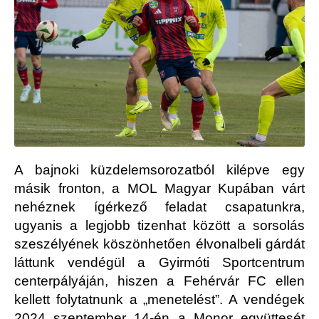
A bajnoki küzdelemsorozatból kilépve egy
másik fronton, a MOL Magyar Kupában várt
nehéznek ígérkező feladat csapatunkra,
ugyanis a legjobb tizenhat között a sorsolás
szeszélyének köszönhetően élvonalbeli gárdát
láttunk vendégül a Gyirmóti Sportcentrum
centerpályáján, hiszen a Fehérvár FC ellen
kellett folytatnunk a „menetelést”. A vendégek
2024 szeptember 14-én a Monor együttesét