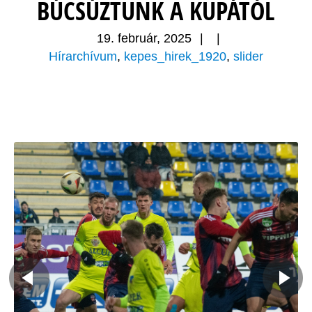
BÚCSÚZTUNK A KUPÁTÓL
19. február, 2025
|
|
Hírarchívum
,
kepes_hirek_1920
,
slider