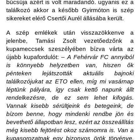
búcsúja azért is volt maradandó. ugyanis ez a
találkozó akkor a később Gyirmóton is szép
sikereket elérő Csertői Aurél állásába került.
A szép emlékek után visszazökkenve a
jelenbe, Tamási Zsolt vezetőedzőnk a
kupameccsek szeszélyében bízva várta az
újabb kupafordulót: –
A Fehérvár FC annyiból
is könnyebb helyzetben van, hiszen ők
pénteken lejátszották aktuális bajnoki
találkozójukat az ETO ellen, míg mi vasárnap
léptünk pályára, így csak kettő napunk állt
rendelkezésre, de ez sem lehet kifogás.
Vannak kisebb sérültjeink és betegeink, de
bízom benne, hogy mindenki rendbe jön és
bevethető állapotban lesz, ezért az összeállítás
még kisebb fejtörést okoz számomra is. Van a
kupasorozatnak egy bizonyos örök törvénye,