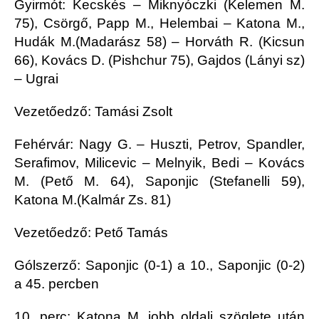
Gyirmót: Kecskés – Miknyóczki (Kelemen M.
75), Csörgő, Papp M., Helembai – Katona M.,
Hudák M.(Madarász 58) – Horváth R. (Kicsun
66), Kovács D. (Pishchur 75), Gajdos (Lányi sz)
– Ugrai
Vezetőedző: Tamási Zsolt
Fehérvár: Nagy G. – Huszti, Petrov, Spandler,
Serafimov, Milicevic – Melnyik, Bedi – Kovács
M. (Pető M. 64), Saponjic (Stefanelli 59),
Katona M.(Kalmár Zs. 81)
Vezetőedző: Pető Tamás
Gólszerző: Saponjic (0-1) a 10., Saponjic (0-2)
a 45. percben
10. perc: Katona M. jobb oldali szöglete után