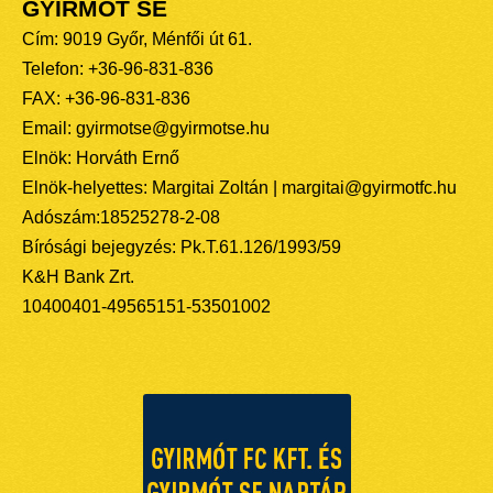
GYIRMÓT SE
Cím: 9019 Győr, Ménfői út 61.
Telefon: +36-96-831-836
FAX: +36-96-831-836
Email: gyirmotse@gyirmotse.hu
Elnök: Horváth Ernő
Elnök-helyettes: Margitai Zoltán | margitai@gyirmotfc.hu
Adószám:18525278-2-08
Bírósági bejegyzés: Pk.T.61.126/1993/59
K&H Bank Zrt.
10400401-49565151-53501002