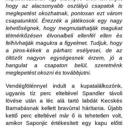
hogy az alacsonyabb osztályú csapatok is
meglepetést okozhatnak, pontosan ezt várom
csapatunktól. Érezzék a játékosok egy nagy
lehetőségnek, hogy megmutathatják magukat
tétmérkőzésen élvonalbeli ellenfél ellen és
felhívhatják magukra a figyelmet. Tudjuk, hogy
a piros-kékek a párharc esélyesei, de az
öltözőt nagyon egységesnek érzem, jó a
hangulat a csapaton belül, szeretnénk
meglepetést okozni és továbbjutni.
Vendégfölénnyel indult a kupatalálkozónk,
ugyanis tíz perc elteltével Spandler távoli
lövése után a léc alá tartó labdát Kecskés
Barnabásnak kellett bravúrral hárítania. Újabb
kettő perc elteltével már ő is tehetetlen volt,
amikor Saponjic értékesített egy kapu előtti