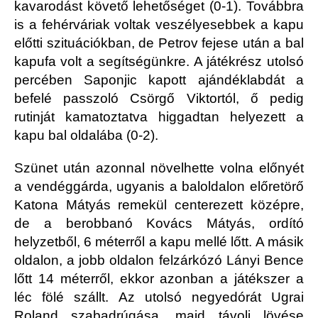
kavarodást követő lehetőséget (0-1). Továbbra
is a fehérváriak voltak veszélyesebbek a kapu
előtti szituációkban, de Petrov fejese után a bal
kapufa volt a segítségünkre. A játékrész utolsó
percében Saponjic kapott ajándéklabdát a
befelé passzoló Csörgő Viktortól, ő pedig
rutinját kamatoztatva higgadtan helyezett a
kapu bal oldalába (0-2).
Szünet után azonnal növelhette volna előnyét
a vendéggárda, ugyanis a baloldalon előretörő
Katona Mátyás remekül centerezett középre,
de a berobbanó Kovács Mátyás, ordító
helyzetből, 6 méterről a kapu mellé lőtt. A másik
oldalon, a jobb oldalon felzárkózó Lányi Bence
lőtt 14 méterről, ekkor azonban a játékszer a
léc fölé szállt. Az utolsó negyedórát Ugrai
Roland szabadrúgása, majd távoli lövése