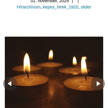
01. november, 2025
|
|
Hírarchívum
,
kepes_hirek_1920
,
slider