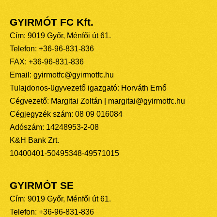
GYIRMÓT FC Kft.
Cím: 9019 Győr, Ménfői út 61.
Telefon: +36-96-831-836
FAX: +36-96-831-836
Email: gyirmotfc@gyirmotfc.hu
Tulajdonos-ügyvezető igazgató: Horváth Ernő
Cégvezető: Margitai Zoltán | margitai@gyirmotfc.hu
Cégjegyzék szám: 08 09 016084
Adószám: 14248953-2-08
K&H Bank Zrt.
10400401-50495348-49571015
GYIRMÓT SE
Cím: 9019 Győr, Ménfői út 61.
Telefon: +36-96-831-836