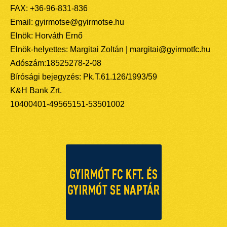
FAX: +36-96-831-836
Email: gyirmotse@gyirmotse.hu
Elnök: Horváth Ernő
Elnök-helyettes: Margitai Zoltán | margitai@gyirmotfc.hu
Adószám:18525278-2-08
Bírósági bejegyzés: Pk.T.61.126/1993/59
K&H Bank Zrt.
10400401-49565151-53501002