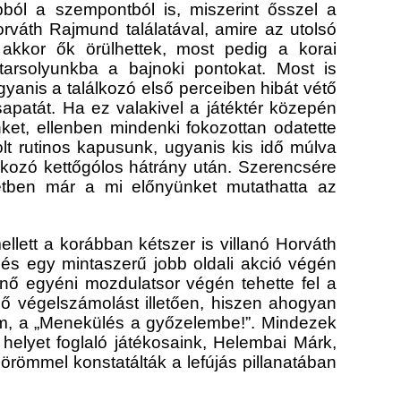
ból a szempontból is, miszerint ősszel a
rváth Rajmund találatával, amire az utolsó
 akkor ők örülhettek, most pedig a korai
arsolyunkba a bajnoki pontokat. Most is
anis a találkozó első perceiben hibát vétő
apatát. Ha ez valakivel a játéktér közepén
ket, ellenben mindenki fokozottan odatette
lt rutinos kapusunk, ugyanis kis idő múlva
álkozó kettőgólos hátrány után. Szerencsére
tben már a mi előnyünket mutathatta az
llett a korábban kétszer is villanó Horváth
 és egy mintaszerű jobb oldali akció végén
űnő egyéni mozdulatsor végén tehette fel a
gő végelszámolást illetően, hiszen ahogyan
mcím, a „Menekülés a győzelembe!”. Mindezek
helyet foglaló játékosaink, Helembai Márk,
 örömmel konstatálták a lefújás pillanatában