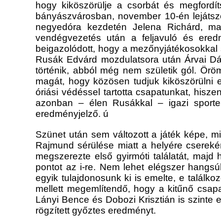
hogy kiköszörülje a csorbát és megfordí
bányászvárosban, november 10-én lejátszot
negyedóra kezdetén Jelena Richárd, majd
vendégvezetés után a feljavuló és ered
beigazolódott, hogy a mezőnyjátékosokkal 
Rusák Edvárd mozdulatsora után Árvai Dáni
történik, abból még nem születik gól. Örö
magát, hogy közösen tudjuk kiköszörülni e
óriási védéssel tartotta csapatunkat, hisz
azonban – élen Rusákkal – igazi sport
eredményjelző. ú
Szünet után sem változott a játék képe, mi
Rajmund sérülése miatt a helyére cserekén
megszerezte első gyirmóti találatát, majd
pontot az i-re. Nem lehet elégszer hangsú
egyik tulajdonosunk ki is emelte, e találk
mellett megemlítendő, hogy a kitűnő csapa
Lányi Bence és Dobozi Krisztián is szinte e
rögzített győztes eredményt.