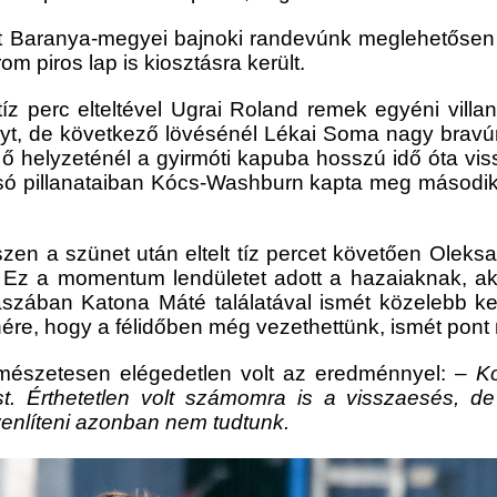
tt Baranya-megyei bajnoki randevúnk meglehetősen 
om piros lap is kiosztásra került.
tíz perc elteltével Ugrai Roland remek egyéni villan
nyt, de következő lövésénél Lékai Soma nagy bravúrr
az ő helyzeténél a gyirmóti kapuba hosszú idő óta v
lsó pillanataiban Kócs-Washburn kapta meg második 
szen a szünet után eltelt tíz percet követően Olek
. Ez a momentum lendületet adott a hazaiaknak, aki
aszában Katona Máté találatával ismét közelebb k
nére, hogy a félidőben még vezethettünk, ismét pont
rmészetesen elégedetlen volt az eredménnyel: –
Ko
t. Érthetetlen volt számomra is a visszaesés, de
yenlíteni azonban nem tudtunk.