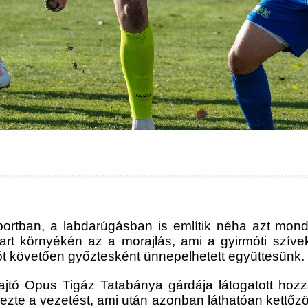
sportban, a labdarúgásban is említik néha azt mon
part környékén az a morajlás, ami a gyirmóti szívek
zót követően győztesként ünnepelhetett együttesünk.
jtó Opus Tigáz Tatabánya gárdája látogatott hozz
te a vezetést, ami után azonban láthatóan kettőzöt