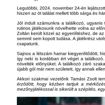
Legutóbbi, 2024. november 24-én lejátszo
hiszen az öt találat mellett több sárga és hár
Jól indult számunkra a találkozó, ugyanis 
rutinos játékosunk növelhette volna az elő
Zoltán került közel az egyenlítéshez, de 
semmit sem kopott tudása. A játékrész uto
csapatunk.
Sajnos a létszám hamar kiegyenlítődött, hi
így neki is korábban ért véget a találkozó
növelték előnyüket. A találkozó záró szak
újabb gól már nem született, így annak elle
Akkori szakmai vezetőnk Tamási Zsolt te
érződött, hogy kézben tartjuk a mérkőzés
mezőnyjátékossal is sikerült a szépítés, eg