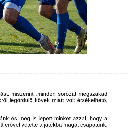
dást, miszerint „minden sorozat megszakad
ről legördülő kövek miatt volt érzékelhető,
ánk és meg is lepett minket azzal, hogy a
t erővel vetette a játékba magát csapatunk,