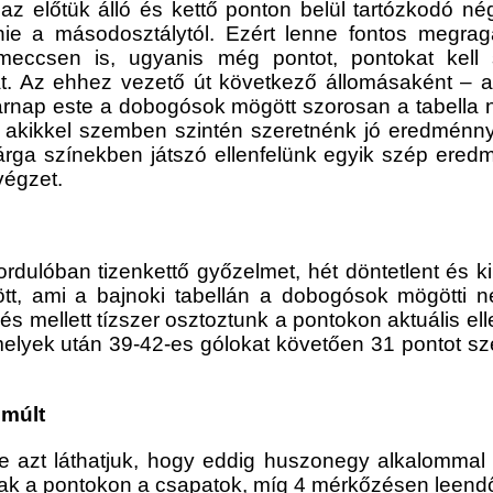
az előtük álló és kettő ponton belül tartózkodó n
nie a másodosztálytól. Ezért lenne fontos megrag
 meccsen is, ugyanis még pontot, pontokat kell
 Az ehhez vezető út következő állomásaként – a k
sárnap este a dobogósok mögött szorosan a tabella
akikkel szemben szintén szeretnénk jó eredménnyel
sárga színekben játszó ellenfelünk egyik szép er
végzet.
fordulóban tizenkettő győzelmet, hét döntetlent és
ött, ami a bajnoki tabellán a dobogósok mögötti 
s mellett tízszer osztoztunk a pontokon aktuális ell
yek után 39-42-es gólokat követően 31 pontot szer
 múlt
 azt láthatjuk, hogy eddig huszonegy alkalommal 
oztak a pontokon a csapatok, míg 4 mérkőzésen leend