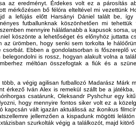
tsa az eredményt. Érdekes volt ez a párosítás ab
t mérkőzésen bő félóra elteltével mi vezettünk Ho
 a lefújás előtt Harsányi Dániel talált be, így
ményes futballunknak köszönhetően mi tehettük t
szemben mennyire hálátlanabb a kapusok sorsa, ugy
el köszönte a lehetőséget és előnyhöz juttatta cs
m az ürömben, hogy senki sem torkolta le hálóőrün
 csorbát. Ebben a gondolatsorban is főszereplő vo
en belegondolni is rossz, hogyan alakult volna a tal
emberhez méltóan összefogtak a fiúk és a szüne
 több, a végig agilisan futballozó Madarász Márk me
t érkező Iván Alex is remekül szállt be a játékba,
 hórihorgas csatárunk, Oleksandr Pyshchur egy kit
lyozni, hogy mennyire fontos siker volt ez a közel
ozó kapcsán vált igazán aktuálissá az ikonikus fil
tszellemre jellemzően a kispadunk mögötti lelátón 
xtázisban szurkolták végig a találkozót, majd kitörő