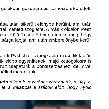
gólokban gazdagra és színesre sikeredett,
ása után sikerült előnybe kerülni, ami után
al mentett szögletre. A másik oldalon Pesti
isszakerülő Rusák Edvárd mutatta meg, hogy
sárga lapját, ami után emberelőnybe került
saandr Pyshchur is megkapta második lapját,
k előbb egyenlítettek, majd kettőgólosra is
erült csapatunk a pontszerzéshez, de mivel
 nélkül maradtunk.
rán sikerült vezetést szereznünk, s úgy is
 le a kalappal a srácok előtt, hogy nyolc