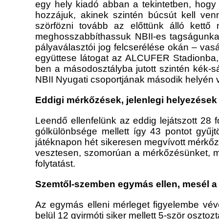
egy hely kiadó abban a tekintetben, hogy 
hozzájuk, akinek szintén búcsút kell ven
szörfözni tovább az előttünk álló kettő
meghosszabbíthassuk NBII-es tagságunkat.
pályaválasztói jog felcserélése okán – va
együttese látogat az ALCUFER Stadionba, 
ben a másodosztályba jutott szintén kék-
NBII Nyugati csoportjának második helyén 
Eddigi mérkőzések, jelenlegi helyezések
Leendő ellenfelünk az eddig lejátszott 28 
gólkülönbsége mellett így 43 pontot gyűjt
játéknapon hét sikeresen megvívott mérkőzé
vesztesen, szomorúan a mérkőzésünket, mel
folytatást.
Szemtől-szemben egymás ellen, mesél a
Az egymás elleni mérleget figyelembe véve
belül 12 gyirmóti siker mellett 5-ször oszt