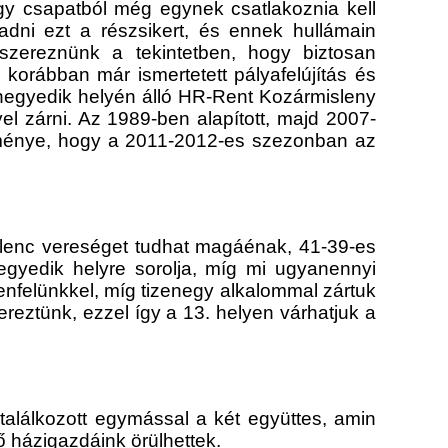
égy csapatból még egynek csatlakoznia kell
adni ezt a részsikert, és ennek hullámain
 szereznünk a tekintetben, hogy biztosan
orábban már ismertetett pályafelújítás és
 negyedik helyén álló HR-Rent Kozármisleny
 zárni. Az 1989-ben alapított, majd 2007-
edménye, hogy a 2011-2012-es szezonban az
 kilenc vereséget tudhat magáénak, 41-39-es
negyedik helyre sorolja, míg mi ugyanennyi
enfelünkkel, míg tizenegy alkalommal zártuk
eztünk, ezzel így a 13. helyen várhatjuk a
találkozott egymással a két együttes, amin
ő házigazdáink örülhettek.