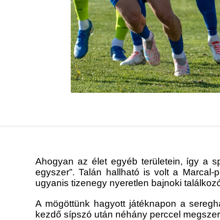
Ahogyan az élet egyéb területein, így a 
egyszer”. Talán hallható is volt a Marcal-
ugyanis tizenegy nyeretlen bajnoki találko
A mögöttünk hagyott játéknapon a seregha
kezdő sípszó után néhány perccel megszerez