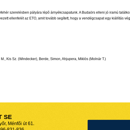
fehér szerelésben pályára lépõ árnyékcsapatunk. A Budaörs elleni jó iramú találk
zett ellenfelét az ETO, amit tovább segített, hogy a vendégcsapat egy kiállítás vége
M., Kis Sz. (Windecker), Berde, Simon, Ahjupera, Miklós (Molnár T.)
T SE
őr, Ménfői út 61.
-96-831-836