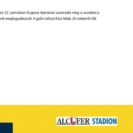
ozó 22. percében Eugene fejesével szerezték meg a vezetést a
tt megfogyatkozott. A gyõri elõnyt Kiss Máté 20 méterrõl lõtt