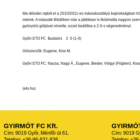
Ma délután rajtolt el a 2010/2011-es másodosztályú bajnokságban hó
mieink. A második félidõben már a játékban is felülmúlta nagyon szerve
gyönyörû góljával növelte, ezzel beállítva a 2-0-s végeredményt.
Gyõri ETO FC  Budaörs 2  0 (1-0)
Gólszerzõk: Eugene, Kiss M.
Gyõri ETO FC: Nacsa, Nagy Á., Eugene, Bieder, Völgyi (Föglein), Kiss 
(eto.hu)
GYIRMÓT FC Kft.
GYIRMÓ
Cím: 9019 Győr, Ménfői út 61.
Cím: 9019 Gy
Telefon: +36-96-831-836
Telefon: +36