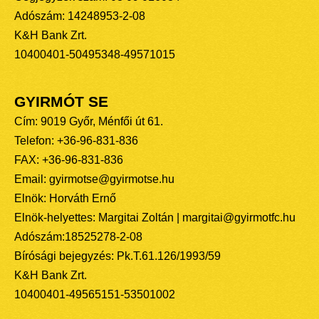
Adószám: 14248953-2-08
K&H Bank Zrt.
10400401-50495348-49571015
GYIRMÓT SE
Cím: 9019 Győr, Ménfői út 61.
Telefon: +36-96-831-836
FAX: +36-96-831-836
Email: gyirmotse@gyirmotse.hu
Elnök: Horváth Ernő
Elnök-helyettes: Margitai Zoltán | margitai@gyirmotfc.hu
Adószám:18525278-2-08
Bírósági bejegyzés: Pk.T.61.126/1993/59
K&H Bank Zrt.
10400401-49565151-53501002