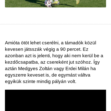
Amióta ötöt lehet cserélni, a támadók közül
kevesen játsszák végig a 90 percet. Ez
azonban azt is jelenti, hogy aki nem kerül be a
kezdőcsapatba, az csereként jut szóhoz. Így
aztán Medgyes Zoltán vagy Erdei Milán ha
egyszerre keveset is, de egymást váltva
egyikük szinte mindig pályán volt.