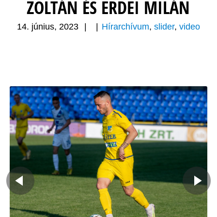
ZOLTÁN ÉS ERDEI MILÁN
14. június, 2023
|
|
Hírarchívum
,
slider
,
video