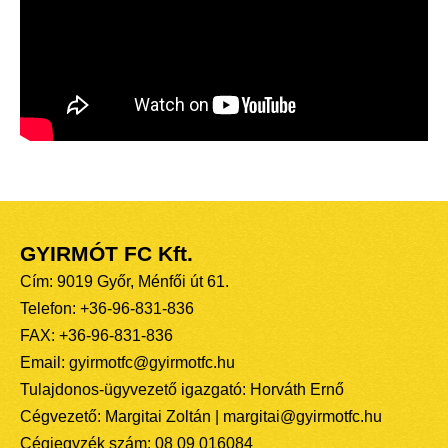
GYIRMÓT FC Kft.
Cím: 9019 Győr, Ménfői út 61.
Telefon: +36-96-831-836
FAX: +36-96-831-836
Email: gyirmotfc@gyirmotfc.hu
Tulajdonos-ügyvezető igazgató: Horváth Ernő
Cégvezető: Margitai Zoltán | margitai@gyirmotfc.hu
Cégjegyzék szám: 08 09 016084