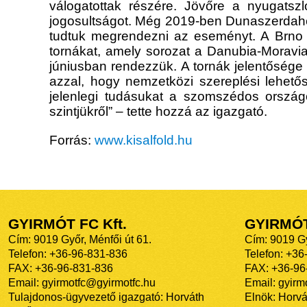
válogatottak részére. Jövőre a nyugatsz
jogosultságot. Még 2019-ben Dunaszerdahe
tudtuk megrendezni az eseményt. A Brno
tornákat, amely sorozat a Danubia-Moravi
júniusban rendezzük. A tornák jelentősége 
azzal, hogy nemzetközi szereplési lehető
jelenlegi tudásukat a szomszédos országok
szintjükről” – tette hozzá az igazgató.
Forrás:
www.kisalfold.hu
GYIRMÓT FC Kft.
GYIRMÓ
Cím: 9019 Győr, Ménfői út 61.
Cím: 9019 Gy
Telefon: +36-96-831-836
Telefon: +36
FAX: +36-96-831-836
FAX: +36-96
Email: gyirmotfc@gyirmotfc.hu
Email: gyir
Tulajdonos-ügyvezető igazgató: Horváth
Elnök: Horvá