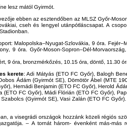
ne lesz mától Gyirmót.
vezője ebben az esztendőben az MLSZ Győr-Moson
vákiai, cseh és lengyel utánpótláscsapat. A csopor
r Stadionban.
soport: Malopolska–Nyugat-Szlovákia, 9 óra. Fejér–
sony, 9 óra. Győr-Moson-Sopron–Dél-Morvaország
yért, 9 óra, bronzmérkőzés, 10.15 óra, döntő, 11.30 ó
es kerete
: Adi Mátyás (ETO FC Győr), Balogh Be
, Dobos Ádám (Gyirmót SE), Dömötör Ábel (MTE 19
yőr), Hernádi Benjamin (ETO FC Győr), Herold Ádá
 (ETO FC Győr), Mádi Flórián (ETO FC Győr), Papp
 Szabolcs (Gyirmót SE), Vasi Zalán (ETO FC Győr)
-ban, a visegrádi országok hozzánk közeli régiós szö
azgatója. – A tornát három- évenként más-más r