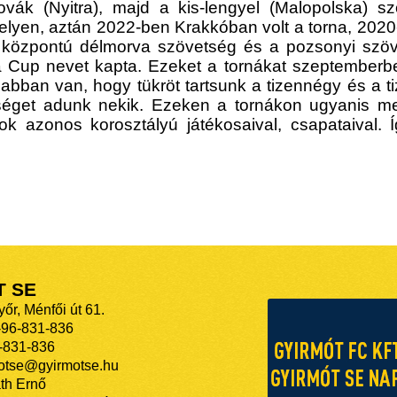
lovák (Nyitra), majd a kis-lengyel (Malopolska) 
lyen, aztán 2022-ben Krakkóban volt a torna, 2020
 központú délmorva szövetség és a pozsonyi szöv
a Cup nevet kapta. Ezeket a tornákat szeptember
abban van, hogy tükröt tartsunk a tizennégy és a ti
séget adunk nekik. Ezeken a tornákon ugyanis meg
 azonos korosztályú játékosaival, csapataival. Í
T SE
őr, Ménfői út 61.
-96-831-836
-831-836
motse@gyirmotse.hu
th Ernő