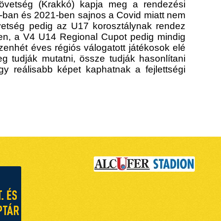
szövetség (Krakkó) kapja meg a rendezési
-ban és 2021-ben sajnos a Covid miatt nem
etség pedig az U17 korosztálynak rendez
ben, a V4 U14 Regional Cupot pedig mindig
zenhét éves régiós válogatott játékosok elé
 tudják mutatni, össze tudják hasonlítani
gy reálisabb képet kaphatnak a fejlettségi