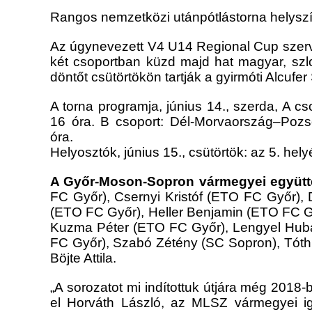
Rangos nemzetközi utánpótlástorna helyszí
Az úgynevezett V4 U14 Regional Cup szer
két csoportban küzd majd hat magyar, szlo
döntőt csütörtökön tartják a gyirmóti Alcufe
A torna programja, június 14., szerda, A c
16 óra. B csoport: Dél-Morvaország–Poz
óra.
Helyosztók, június 15., csütörtök: az 5. hel
A Győr-Moson-Sopron vármegyei együtt
FC Győr), Csernyi Kristóf (ETO FC Győr)
(ETO FC Győr), Heller Benjamin (ETO FC G
Kuzma Péter (ETO FC Győr), Lengyel Huba
FC Győr), Szabó Zétény (SC Sopron), Tóth
Böjte Attila.
„A sorozatot mi indítottuk útjára még 2018
el Horváth László, az MLSZ vármegyei ig