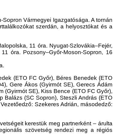
-Sopron Vármegyei Igazgatósága. A tornán
ttalálkozókat szerdán, a helyosztókat és a
Malopolska, 11 óra. Nyugat-Szlovákia–Fejér,
, 11 óra. Pozsony–Győr-Moson-Sopron, 16
ra.
nedek (ETO FC Győr), Béres Benedek (ETO
04), Gere Ákos (Gyirmót SE), Gerecs Ádám
m (Gyirmót SE), Kiss Bence (ETO FC Győr),
 Balázs (SC Sopron), Steszli András (ETO
. Vezetőedző: Szekeres Adrián, másodedző:
vetségeit kerestük meg partnerként – árulta
egionális szövetség rendezi meg a régiós