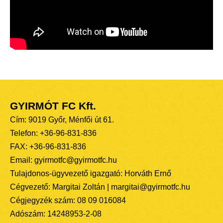
GYIRMÓT FC Kft.
Cím: 9019 Győr, Ménfői út 61.
Telefon: +36-96-831-836
FAX: +36-96-831-836
Email: gyirmotfc@gyirmotfc.hu
Tulajdonos-ügyvezető igazgató: Horváth Ernő
Cégvezető: Margitai Zoltán | margitai@gyirmotfc.hu
Cégjegyzék szám: 08 09 016084
Adószám: 14248953-2-08