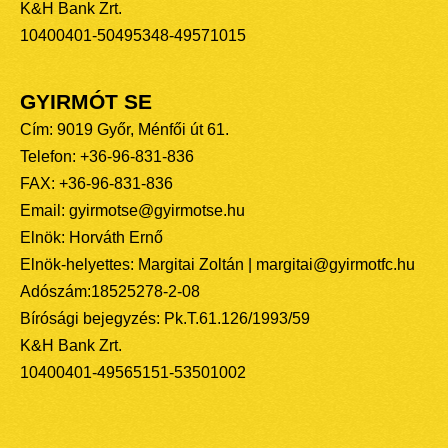
K&H Bank Zrt.
10400401-50495348-49571015
GYIRMÓT SE
Cím: 9019 Győr, Ménfői út 61.
Telefon: +36-96-831-836
FAX: +36-96-831-836
Email: gyirmotse@gyirmotse.hu
Elnök: Horváth Ernő
Elnök-helyettes: Margitai Zoltán | margitai@gyirmotfc.hu
Adószám:18525278-2-08
Bírósági bejegyzés: Pk.T.61.126/1993/59
K&H Bank Zrt.
10400401-49565151-53501002