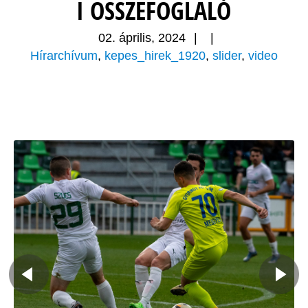
I ÖSSZEFOGLALÓ
02. április, 2024
|
|
Hírarchívum
,
kepes_hirek_1920
,
slider
,
video