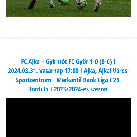
FC Ajka – Gyirmót FC Győr 1-0 (0-0) I
2024.03.31. vasárnap 17:00 I Ajka, Ajkai Városi
Sportcentrum I Merkantil Bank Liga I 26.
forduló I 2023/2024-es szezon