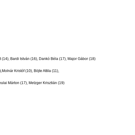
t (14), Bardi István (16), Dankó Béla (17), Major Gábor (18)
lnár Kristóf (10), Böjte Attila (11),
Gyulai Márton (17), Metzger Krisztián (19)