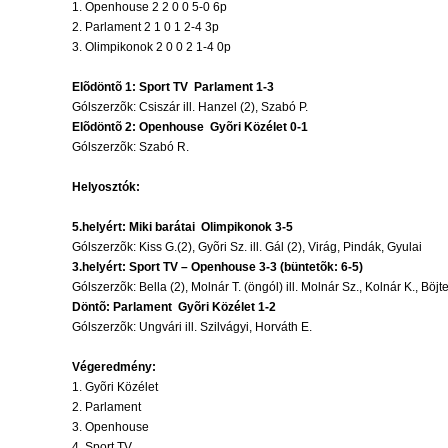
1. Openhouse 2 2 0 0 5-0 6p
2. Parlament 2 1 0 1 2-4 3p
3. Olimpikonok 2 0 0 2 1-4 0p
Elõdöntõ 1: Sport TV  Parlament 1-3
Gólszerzõk: Csiszár ill. Hanzel (2), Szabó P.
Elõdöntõ 2: Openhouse  Gyõri Közélet 0-1
Gólszerzõk: Szabó R.
Helyosztók:
5.helyért: Miki barátai  Olimpikonok 3-5
Gólszerzõk: Kiss G.(2), Gyõri Sz. ill. Gál (2), Virág, Pindák, Gyulai
3.helyért: Sport TV – Openhouse 3-3 (büntetõk: 6-5)
Gólszerzõk: Bella (2), Molnár T. (öngól) ill. Molnár Sz., Kolnár K., Böjt
Döntõ: Parlament  Gyõri Közélet 1-2
Gólszerzõk: Ungvári ill. Szilvágyi, Horváth E.
Végeredmény:
1. Gyõri Közélet
2. Parlament
3. Openhouse
4. Sport TV