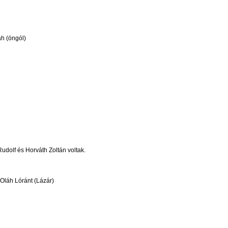
áh (öngól)
udolf és Horváth Zoltán voltak.
Oláh Lóránt (Lázár)