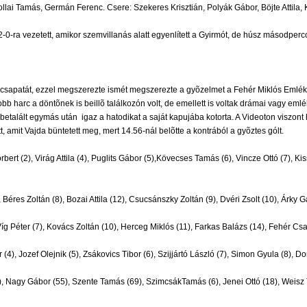
Vollai Tamás, Germán Ferenc. Csere: Szekeres Krisztián, Polyák Gábor, Böjte Attila,
0-ra vezetett, amikor szemvillanás alatt egyenlített a Gyirmót, de húsz másodperc
sapatát, ezzel megszerezte ismét megszerezte a gyõzelmet a Fehér Miklós Emlékg
bb harc a döntõnek is beillõ találkozón volt, de emellett is voltak drámai vagy em
s betalált egymás után  igaz a hatodikat a saját kapujába kotorta. A Videoton viszo
tt, amit Vajda büntetett meg, mert 14.56-nál belõtte a kontrából a gyõztes gólt.
ert (2), Virág Attila (4), Puglits Gábor (5),Kövecses Tamás (6), Vincze Ottó (7), Kiss
res Zoltán (8), Bozai Attila (12), Csucsánszky Zoltán (9), Dvéri Zsolt (10), Árky Gáb
Víg Péter (7), Kovács Zoltán (10), Herceg Miklós (11), Farkas Balázs (14), Fehér Csa
(4), Jozef Olejnik (5), Zsákovics Tibor (6), Szijjártó László (7), Simon Gyula (8), D
 Nagy Gábor (55), Szente Tamás (69), SzimcsákTamás (6), Jenei Ottó (18), Weisz T