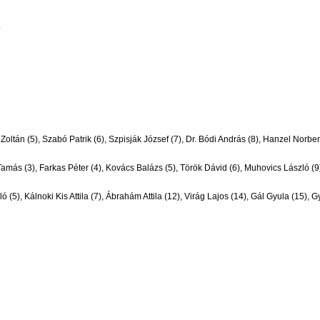
.
ltán (5), Szabó Patrik (6), Szpisják József (7), Dr. Bódi András (8), Hanzel Norber
s (3), Farkas Péter (4), Kovács Balázs (5), Török Dávid (6), Muhovics László (9),Mo
ó (5), Kálnoki Kis Attila (7), Ábrahám Attila (12), Virág Lajos (14), Gál Gyula (15), 