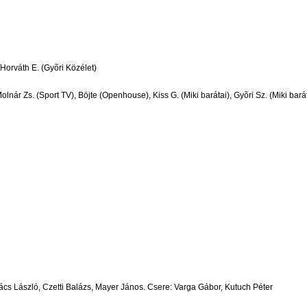
Horváth E. (Gyõri Közélet)
Molnár Zs. (Sport TV), Böjte (Openhouse), Kiss G. (Miki barátai), Gyõri Sz. (Miki bar
ács László, Czetti Balázs, Mayer János. Csere: Varga Gábor, Kutuch Péter