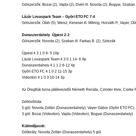
Gólszerzõk: Bozai (2), Vajda (2), Dvéri ill. Novota (2), Bogyai, Szaban
Lázár Lovaspark Team – Gyõri ETO FC 7-4
Gólszerzõk: Oláh (5), Weisz, Kenesei ill. Mitring, Horváth P., Vayer, Ol
Dunaszerdahely  Újpest 2-3
Gólszerzõk: Novota (2), Szaban ill. Farkas B. (2), Szlezák
Újpest 4 3 1 0 9- 5 10p
Lázár Lovaspark Team 4 3 0 1 14- 6 9p
Dunaszerdahely 4 1 1 2 8-12 4p
Gyõri ETO FC 4 1 0 2 11-15 3p
Videoton 4 1 0 3 10-14 3p
Az Öregfiúk torna játékvezetõi Németh Renáta, Czinder Imre, Csirke R
Góllövõlista:
5 gól: Novota Zoltán (Dunaszerdahely), Vayer Gábor (Gyõri ETO FC), 
3 gól: Bozai (Videoton), Vajda (Videoton), Bogyai (Dunaszerdahely)
Különdíjasok:
Gólkirály: Novota Zoltán (Dunaszerdahely) 5 gól