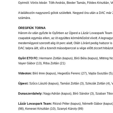
Gyirmót: Vörös István  Tóth András, Bieder Tamás, Földes Krisztián, 
A találkozón nagyszerû gólok születtek. Negyed óra után a DAC már 2-
számára.
ÖREGFIÚK TORNA
Három év után gyõzte le Gyõrben az Újpest a Lázár Lovaspark Team c
csapatok egymás ellen, az öt együttes körmérkõzést vívott. A legnagyo
mesternégyest szerzett alig öt perc alatt, Oláh Lóránt pedig hatszor i
DAC talpra állt, sõt a tizenöt másodperccel a vége elõtt ziccert hibázo
Gyõri ETO FC:
Hermann Zoltán (kapus), Bíró Béla (kapus), Mitring Norb
Vayer Gábor (13), Riba Zoltán (21)
Videoton:
Bíró Imre (kapus), Hegedûs Ferenc (27), Vajda Gusztáv (5), Bé
Újpest:
Szûcs László (kapus), Tamási Zoltán (3), Szlezák Zoltán (4), 
Dunaszerdahely:
Nagy Adrián (kapus), Bíró Sándor (3), Szaban Tibor 
Lázár Lovaspark Team:
Rézsó Péter (kapus), Németh Gábor (kapus),
(98), Kenesei Krisztián (10), Szanyó Károly (99)