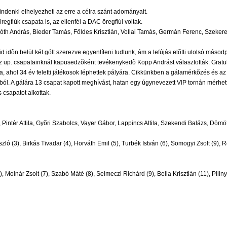
ndenki elhelyezheti az erre a célra szánt adományait.
egfiúk csapata is, az ellenfél a DAC öregfiúi voltak.
th András, Bieder Tamás, Földes Krisztián, Vollai Tamás, Germán Ferenc, Szekeres K
d idõn belül két gólt szerezve egyenlíteni tudtunk, ám a lefújás elõtti utolsó más
az up. csapatainknál kapusedzõként tevékenykedõ Kopp Andrást választották. Gratu
ja, ahol 34 év feletti játékosok léphettek pályára. Cikkünkben a gálamérkõzés és az
ból. A gálára 13 csapat kapott meghívást, hatan egy úgynevezett VIP tornán mérhett
 csapatot alkottak.
 Pintér Attila, Gyõri Szabolcs, Vayer Gábor, Lappincs Attila, Szekendi Balázs, Dömötör
zló (3), Birkás Tivadar (4), Horváth Emil (5), Turbék István (6), Somogyi Zsolt (9), 
, Molnár Zsolt (7), Szabó Máté (8), Selmeczi Richárd (9), Bella Krisztián (11), Pilin