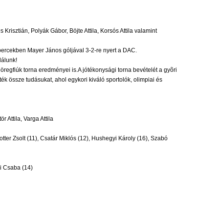
risztián, Polyák Gábor, Böjte Attila, Korsós Attila valamint
odpercekben Mayer János góljával 3-2-re nyert a DAC.
lálunk!
 öregfiúk torna eredményei is.A jótékonysági torna bevételét a gyõri
ék össze tudásukat, ahol egykori kiváló sportolók, olimpiai és
 Attila, Varga Attila
Rotter Zsolt (11), Csatár Miklós (12), Hushegyi Károly (16), Szabó
yi Csaba (14)