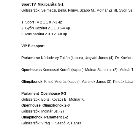
Sport TV  Miki barátai 5-1
Gólszerzõk: Selmeczi, Bella, Pilinyi, Szabó M., Molnár Zs. ill. Gyõri Sz
1. Sport TV 2 1 1 0 7-3 4p
2. Gyõri Közélet 2 1 1 0 5-4 4p
3. Miki barátai 2 0 0 2 3-8 0p
VIP B csoport
Parlament:
Nádudvary Zoltán (kapus), Ungvári János (4), Dr. Kovács Zo
Openhouse:
Kemecsei Kornél (kapus), Molnár Szabolcs (2), Molnár Tamá
Olimpikonok
: Kristóf András (kapus), Martinek János (3), Pindák Lászl
Parlament  Openhouse 0-3
Gólszerzõk: Böjte, Kovács B., Molnár K.
Openhouse  Olimpikonok 2-0
Gólszerzõk: Molnár Sz. (2)
Olimpikonok  Parlament 1-2
Gólszerzõk: Virág ill. Szabó P., Hanzel