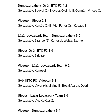
Dunaszerdahely  Gyõri ETO FC 4-2
Gólszerzõk: Bogyai (2), Novota, Olejnik ill. Germán, Vincze O.
Videoton  Újpest 2-3
Gólszerzõk: Korsós (2) ill. Víg, Fehér Cs., Kovács Z.
Lázár Lovaspark Team  Dunaszerdahely 5-0
Gólszerzõk: Szanyó (2), Kenesei, Weisz, Szente
Újpest  Gyõri ETO FC 1-0
Gólszerzõk: Szlezák
Videoton  Lázár Lovaspark Team 0-2
Gólszerzõk: Kenesei
Gyõri ETO FC  Videoton 5-3
Gólszerzõk: Vayer (4), Mitring ill. Bozai, Vajda, Dvéri
Újpest – Lázár Lovaspark Team 2-0
Gólszerzõk: Víg, Kovács Z.
Videoton  Dunaszerdahely 5-4