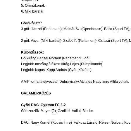
5. Olimpikonok
6. Miki barátai
Góllövõlista:
3 gól: Hanzel (Parlament), Molnár Sz. (Openhouse), Bella (Sport TV), 
2 gól: Vayer (Miki barátai), Szabó P. (Parlament), Csiszár (Sport TV), 
Különdíjasok:
Gólkirály: Hanzel Norbert (Parlament) 3 gól
Legjobb mezõnyjátékos: Virág Lajos (Olimpikonok)
Legjobb kapus: Kopp András (Gyõri Közélet)
A VIP torna játékvezetõi Dubraviczky Attila és Nagy Imre Attila voltak.
GÁLAMÉRKÕZÉS
Gyõri DAC  Gyirmót FC 3-2
Gólszerzõk: Mayer (2), Czetti ill. Vollai, Bieder
DAC: Nagy Kornél (Kocsis Imre)  Fajkusz László, Reizer Norbert, Kov