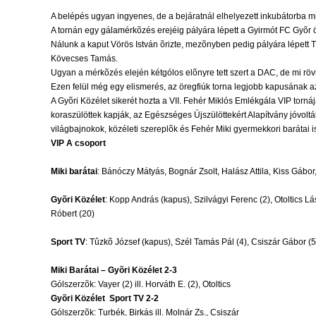
A belépés ugyan ingyenes, de a bejáratnál elhelyezett inkubátorba mi
A tornán egy gálamérkõzés erejéig pályára lépett a Gyirmót FC Gyõr ör
Nálunk a kaput Vörös István õrizte, mezõnyben pedig pályára lépett Tó
Kövecses Tamás.
Ugyan a mérkõzés elején kétgólos elõnyre tett szert a DAC, de mi rövi
Ezen felül még egy elismerés, az öregfiúk torna legjobb kapusának 
A Gyõri Közélet sikerét hozta a VII. Fehér Miklós Emlékgála VIP torná
koraszülöttek kapják, az Egészséges Újszülöttekért Alapítvány jóvoltá
világbajnokok, közéleti szereplõk és Fehér Miki gyermekkori barátai is
VIP A csoport
Miki barátai
: Bánóczy Mátyás, Bognár Zsolt, Halász Attila, Kiss Gábor,
Gyõri Közélet
: Kopp András (kapus), Szilvágyi Ferenc (2), Otoltics Lás
Róbert (20)
Sport TV
: Tûzkõ József (kapus), Szél Tamás Pál (4), Csiszár Gábor (5)
Miki Barátai – Gyõri Közélet 2-3
Gólszerzõk: Vayer (2) ill. Horváth E. (2), Otoltics
Gyõri Közélet  Sport TV 2-2
Gólszerzõk: Turbék, Birkás ill. Molnár Zs., Csiszár