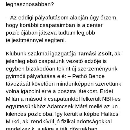
leghasznosabban?
– Az eddigi pályafutásom alapján úgy érzem,
hogy korábbi csapataimban is a center
pozíciójában játszva tudtam legjobb
teljesítménnyel segíteni.
Klubunk szakmai igazgatója
Tamási Zsolt,
aki
jelenleg első csapatunk vezető edzője is
egyben bizakodóan tekint új szerzeményünk
gyirmóti pályafutása elé: – Pethő Bence
távozását követően mindenképpen szerettünk
volna igazolni erre a posztra játékost. Erdei
Milán a második csapatunktól felkerült NBII-es
együttesünkhöz Adamcsek Máté mellé az un.
kilences pozícióba, így került a képbe Halácsi
Mirkó, aki rendkívül jó fizikai adottságokkal
rendelkezik, s akire a téli időszakban