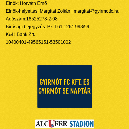
Elnök: Horváth Ernő
Elnök-helyettes: Margitai Zoltán | margitai@gyirmotfc.hu
Adószám:18525278-2-08
Bírósági bejegyzés: Pk.T.61.126/1993/59
K&H Bank Zrt.
10400401-49565151-53501002