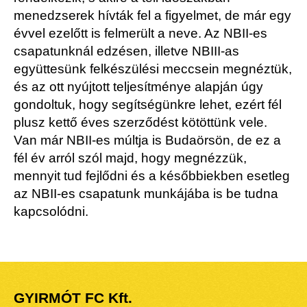
menedzserek hívták fel a figyelmet, de már egy
évvel ezelőtt is felmerült a neve. Az NBII-es
csapatunknál edzésen, illetve NBIII-as
együttesünk felkészülési meccsein megnéztük,
és az ott nyújtott teljesítménye alapján úgy
gondoltuk, hogy segítségünkre lehet, ezért fél
plusz kettő éves szerződést kötöttünk vele.
Van már NBII-es múltja is Budaörsön, de ez a
fél év arról szól majd, hogy megnézzük,
mennyit tud fejlődni és a későbbiekben esetleg
az NBII-es csapatunk munkájába is be tudna
kapcsolódni.
GYIRMÓT FC Kft.