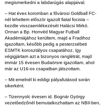
megismerkedni a labdarúgás alapjaival.
– Hat éves koromban a fővárosi Goldball FC-
nél lehettem először igazolt fiatal focista –
kezdte visszaemlékezését Halácsi Mirkó.
Onnan a Bp. Honvéd Magyar Futball
Akadémiájához kerültem, majd a Fradihoz
igazoltam, később pedig a pesterzsébeti
ESMTK korosztályos csapatához, így
végigjártam azt a bizonyos ranglétrát, majd
immár 15 évesen Budaörsre igazoltam, ahol
már az U16-os csapatban játszottam.
– Mit emelnél ki eddigi pályafutásod során
sikerként.
– Tizennyolc évesen id. Bognár György
vezetőedzőnél bemutatkozhattam az NBII-ben,