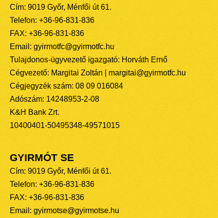
Cím: 9019 Győr, Ménfői út 61.
Telefon: +36-96-831-836
FAX: +36-96-831-836
Email: gyirmotfc@gyirmotfc.hu
Tulajdonos-ügyvezető igazgató: Horváth Ernő
Cégvezető: Margitai Zoltán | margitai@gyirmotfc.hu
Cégjegyzék szám: 08 09 016084
Adószám: 14248953-2-08
K&H Bank Zrt.
10400401-50495348-49571015
GYIRMÓT SE
Cím: 9019 Győr, Ménfői út 61.
Telefon: +36-96-831-836
FAX: +36-96-831-836
Email: gyirmotse@gyirmotse.hu