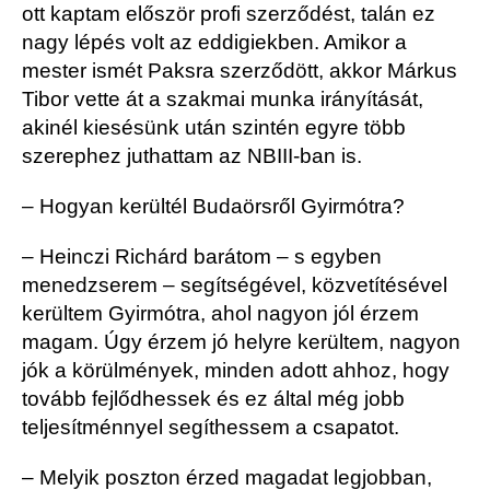
ott kaptam először profi szerződést, talán ez
nagy lépés volt az eddigiekben. Amikor a
mester ismét Paksra szerződött, akkor Márkus
Tibor vette át a szakmai munka irányítását,
akinél kiesésünk után szintén egyre több
szerephez juthattam az NBIII-ban is.
– Hogyan kerültél Budaörsről Gyirmótra?
– Heinczi Richárd barátom – s egyben
menedzserem – segítségével, közvetítésével
kerültem Gyirmótra, ahol nagyon jól érzem
magam. Úgy érzem jó helyre kerültem, nagyon
jók a körülmények, minden adott ahhoz, hogy
tovább fejlődhessek és ez által még jobb
teljesítménnyel segíthessem a csapatot.
– Melyik poszton érzed magadat legjobban,