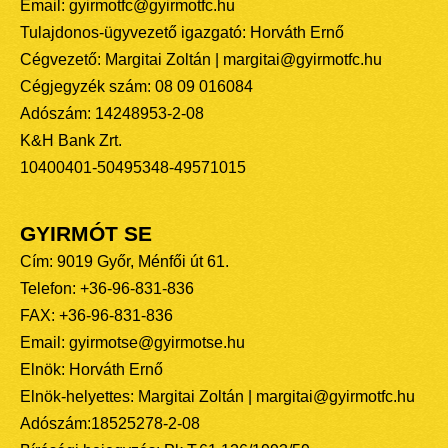
Email: gyirmotfc@gyirmotfc.hu
Tulajdonos-ügyvezető igazgató: Horváth Ernő
Cégvezető: Margitai Zoltán | margitai@gyirmotfc.hu
Cégjegyzék szám: 08 09 016084
Adószám: 14248953-2-08
K&H Bank Zrt.
10400401-50495348-49571015
GYIRMÓT SE
Cím: 9019 Győr, Ménfői út 61.
Telefon: +36-96-831-836
FAX: +36-96-831-836
Email: gyirmotse@gyirmotse.hu
Elnök: Horváth Ernő
Elnök-helyettes: Margitai Zoltán | margitai@gyirmotfc.hu
Adószám:18525278-2-08