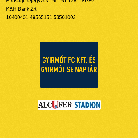
Bírósági bejegyzés: Pk.T.61.126/1993/59
K&H Bank Zrt.
10400401-49565151-53501002