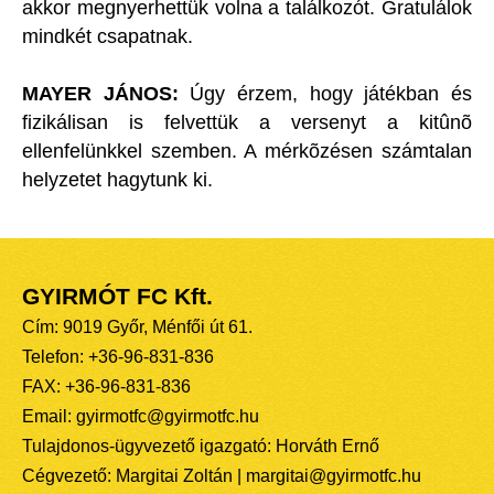
akkor megnyerhettük volna a találkozót. Gratulálok
mindkét csapatnak.
MAYER JÁNOS:
Úgy érzem, hogy játékban és
fizikálisan is felvettük a versenyt a kitûnõ
ellenfelünkkel szemben. A mérkõzésen számtalan
helyzetet hagytunk ki.
GYIRMÓT FC Kft.
Cím: 9019 Győr, Ménfői út 61.
Telefon: +36-96-831-836
FAX: +36-96-831-836
Email: gyirmotfc@gyirmotfc.hu
Tulajdonos-ügyvezető igazgató: Horváth Ernő
Cégvezető: Margitai Zoltán | margitai@gyirmotfc.hu