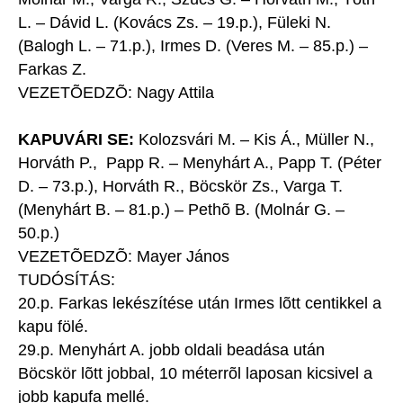
L. – Dávid L. (Kovács Zs. – 19.p.), Füleki N.
(Balogh L. – 71.p.), Irmes D. (Veres M. – 85.p.) –
Farkas Z.
VEZETÕEDZÕ: Nagy Attila
KAPUVÁRI SE:
Kolozsvári M. – Kis Á., Müller N.,
Horváth P., Papp R. – Menyhárt A., Papp T. (Péter
D. – 73.p.), Horváth R., Böcskör Zs., Varga T.
(Menyhárt B. – 81.p.) – Pethõ B. (Molnár G. –
50.p.)
VEZETÕEDZÕ: Mayer János
TUDÓSÍTÁS:
20.p. Farkas lekészítése után Irmes lõtt centikkel a
kapu fölé.
29.p. Menyhárt A. jobb oldali beadása után
Böcskör lõtt jobbal, 10 méterrõl laposan kicsivel a
jobb kapufa mellé.