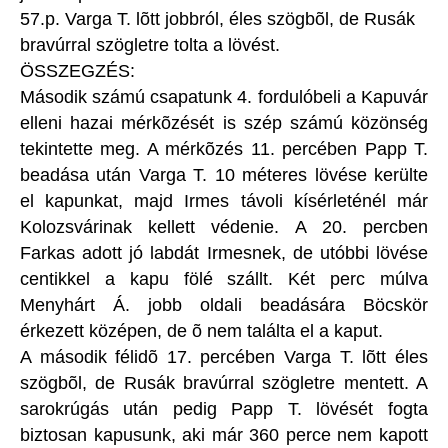
57.p. Varga T. lõtt jobbról, éles szögbõl, de Rusák
bravúrral szögletre tolta a lövést.
ÖSSZEGZÉS:
Második számú csapatunk 4. fordulóbeli a Kapuvár
elleni hazai mérkõzését is szép számú közönség
tekintette meg. A mérkõzés 11. percében Papp T.
beadása után Varga T. 10 méteres lövése kerülte
el kapunkat, majd Irmes távoli kísérleténél már
Kolozsvárinak kellett védenie. A 20. percben
Farkas adott jó labdát Irmesnek, de utóbbi lövése
centikkel a kapu fölé szállt. Két perc múlva
Menyhárt Á. jobb oldali beadására Böcskör
érkezett középen, de õ nem találta el a kaput.
A második félidõ 17. percében Varga T. lõtt éles
szögbõl, de Rusák bravúrral szögletre mentett. A
sarokrúgás után pedig Papp T. lövését fogta
biztosan kapusunk, aki már 360 perce nem kapott