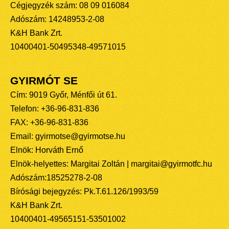
Cégjegyzék szám: 08 09 016084
Adószám: 14248953-2-08
K&H Bank Zrt.
10400401-50495348-49571015
GYIRMÓT SE
Cím: 9019 Győr, Ménfői út 61.
Telefon: +36-96-831-836
FAX: +36-96-831-836
Email: gyirmotse@gyirmotse.hu
Elnök: Horváth Ernő
Elnök-helyettes: Margitai Zoltán | margitai@gyirmotfc.hu
Adószám:18525278-2-08
Bírósági bejegyzés: Pk.T.61.126/1993/59
K&H Bank Zrt.
10400401-49565151-53501002