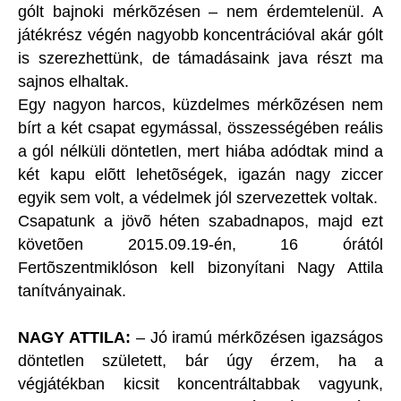
gólt bajnoki mérkõzésen – nem érdemtelenül. A
játékrész végén nagyobb koncentrációval akár gólt
is szerezhettünk, de támadásaink java részt ma
sajnos elhaltak.
Egy nagyon harcos, küzdelmes mérkõzésen nem
bírt a két csapat egymással, összességében reális
a gól nélküli döntetlen, mert hiába adódtak mind a
két kapu elõtt lehetõségek, igazán nagy ziccer
egyik sem volt, a védelmek jól szervezettek voltak.
Csapatunk a jövõ héten szabadnapos, majd ezt
követõen 2015.09.19-én, 16 órától
Fertõszentmiklóson kell bizonyítani Nagy Attila
tanítványainak.
NAGY ATTILA:
– Jó iramú mérkõzésen igazságos
döntetlen született, bár úgy érzem, ha a
végjátékban kicsit koncentráltabbak vagyunk,