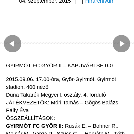
04. szeptember, 2015
|
|
Hírarchívum
GYIRMÓT FC GYÕR II – KAPUVÁRI SE 0-0
2015.09.06. 17.00-óra, Gyõr-Gyirmót, Gyirmót
stadion, 400 nézõ
Duna Takarék Megyei I. osztály, 4. forduló
JÁTÉKVEZETÕK: Móri Tamás – Gõgös Balázs,
Pálfy Éva
ÖSSZEÁLLÍTÁSOK:
GYIRMÓT FC GYÕR II:
Rusák E. – Bohner R.,
Molnár M., Varga R., Szücs G. – Horváth M., Tóth