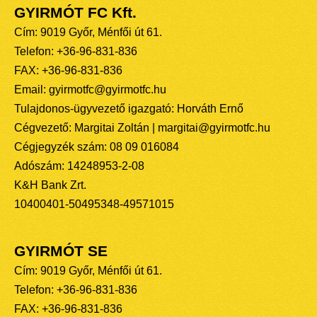
GYIRMÓT FC Kft.
Cím: 9019 Győr, Ménfői út 61.
Telefon: +36-96-831-836
FAX: +36-96-831-836
Email: gyirmotfc@gyirmotfc.hu
Tulajdonos-ügyvezető igazgató: Horváth Ernő
Cégvezető: Margitai Zoltán | margitai@gyirmotfc.hu
Cégjegyzék szám: 08 09 016084
Adószám: 14248953-2-08
K&H Bank Zrt.
10400401-50495348-49571015
GYIRMÓT SE
Cím: 9019 Győr, Ménfői út 61.
Telefon: +36-96-831-836
FAX: +36-96-831-836