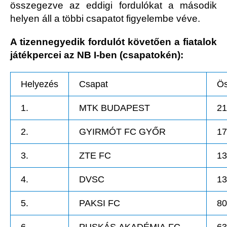
összegezve az eddigi fordulókat a második
helyen áll a többi csapatot figyelembe véve.
A tizennegyedik fordulót követően a fiatalok
játékpercei az NB I-ben (csapatokén):
Helyezés
Csapat
Ös
1.
MTK BUDAPEST
21
2.
GYIRMÓT FC GYŐR
17
3.
ZTE FC
13
4.
DVSC
13
5.
PAKSI FC
80