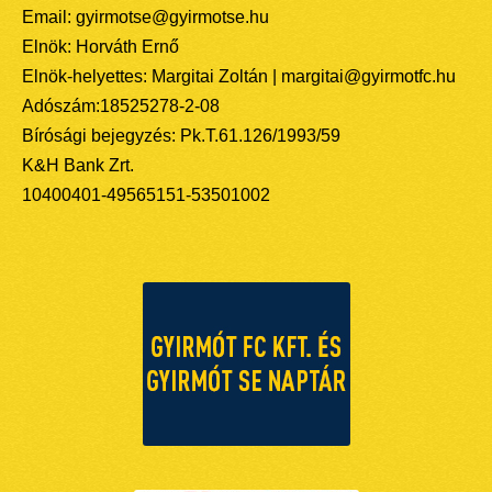
Email: gyirmotse@gyirmotse.hu
Elnök: Horváth Ernő
Elnök-helyettes: Margitai Zoltán | margitai@gyirmotfc.hu
Adószám:18525278-2-08
Bírósági bejegyzés: Pk.T.61.126/1993/59
K&H Bank Zrt.
10400401-49565151-53501002