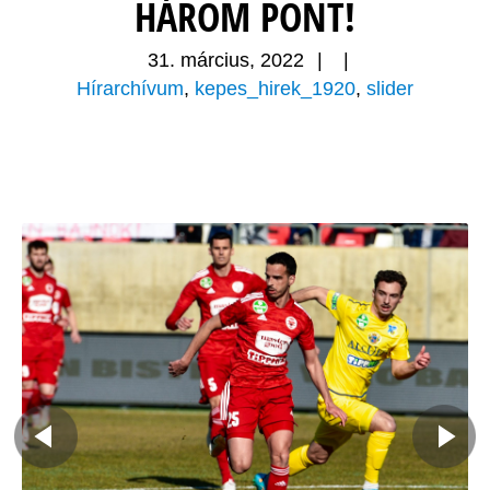
HÁROM PONT!
31. március, 2022
|
|
Hírarchívum
,
kepes_hirek_1920
,
slider