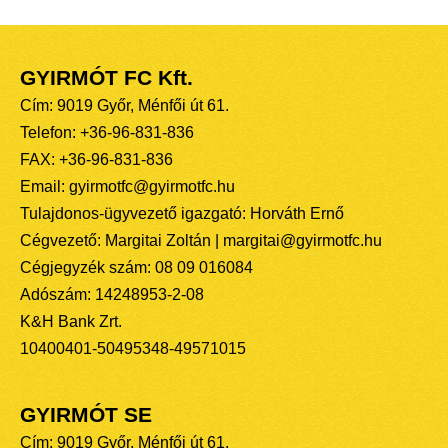
GYIRMÓT FC Kft.
Cím: 9019 Győr, Ménfői út 61.
Telefon: +36-96-831-836
FAX: +36-96-831-836
Email: gyirmotfc@gyirmotfc.hu
Tulajdonos-ügyvezető igazgató: Horváth Ernő
Cégvezető: Margitai Zoltán | margitai@gyirmotfc.hu
Cégjegyzék szám: 08 09 016084
Adószám: 14248953-2-08
K&H Bank Zrt.
10400401-50495348-49571015
GYIRMÓT SE
Cím: 9019 Győr, Ménfői út 61.