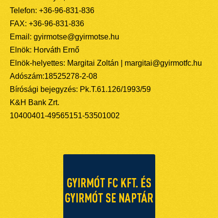
Telefon: +36-96-831-836
FAX: +36-96-831-836
Email: gyirmotse@gyirmotse.hu
Elnök: Horváth Ernő
Elnök-helyettes: Margitai Zoltán | margitai@gyirmotfc.hu
Adószám:18525278-2-08
Bírósági bejegyzés: Pk.T.61.126/1993/59
K&H Bank Zrt.
10400401-49565151-53501002