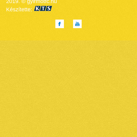
2019. © gyirmotfc.hu
Készítette: