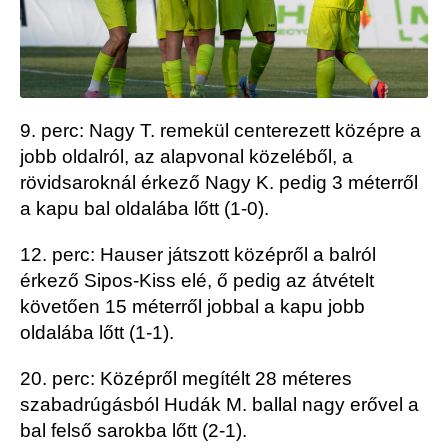
9. perc: Nagy T. remekül centerezett középre a
jobb oldalról, az alapvonal közeléből, a
rövidsaroknál érkező Nagy K. pedig 3 méterről
a kapu bal oldalába lőtt (1-0).
12. perc: Hauser játszott középről a balról
érkező Sipos-Kiss elé, ő pedig az átvételt
követően 15 méterről jobbal a kapu jobb
oldalába lőtt (1-1).
20. perc: Középről megítélt 28 méteres
szabadrúgásból Hudák M. ballal nagy erővel a
bal felső sarokba lőtt (2-1).