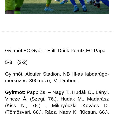
Gyirmót FC Győr – Fritti Drink Perutz FC Pápa
5-3 (2-2)
Gyirmót, Alcufer Stadion, NB III-as labdarúgò-
mèrkőzès. 800 néző, V.: Drabon.
Gyirmót:
Papp Zs. – Nagy T., Hudák D., Lányi,
Vincze Á. (Szegi, 76.), Hudák M., Madarász
(Kiss N., 76.) , Miknyóczki, Kovács D.
(Tömösvári, 66.), Rácz, Nagy K. (Kicsun, 66.).