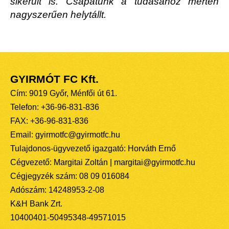
sikerült is. Csapatunk a tudásához mérten
nagyszerűen helytállt.
GYIRMÓT FC Kft.
Cím: 9019 Győr, Ménfői út 61.
Telefon: +36-96-831-836
FAX: +36-96-831-836
Email: gyirmotfc@gyirmotfc.hu
Tulajdonos-ügyvezető igazgató: Horváth Ernő
Cégvezető: Margitai Zoltán | margitai@gyirmotfc.hu
Cégjegyzék szám: 08 09 016084
Adószám: 14248953-2-08
K&H Bank Zrt.
10400401-50495348-49571015