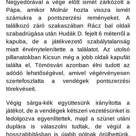
Negyedórával a vége előtt ismét zárkózott a
Pápa, amikor Molnár hozta vissza ismét
számukra a pontszerzési reményeket. A
találkozó záró szakaszában Rácz bal oldali
szabadrúgása után Hudák D. fejelt 6 méterről a
kapuba, de a játékvezető szabálytalanság
miatt érvénytelenítette a találatot. Az utolsó
pillanatokban Kicsun még a jobb oldali kapufát
találta el, Tömösvári azonban élni tudott az
adódó lehetőségével, amivel végérvényesen
szertefoszlatta a vendégek pontszerzési
törekvéseit.
Végig sárga-kék együttesünk irányította a
játékot, de a vendégek kétszeri vezetésünket is
ledolgozva egyenlítettek, majd a szünet utáni
duplára is válaszolni tudtak, de végül a
hosszabbításban is újabb gólnak örülhettünk,