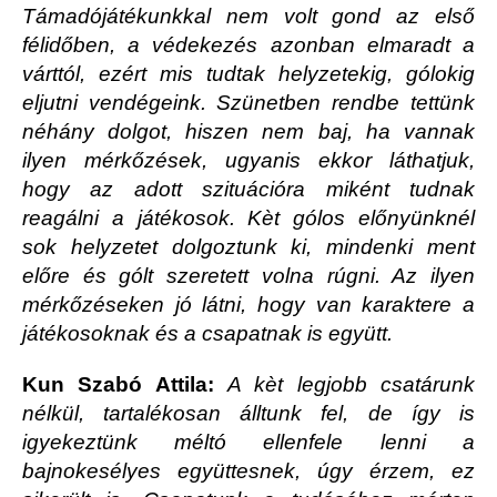
Támadójátékunkkal nem volt gond az első
félidőben, a védekezés azonban elmaradt a
várttól, ezért mis tudtak helyzetekig, gólokig
eljutni vendégeink. Szünetben rendbe tettünk
néhány dolgot, hiszen nem baj, ha vannak
ilyen mérkőzések, ugyanis ekkor láthatjuk,
hogy az adott szituációra miként tudnak
reagálni a játékosok. Kèt gólos előnyünknél
sok helyzetet dolgoztunk ki, mindenki ment
előre és gólt szeretett volna rúgni. Az ilyen
mérkőzéseken jó látni, hogy van karaktere a
játékosoknak és a csapatnak is együtt.
Kun Szabó Attila:
A kèt legjobb csatárunk
nélkül, tartalékosan álltunk fel, de így is
igyekeztünk méltó ellenfele lenni a
bajnokesélyes együttesnek, úgy érzem, ez