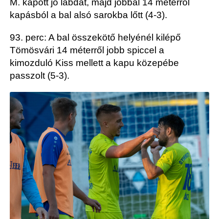
M. kapott jó labdát, majd jobbal 14 méterről
kapásból a bal alsó sarokba lőtt (4-3).
93. perc: A bal összekötő helyénél kilépő
Tömösvári 14 méterről jobb spiccel a
kimozduló Kiss mellett a kapu közepébe
passzolt (5-3).