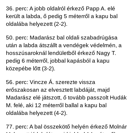
36. perc: A jobb oldalról érkező Papp A. elé
került a labda, ő pedig 5 méterről a kapu bal
oldalába helyezett (2-2).
50. perc: Madarász bal oldali szabadrúgása
után a labda átszállt a vendégek védelmén, a
hosszúsaroknál lendületből érkező Nagy T.
pedig 6 méterről, jobbal kapásból a kapu
közepébe lőtt (3-2).
56. perc: Vincze Á. szerezte vissza
erőszakosan az elvesztett labdáját, majd
Madarász elé játszott, ő tovább passzolt Hudák
M. felé, aki 12 méterről ballal a kapu bal
oldalába helyezett (4-2).
77. perc: A bal összekötő helyén érkező Molnár