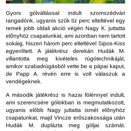
Gyors gólváltással indult szomszédvári
rangadónk, ugyanis szűk tíz perc elteltével egy
remek jobb oldali akció végén Nagy K. juttatta
előnyhöz csapatunkat, ami azonban nem tartott
sokáig, hiszen három perc elteltével Sipos-Kiss
egyenlített. A játékrész derekán Hudák M.
villantotta meg kivételes rúgótechnikáját,
amikor szabadrúgásból vette be a pápai kaput,
de Papp A. révén erre is volt vàlaszuk a
vendégeknek.
A második játékrész is hazai fölénnyel indult,
ami szerencsére gólokban is megmutatkozott,
ugyanis előbb Nagy juttatta ismét előnyhöz
csapatunkat, majd Vincze erőszakossága után
Hudák M. duplázta meg góljai számát.