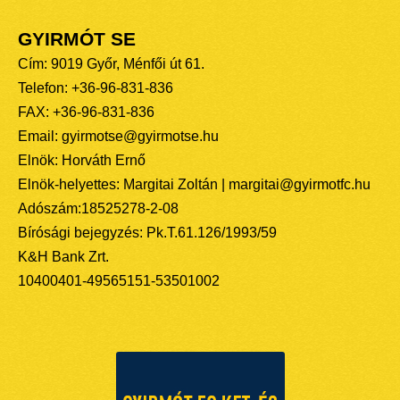
GYIRMÓT SE
Cím: 9019 Győr, Ménfői út 61.
Telefon: +36-96-831-836
FAX: +36-96-831-836
Email: gyirmotse@gyirmotse.hu
Elnök: Horváth Ernő
Elnök-helyettes: Margitai Zoltán | margitai@gyirmotfc.hu
Adószám:18525278-2-08
Bírósági bejegyzés: Pk.T.61.126/1993/59
K&H Bank Zrt.
10400401-49565151-53501002