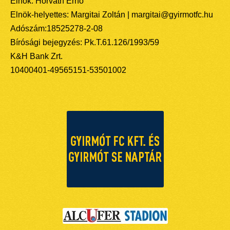
Elnök: Horváth Ernő
Elnök-helyettes: Margitai Zoltán | margitai@gyirmotfc.hu
Adószám:18525278-2-08
Bírósági bejegyzés: Pk.T.61.126/1993/59
K&H Bank Zrt.
10400401-49565151-53501002