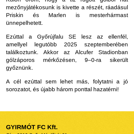
mezőnyjátékosunk is kivette a részét, ráadásul
Priskin és Marlen is mesterhármast
ünnepelhetett.
Ezúttal a Győrújfalu SE lesz az ellenfél,
amellyel legutóbb 2025 szeptemberében
találkoztunk. Akkor az Alcufer Stadionban
gólzáporos mérkőzésen, 9–0-ra sikerült
győznünk.
A cél ezúttal sem lehet más, folytatni a jó
sorozatot, és újabb három ponttal hazatérni!
GYIRMÓT FC Kft.