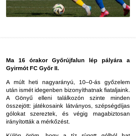
Ma 16 órakor Győrújfalun lép pályára a
Gyirmót FC Győr II.
A múlt heti nagyarányú, 10–0-ás győzelem
után ismét idegenben bizonyíthatnak fiataljaink.
A Gönyű elleni találkozón szinte minden
összejött: játékosaink látványos, szépségdíjas
gólokat szereztek, és végig magabiztosan
irányították a mérkőzést.
Külön öröm, hogy a tíz rúgott gólból hat