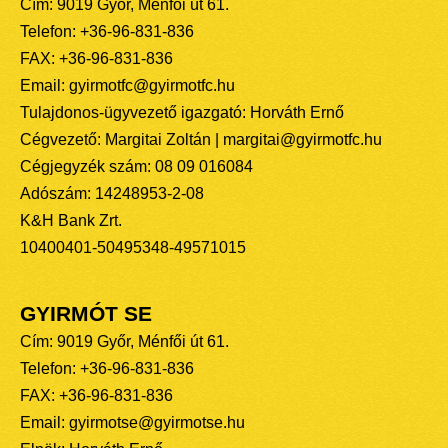
Cím: 9019 Győr, Ménfői út 61.
Telefon: +36-96-831-836
FAX: +36-96-831-836
Email: gyirmotfc@gyirmotfc.hu
Tulajdonos-ügyvezető igazgató: Horváth Ernő
Cégvezető: Margitai Zoltán | margitai@gyirmotfc.hu
Cégjegyzék szám: 08 09 016084
Adószám: 14248953-2-08
K&H Bank Zrt.
10400401-50495348-49571015
GYIRMÓT SE
Cím: 9019 Győr, Ménfői út 61.
Telefon: +36-96-831-836
FAX: +36-96-831-836
Email: gyirmotse@gyirmotse.hu