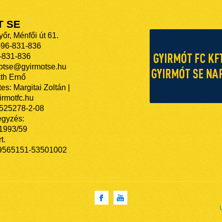
T SE
őr, Ménfői út 61.
-96-831-836
-831-836
motse@gyirmotse.hu
th Ernő
es: Margitai Zoltán |
rmotfc.hu
525278-2-08
egyzés:
/1993/59
t.
9565151-53501002