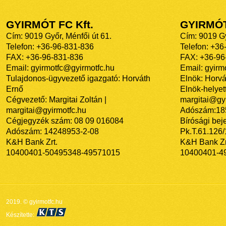
GYIRMÓT FC Kft.
GYIRMÓ
Cím: 9019 Győr, Ménfői út 61.
Cím: 9019 Gy
Telefon: +36-96-831-836
Telefon: +36
FAX: +36-96-831-836
FAX: +36-96
Email: gyirmotfc@gyirmotfc.hu
Email: gyir
Tulajdonos-ügyvezető igazgató: Horváth
Elnök: Horvá
Ernő
Elnök-helyett
Cégvezető: Margitai Zoltán |
margitai@gyi
margitai@gyirmotfc.hu
Adószám:18
Cégjegyzék szám: 08 09 016084
Bírósági bej
Adószám: 14248953-2-08
Pk.T.61.126
K&H Bank Zrt.
K&H Bank Zr
10400401-50495348-49571015
10400401-4
2019. © gyirmotfc.hu
Készítette: