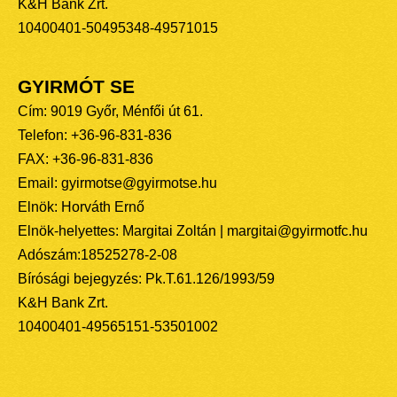
K&H Bank Zrt.
10400401-50495348-49571015
GYIRMÓT SE
Cím: 9019 Győr, Ménfői út 61.
Telefon: +36-96-831-836
FAX: +36-96-831-836
Email: gyirmotse@gyirmotse.hu
Elnök: Horváth Ernő
Elnök-helyettes: Margitai Zoltán | margitai@gyirmotfc.hu
Adószám:18525278-2-08
Bírósági bejegyzés: Pk.T.61.126/1993/59
K&H Bank Zrt.
10400401-49565151-53501002