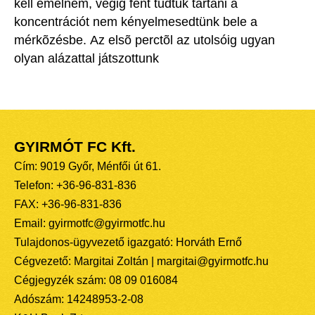
kell emelnem, végig fent tudtuk tartani a
koncentrációt nem kényelmesedtünk bele a
mérkõzésbe. Az elsõ perctõl az utolsóig ugyan
olyan alázattal játszottunk
GYIRMÓT FC Kft.
Cím: 9019 Győr, Ménfői út 61.
Telefon: +36-96-831-836
FAX: +36-96-831-836
Email: gyirmotfc@gyirmotfc.hu
Tulajdonos-ügyvezető igazgató: Horváth Ernő
Cégvezető: Margitai Zoltán | margitai@gyirmotfc.hu
Cégjegyzék szám: 08 09 016084
Adószám: 14248953-2-08