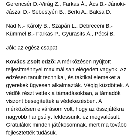
Gerencsér D.-Virág Z., Farkas Á., Ács B.- Jánoki-
Jászai D.- Sebestyén B., Berki A., Baksa D.
Nad N.- Károly B., Szapári L., Debreceni B.-
Kümmel B.- Farkas P., Gyurasits Á., Pécsi B.
Jók: az egész csapat
Kovács Zsolt edzõ:
A mérkõzésen nyújtott
teljesítménnyel maximálisan elégedett vagyok. Az
edzésen tanult technikai, és taktikai elemeket a
gyerekek ügyesen alkalmazták. Végig küzdöttek. A
védõk részt vettek a támadásokban, a támadók
viszont besegítettek a védekezésben. A
mérkõzésen elvárásom volt, hogy az összjátékra
nagyobb hangsúlyt fektessünk, ez megvalósult.
Gratulálok minden játékosomnak, mert ma tovább
fejlesztették tudásuk.