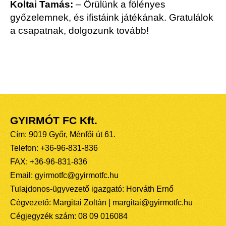
Koltai Tamás:
– Örülünk a fölényes
győzelemnek, és ifistáink játékának. Gratulálok
a csapatnak, dolgozunk tovább!
GYIRMÓT FC Kft.
Cím: 9019 Győr, Ménfői út 61.
Telefon: +36-96-831-836
FAX: +36-96-831-836
Email: gyirmotfc@gyirmotfc.hu
Tulajdonos-ügyvezető igazgató: Horváth Ernő
Cégvezető: Margitai Zoltán | margitai@gyirmotfc.hu
Cégjegyzék szám: 08 09 016084