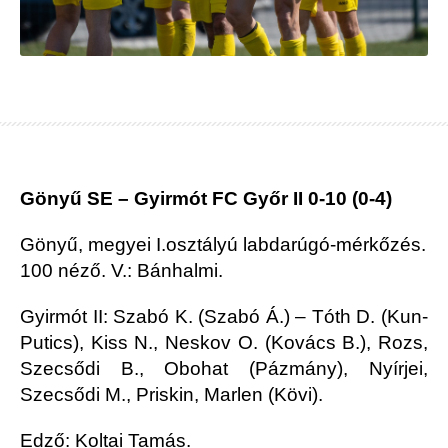
Gönyű SE – Gyirmót FC Győr II 0-10 (0-4)
Gönyű, megyei I.osztályú labdarúgó-mérkőzés.
100 néző. V.: Bánhalmi.
Gyirmót II: Szabó K. (Szabó Á.) – Tóth D. (Kun-
Putics), Kiss N., Neskov O. (Kovács B.), Rozs,
Szecsődi B., Obohat (Pázmány), Nyírjei,
Szecsődi M., Priskin, Marlen (Kövi).
Edző: Koltai Tamás.