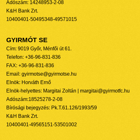
Adószám: 14248953-2-08
K&H Bank Zrt.
10400401-50495348-49571015
GYIRMÓT SE
Cím: 9019 Győr, Ménfői út 61.
Telefon: +36-96-831-836
FAX: +36-96-831-836
Email: gyirmotse@gyirmotse.hu
Elnök: Horváth Ernő
Elnök-helyettes: Margitai Zoltán | margitai@gyirmotfc.hu
Adószám:18525278-2-08
Bírósági bejegyzés: Pk.T.61.126/1993/59
K&H Bank Zrt.
10400401-49565151-53501002