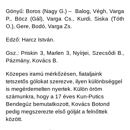
Gönyű: Boros (Nagy G.) – Balog, Végh, Varga
P., Böcz (Gál), Varga Cs., Kurdi, Siska (Tóth
O.), Gere, Bodó, Varga Zs.
Edző: Harcz István.
Gsz.: Priskin 3, Marlen 3, Nyírjei, Szecsődi B.,
Pázmány, Kovács B.
Közepes iramú mérkőzésen, fiataljaink
tetszetős gólokat szerezve, ilyen különbséggel
is megérdemelten nyertek. Külön öröm
számunkra, hogy a 17 éves Kun-Putics
Bendegúz bemutatkozott, Kovács Botond
pedig megszerezte első gólját a felnőttek
között.