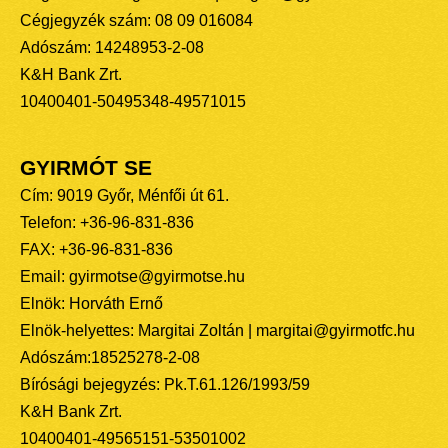
Cégjegyzék szám: 08 09 016084
Adószám: 14248953-2-08
K&H Bank Zrt.
10400401-50495348-49571015
GYIRMÓT SE
Cím: 9019 Győr, Ménfői út 61.
Telefon: +36-96-831-836
FAX: +36-96-831-836
Email: gyirmotse@gyirmotse.hu
Elnök: Horváth Ernő
Elnök-helyettes: Margitai Zoltán | margitai@gyirmotfc.hu
Adószám:18525278-2-08
Bírósági bejegyzés: Pk.T.61.126/1993/59
K&H Bank Zrt.
10400401-49565151-53501002