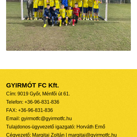
GYIRMÓT FC Kft.
Cím: 9019 Győr, Ménfői út 61.
Telefon: +36-96-831-836
FAX: +36-96-831-836
Email: gyirmotfc@gyirmotfc.hu
Tulajdonos-ügyvezető igazgató: Horváth Ernő
Cégvezető: Margitai Zoltán | margitai@gyirmotfc.hu