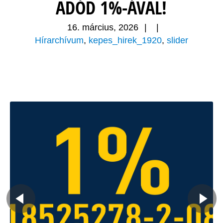
ADÓD 1%-ÁVAL!
16. március, 2026
|
|
Hírarchívum
,
kepes_hirek_1920
,
slider